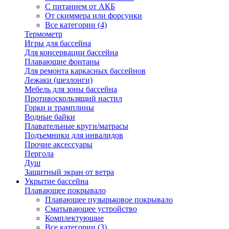
С питанием от АКБ
От скиммера или форсунки
Все категории (4)
Термометр
Игры для бассейна
Для консервации бассейна
Плавающие фонтаны
Для ремонта каркасных бассейнов
Лежаки (шезлонги)
Мебель для зоны бассейна
Противоскользящий настил
Горки и трамплины
Водные байки
Плавательные круги/матрасы
Подъемники для инвалидов
Прочие аксессуары
Пергола
Душ
Защитный экран от ветра
Укрытие бассейна
Плавающее покрывало
Плавающее пузырьковое покрывало
Сматывающее устройство
Комплектующие
Все категории (3)