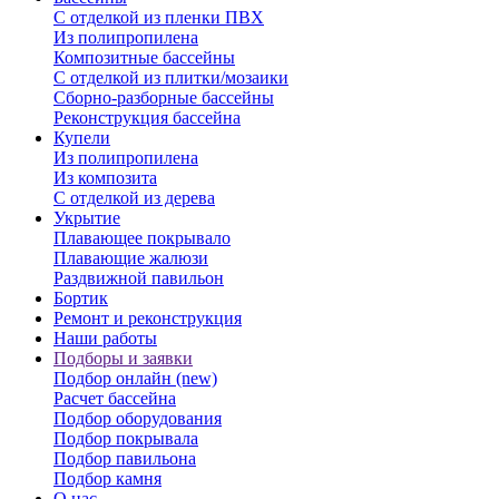
С отделкой из пленки ПВХ
Из полипропилена
Композитные бассейны
С отделкой из плитки/мозаики
Сборно-разборные бассейны
Реконструкция бассейна
Купели
Из полипропилена
Из композита
С отделкой из дерева
Укрытие
Плавающее покрывало
Плавающие жалюзи
Раздвижной павильон
Бортик
Ремонт и реконструкция
Наши работы
Подборы и заявки
Подбор онлайн (new)
Расчет бассейна
Подбор оборудования
Подбор покрывала
Подбор павильона
Подбор камня
О нас