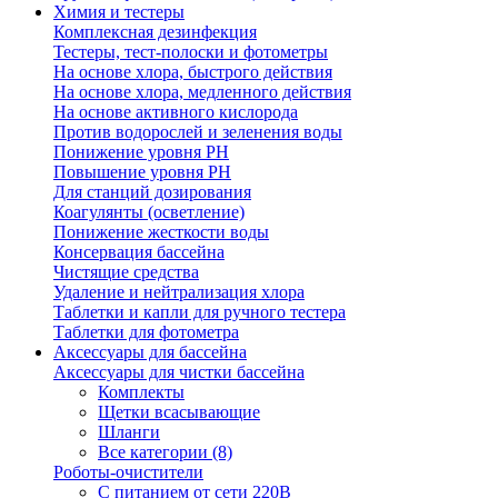
Химия и тестеры
Комплексная дезинфекция
Тестеры, тест-полоски и фотометры
На основе хлора, быстрого действия
На основе хлора, медленного действия
На основе активного кислорода
Против водорослей и зеленения воды
Понижение уровня РН
Повышение уровня РН
Для станций дозирования
Коагулянты (осветление)
Понижение жесткости воды
Консервация бассейна
Чистящие средства
Удаление и нейтрализация хлора
Таблетки и капли для ручного тестера
Таблетки для фотометра
Аксессуары для бассейна
Аксессуары для чистки бассейна
Комплекты
Щетки всасывающие
Шланги
Все категории (8)
Роботы-очистители
С питанием от сети 220В