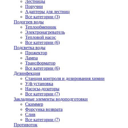
Лестницы
Поручни
Адаптеры для лестниц
Все категории (3)
Подогрев воды
Теплообменник
Электронагреватель
Тепловой насос
Все категории (6)
Подсветка воды
Прожектор
Лампа
Трансформатор
Все категории (6)
Дезинфекция
Станция контроля и дозирования химии
У/ф установка
Насосы-дозаторы
Все категории (7)
Закладные элементы водоподготовки
Скиммер
Форсунка возврата
Слив
Все категории (7)
Противоток