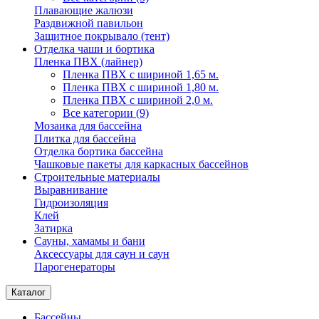
Плавающие жалюзи
Раздвижной павильон
Защитное покрывало (тент)
Отделка чаши и бортика
Пленка ПВХ (лайнер)
Пленка ПВХ с шириной 1,65 м.
Пленка ПВХ с шириной 1,80 м.
Пленка ПВХ с шириной 2,0 м.
Все категории (9)
Мозаика для бассейна
Плитка для бассейна
Отделка бортика бассейна
Чашковые пакеты для каркасных бассейнов
Строительные материалы
Выравнивание
Гидроизоляция
Клей
Затирка
Сауны, хамамы и бани
Аксессуары для саун и саун
Парогенераторы
Каталог
Бассейны