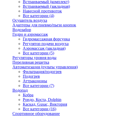
Встраиваемый (комплект)
Встраиваемый (закладная)
Навесной противоток
Все категории (4)
Осушитель воздуха
Адаптеры для пневмо/пьезо кнопок
Водозабор
Гидро и аэромассаж
Гидромассажная форсунка
Регулятор подачи воздуха
Аэромассаж (закладная)
Все категории (5)
Регуляторы уровня воды
Переливная решетка
Автоматизация (пульты управления)
Фильтрация/подогрев
Подогрев
Аттракционы
Все категории (7)
Водопад
Кобра
Рондо, Коста, Dolphin
Каскад, Gusac, Виктория
Все категории (16)
Спортивное оборудование