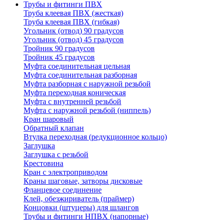
Трубы и фитинги ПВХ
Труба клеевая ПВХ (жесткая)
Труба клеевая ПВХ (гибкая)
Угольник (отвод) 90 градусов
Угольник (отвод) 45 градусов
Тройник 90 градусов
Тройник 45 градусов
Муфта соединительная цельная
Муфта соединительная разборная
Муфта разборная с наружной резьбой
Муфта переходная коническая
Муфта с внутренней резьбой
Муфта с наружной резьбой (ниппель)
Кран шаровый
Обратный клапан
Втулка переходная (редукционное кольцо)
Заглушка
Заглушка с резьбой
Крестовина
Кран с электроприводом
Краны шаговые, затворы дисковые
Фланцевое соединение
Клей, обезжириватель (праймер)
Концовки (штуцеры) для шлангов
Трубы и фитинги НПВХ (напорные)