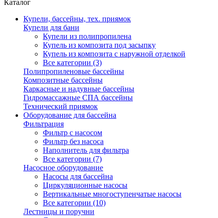
Каталог
Купели, бассейны, тех. приямок
Купели для бани
Купели из полипропилена
Купель из композита под засыпку
Купель из композита с наружной отделкой
Все категории (3)
Полипропиленовые бассейны
Композитные бассейны
Каркасные и надувные бассейны
Гидромассажные СПА бассейны
Технический приямок
Оборудование для бассейна
Фильтрация
Фильтр с насосом
Фильтр без насоса
Наполнитель для фильтра
Все категории (7)
Насосное оборудование
Насосы для бассейна
Циркуляционные насосы
Вертикальные многоступенчатые насосы
Все категории (10)
Лестницы и поручни