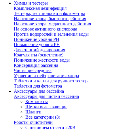
Химия и тестеры
Комплексная дезинфекция
Тестеры, тест-полоски и фотометры
На основе хлора, быстрого действия
На основе хлора, медленного действия
На основе активного кислорода
Против водорослей и зеленения воды
Понижение уровня РН
Повышение уровня РН
Для станций дозирования
Коагулянты (осветление)
Понижение жесткости воды
Консервация бассейна
Чистящие средства
Удаление и нейтрализация хлора
Таблетки и капли для ручного тестера
Таблетки для фотометра
Аксессуары для бассейна
Аксессуары для чистки бассейна
Комплекты
Щетки всасывающие
Шланги
Все категории (8)
Роботы-очистители
С питанием от сети 220В