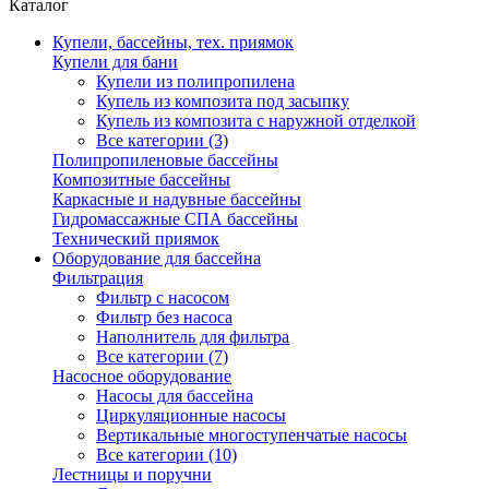
Каталог
Купели, бассейны, тех. приямок
Купели для бани
Купели из полипропилена
Купель из композита под засыпку
Купель из композита с наружной отделкой
Все категории (3)
Полипропиленовые бассейны
Композитные бассейны
Каркасные и надувные бассейны
Гидромассажные СПА бассейны
Технический приямок
Оборудование для бассейна
Фильтрация
Фильтр с насосом
Фильтр без насоса
Наполнитель для фильтра
Все категории (7)
Насосное оборудование
Насосы для бассейна
Циркуляционные насосы
Вертикальные многоступенчатые насосы
Все категории (10)
Лестницы и поручни