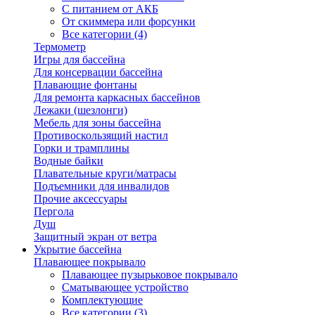
С питанием от АКБ
От скиммера или форсунки
Все категории (4)
Термометр
Игры для бассейна
Для консервации бассейна
Плавающие фонтаны
Для ремонта каркасных бассейнов
Лежаки (шезлонги)
Мебель для зоны бассейна
Противоскользящий настил
Горки и трамплины
Водные байки
Плавательные круги/матрасы
Подъемники для инвалидов
Прочие аксессуары
Пергола
Душ
Защитный экран от ветра
Укрытие бассейна
Плавающее покрывало
Плавающее пузырьковое покрывало
Сматывающее устройство
Комплектующие
Все категории (3)