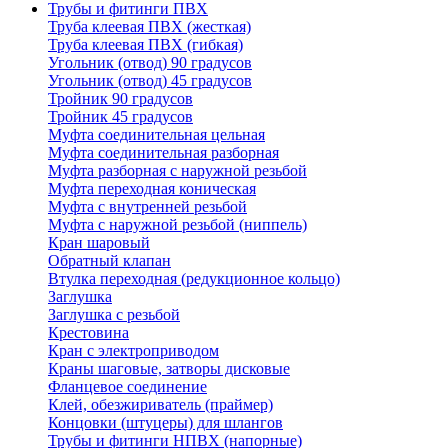
Трубы и фитинги ПВХ
Труба клеевая ПВХ (жесткая)
Труба клеевая ПВХ (гибкая)
Угольник (отвод) 90 градусов
Угольник (отвод) 45 градусов
Тройник 90 градусов
Тройник 45 градусов
Муфта соединительная цельная
Муфта соединительная разборная
Муфта разборная с наружной резьбой
Муфта переходная коническая
Муфта с внутренней резьбой
Муфта с наружной резьбой (ниппель)
Кран шаровый
Обратный клапан
Втулка переходная (редукционное кольцо)
Заглушка
Заглушка с резьбой
Крестовина
Кран с электроприводом
Краны шаговые, затворы дисковые
Фланцевое соединение
Клей, обезжириватель (праймер)
Концовки (штуцеры) для шлангов
Трубы и фитинги НПВХ (напорные)