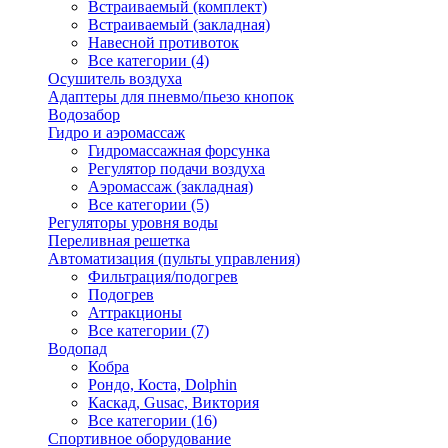
Встраиваемый (комплект)
Встраиваемый (закладная)
Навесной противоток
Все категории (4)
Осушитель воздуха
Адаптеры для пневмо/пьезо кнопок
Водозабор
Гидро и аэромассаж
Гидромассажная форсунка
Регулятор подачи воздуха
Аэромассаж (закладная)
Все категории (5)
Регуляторы уровня воды
Переливная решетка
Автоматизация (пульты управления)
Фильтрация/подогрев
Подогрев
Аттракционы
Все категории (7)
Водопад
Кобра
Рондо, Коста, Dolphin
Каскад, Gusac, Виктория
Все категории (16)
Спортивное оборудование