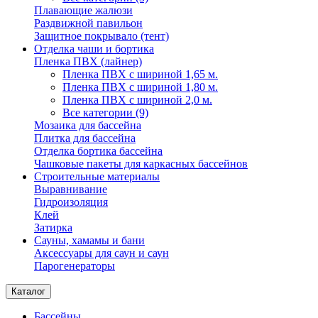
Плавающие жалюзи
Раздвижной павильон
Защитное покрывало (тент)
Отделка чаши и бортика
Пленка ПВХ (лайнер)
Пленка ПВХ с шириной 1,65 м.
Пленка ПВХ с шириной 1,80 м.
Пленка ПВХ с шириной 2,0 м.
Все категории (9)
Мозаика для бассейна
Плитка для бассейна
Отделка бортика бассейна
Чашковые пакеты для каркасных бассейнов
Строительные материалы
Выравнивание
Гидроизоляция
Клей
Затирка
Сауны, хамамы и бани
Аксессуары для саун и саун
Парогенераторы
Каталог
Бассейны