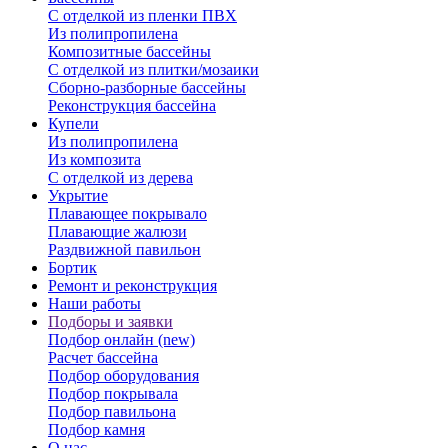
С отделкой из пленки ПВХ
Из полипропилена
Композитные бассейны
С отделкой из плитки/мозаики
Сборно-разборные бассейны
Реконструкция бассейна
Купели
Из полипропилена
Из композита
С отделкой из дерева
Укрытие
Плавающее покрывало
Плавающие жалюзи
Раздвижной павильон
Бортик
Ремонт и реконструкция
Наши работы
Подборы и заявки
Подбор онлайн (new)
Расчет бассейна
Подбор оборудования
Подбор покрывала
Подбор павильона
Подбор камня
О нас