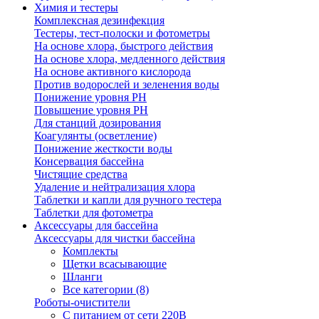
Химия и тестеры
Комплексная дезинфекция
Тестеры, тест-полоски и фотометры
На основе хлора, быстрого действия
На основе хлора, медленного действия
На основе активного кислорода
Против водорослей и зеленения воды
Понижение уровня РН
Повышение уровня РН
Для станций дозирования
Коагулянты (осветление)
Понижение жесткости воды
Консервация бассейна
Чистящие средства
Удаление и нейтрализация хлора
Таблетки и капли для ручного тестера
Таблетки для фотометра
Аксессуары для бассейна
Аксессуары для чистки бассейна
Комплекты
Щетки всасывающие
Шланги
Все категории (8)
Роботы-очистители
С питанием от сети 220В