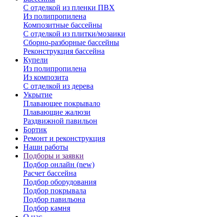
С отделкой из пленки ПВХ
Из полипропилена
Композитные бассейны
С отделкой из плитки/мозаики
Сборно-разборные бассейны
Реконструкция бассейна
Купели
Из полипропилена
Из композита
С отделкой из дерева
Укрытие
Плавающее покрывало
Плавающие жалюзи
Раздвижной павильон
Бортик
Ремонт и реконструкция
Наши работы
Подборы и заявки
Подбор онлайн (new)
Расчет бассейна
Подбор оборудования
Подбор покрывала
Подбор павильона
Подбор камня
О нас