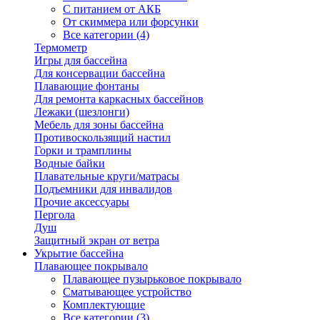
С питанием от АКБ
От скиммера или форсунки
Все категории (4)
Термометр
Игры для бассейна
Для консервации бассейна
Плавающие фонтаны
Для ремонта каркасных бассейнов
Лежаки (шезлонги)
Мебель для зоны бассейна
Противоскользящий настил
Горки и трамплины
Водные байки
Плавательные круги/матрасы
Подъемники для инвалидов
Прочие аксессуары
Пергола
Душ
Защитный экран от ветра
Укрытие бассейна
Плавающее покрывало
Плавающее пузырьковое покрывало
Сматывающее устройство
Комплектующие
Все категории (3)