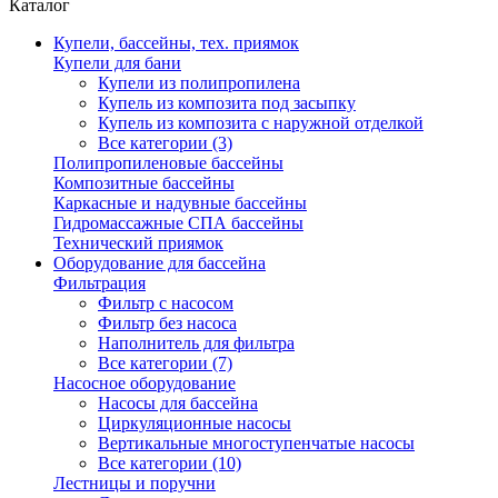
Каталог
Купели, бассейны, тех. приямок
Купели для бани
Купели из полипропилена
Купель из композита под засыпку
Купель из композита с наружной отделкой
Все категории (3)
Полипропиленовые бассейны
Композитные бассейны
Каркасные и надувные бассейны
Гидромассажные СПА бассейны
Технический приямок
Оборудование для бассейна
Фильтрация
Фильтр с насосом
Фильтр без насоса
Наполнитель для фильтра
Все категории (7)
Насосное оборудование
Насосы для бассейна
Циркуляционные насосы
Вертикальные многоступенчатые насосы
Все категории (10)
Лестницы и поручни