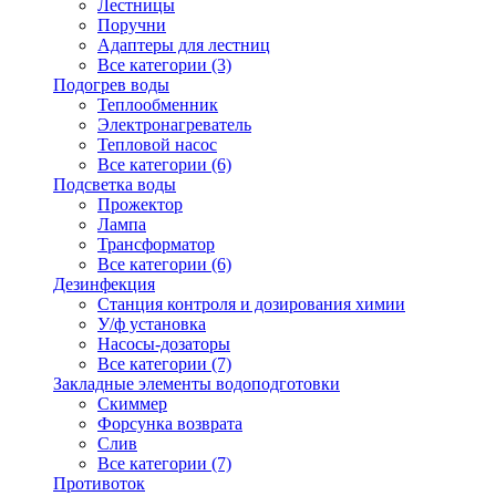
Лестницы
Поручни
Адаптеры для лестниц
Все категории (3)
Подогрев воды
Теплообменник
Электронагреватель
Тепловой насос
Все категории (6)
Подсветка воды
Прожектор
Лампа
Трансформатор
Все категории (6)
Дезинфекция
Станция контроля и дозирования химии
У/ф установка
Насосы-дозаторы
Все категории (7)
Закладные элементы водоподготовки
Скиммер
Форсунка возврата
Слив
Все категории (7)
Противоток