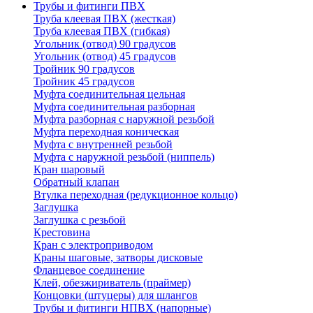
Трубы и фитинги ПВХ
Труба клеевая ПВХ (жесткая)
Труба клеевая ПВХ (гибкая)
Угольник (отвод) 90 градусов
Угольник (отвод) 45 градусов
Тройник 90 градусов
Тройник 45 градусов
Муфта соединительная цельная
Муфта соединительная разборная
Муфта разборная с наружной резьбой
Муфта переходная коническая
Муфта с внутренней резьбой
Муфта с наружной резьбой (ниппель)
Кран шаровый
Обратный клапан
Втулка переходная (редукционное кольцо)
Заглушка
Заглушка с резьбой
Крестовина
Кран с электроприводом
Краны шаговые, затворы дисковые
Фланцевое соединение
Клей, обезжириватель (праймер)
Концовки (штуцеры) для шлангов
Трубы и фитинги НПВХ (напорные)