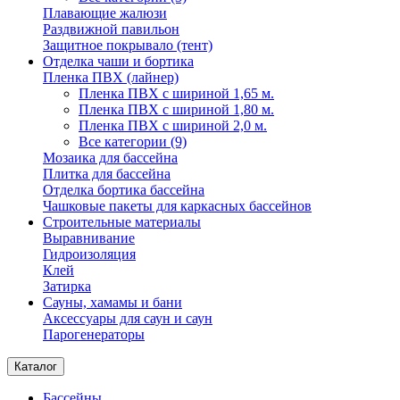
Плавающие жалюзи
Раздвижной павильон
Защитное покрывало (тент)
Отделка чаши и бортика
Пленка ПВХ (лайнер)
Пленка ПВХ с шириной 1,65 м.
Пленка ПВХ с шириной 1,80 м.
Пленка ПВХ с шириной 2,0 м.
Все категории (9)
Мозаика для бассейна
Плитка для бассейна
Отделка бортика бассейна
Чашковые пакеты для каркасных бассейнов
Строительные материалы
Выравнивание
Гидроизоляция
Клей
Затирка
Сауны, хамамы и бани
Аксессуары для саун и саун
Парогенераторы
Каталог
Бассейны