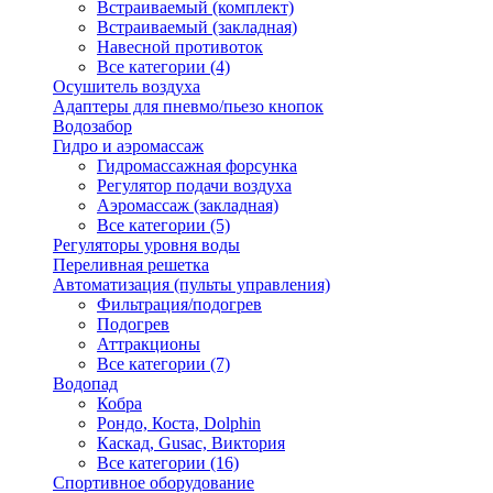
Встраиваемый (комплект)
Встраиваемый (закладная)
Навесной противоток
Все категории (4)
Осушитель воздуха
Адаптеры для пневмо/пьезо кнопок
Водозабор
Гидро и аэромассаж
Гидромассажная форсунка
Регулятор подачи воздуха
Аэромассаж (закладная)
Все категории (5)
Регуляторы уровня воды
Переливная решетка
Автоматизация (пульты управления)
Фильтрация/подогрев
Подогрев
Аттракционы
Все категории (7)
Водопад
Кобра
Рондо, Коста, Dolphin
Каскад, Gusac, Виктория
Все категории (16)
Спортивное оборудование