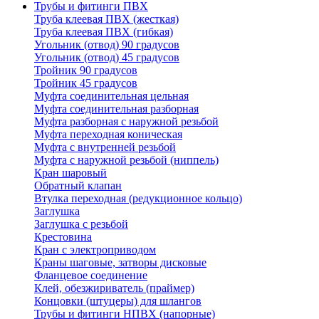
Трубы и фитинги ПВХ
Труба клеевая ПВХ (жесткая)
Труба клеевая ПВХ (гибкая)
Угольник (отвод) 90 градусов
Угольник (отвод) 45 градусов
Тройник 90 градусов
Тройник 45 градусов
Муфта соединительная цельная
Муфта соединительная разборная
Муфта разборная с наружной резьбой
Муфта переходная коническая
Муфта с внутренней резьбой
Муфта с наружной резьбой (ниппель)
Кран шаровый
Обратный клапан
Втулка переходная (редукционное кольцо)
Заглушка
Заглушка с резьбой
Крестовина
Кран с электроприводом
Краны шаговые, затворы дисковые
Фланцевое соединение
Клей, обезжириватель (праймер)
Концовки (штуцеры) для шлангов
Трубы и фитинги НПВХ (напорные)