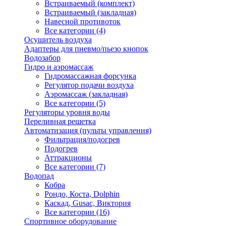
Встраиваемый (комплект)
Встраиваемый (закладная)
Навесной противоток
Все категории (4)
Осушитель воздуха
Адаптеры для пневмо/пьезо кнопок
Водозабор
Гидро и аэромассаж
Гидромассажная форсунка
Регулятор подачи воздуха
Аэромассаж (закладная)
Все категории (5)
Регуляторы уровня воды
Переливная решетка
Автоматизация (пульты управления)
Фильтрация/подогрев
Подогрев
Аттракционы
Все категории (7)
Водопад
Кобра
Рондо, Коста, Dolphin
Каскад, Gusac, Виктория
Все категории (16)
Спортивное оборудование