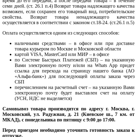
время до его передачи, а после передачи товара – в течение
семи дней. (ст. 26.1 п.4) Возврат товара надлежащего качества
возможен, если сохранен его товарный вид, потребительские
свойства. Возврат товара ненадлежащего качества
осуществляется в соответствии с законом ст.18-24. (ст.26.1 п.5)
Оплата осуществляется одним из следующих способов:
наличными средствами – в офисе или при доставке
товара курьером по Москве и Московской области
картой VISA, MasterCard или МИР – в офисе
по Системе Быстрых Платежей (СБП) – на указанную
Вами электронную почту и/или на Whats App придет
ссылка для перехода на страницу нашего банка (АО
«Альфа-банк») для последующей оплаты заказа через
СБП
перечислением на расчетный счет – на указанную Вами
электронную почту будет выставлен счет на оплату
(УСН, НДС не выделяется)
Самовывоз товара производится по адресу г. Москва, г.
Московский, ул. Радужная, д. 21 (Киевское ш., 7 км. от
МКАД), с понедельника по пятницу с 9:00 до 17:00.
Перед приездом необходимо уточнять готовность заказа к
отгрузке.