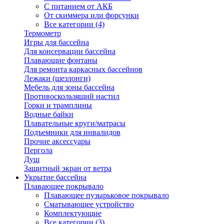
С питанием от АКБ
От скиммера или форсунки
Все категории (4)
Термометр
Игры для бассейна
Для консервации бассейна
Плавающие фонтаны
Для ремонта каркасных бассейнов
Лежаки (шезлонги)
Мебель для зоны бассейна
Противоскользящий настил
Горки и трамплины
Водные байки
Плавательные круги/матрасы
Подъемники для инвалидов
Прочие аксессуары
Пергола
Душ
Защитный экран от ветра
Укрытие бассейна
Плавающее покрывало
Плавающее пузырьковое покрывало
Сматывающее устройство
Комплектующие
Все категории (3)