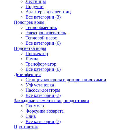
Лестницы
Поручни
Адаптеры для лестниц
Все категории (3)
Подогрев воды
Теплообменник
Электронагреватель
Тепловой насос
Все категории (6)
Подсветка воды
Прожектор
Лампа
Трансформатор
Все категории (6)
Дезинфекция
Станция контроля и дозирования химии
У/ф установка
Насосы-дозаторы
Все категории (7)
Закладные элементы водоподготовки
Скиммер
Форсунка возврата
Слив
Все категории (7)
Противоток