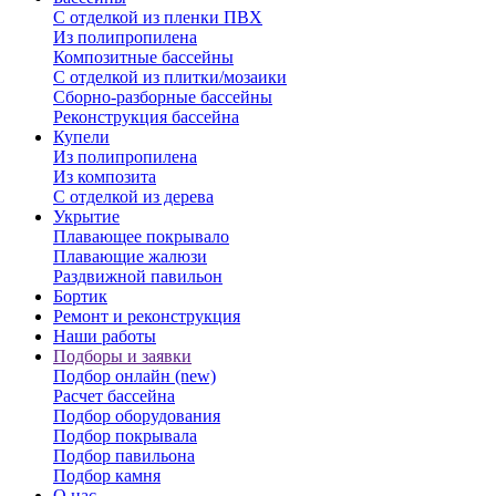
С отделкой из пленки ПВХ
Из полипропилена
Композитные бассейны
С отделкой из плитки/мозаики
Сборно-разборные бассейны
Реконструкция бассейна
Купели
Из полипропилена
Из композита
С отделкой из дерева
Укрытие
Плавающее покрывало
Плавающие жалюзи
Раздвижной павильон
Бортик
Ремонт и реконструкция
Наши работы
Подборы и заявки
Подбор онлайн (new)
Расчет бассейна
Подбор оборудования
Подбор покрывала
Подбор павильона
Подбор камня
О нас