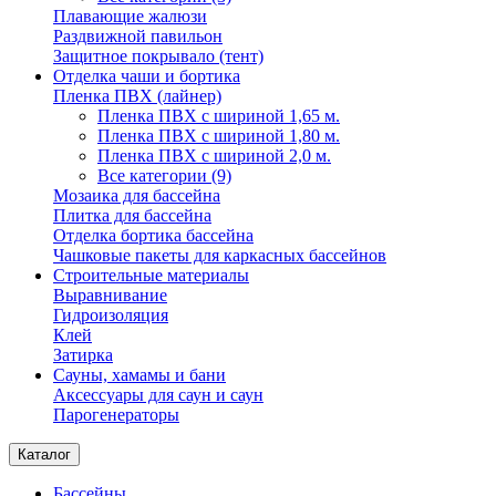
Плавающие жалюзи
Раздвижной павильон
Защитное покрывало (тент)
Отделка чаши и бортика
Пленка ПВХ (лайнер)
Пленка ПВХ с шириной 1,65 м.
Пленка ПВХ с шириной 1,80 м.
Пленка ПВХ с шириной 2,0 м.
Все категории (9)
Мозаика для бассейна
Плитка для бассейна
Отделка бортика бассейна
Чашковые пакеты для каркасных бассейнов
Строительные материалы
Выравнивание
Гидроизоляция
Клей
Затирка
Сауны, хамамы и бани
Аксессуары для саун и саун
Парогенераторы
Каталог
Бассейны