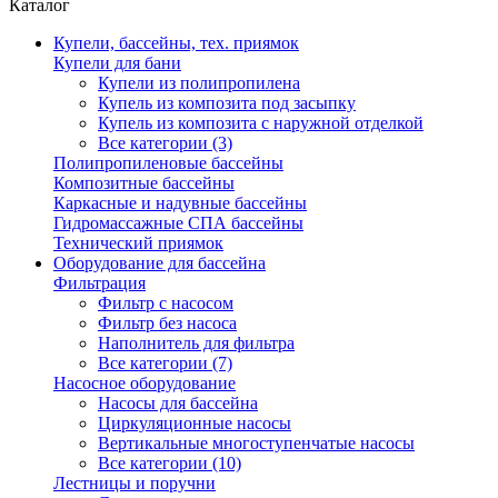
Каталог
Купели, бассейны, тех. приямок
Купели для бани
Купели из полипропилена
Купель из композита под засыпку
Купель из композита с наружной отделкой
Все категории (3)
Полипропиленовые бассейны
Композитные бассейны
Каркасные и надувные бассейны
Гидромассажные СПА бассейны
Технический приямок
Оборудование для бассейна
Фильтрация
Фильтр с насосом
Фильтр без насоса
Наполнитель для фильтра
Все категории (7)
Насосное оборудование
Насосы для бассейна
Циркуляционные насосы
Вертикальные многоступенчатые насосы
Все категории (10)
Лестницы и поручни