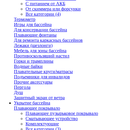
С питанием от АКБ
От скиммера или форсунки
Все категории (4)
Термометр
Игры для бассейна
Для консервации бассейна
Плавающие фонтаны
Для ремонта каркасных бассейнов
Лежаки (шезлонги)
Мебель для зоны бассейна
Противоскользящий настил
Горки и трамплины
Водные байки
Плавательные круги/матрасы
Подъемники для инвалидов
Прочие аксессуары
Пергола
Душ
Защитный экран от ветра
Укрытие бассейна
Плавающее покрывало
Плавающее пузырьковое покрывало
Сматывающее устройство
Комплектующие
Все категории (3)