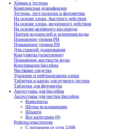
Химия и тестеры
Комплексная дезинфекция
Тестеры, тест-полоски и фотометры
На основе хлора, быстрого действия
На основе хлора, медленного действия
На основе активного кислорода
Против водорослей и зеленения воды
Понижение уровня РН
Повышение уровня РН
Для станций дозирования
Коагулянты (осветление)
Понижение жесткости воды
Консервация бассейна
Чистящие средства
Удаление и нейтрализация хлора
Таблетки и капли для ручного тестера
Таблетки для фотометра
Аксессуары для бассейна
Аксессуары для чистки бассейна
Комплекты
Щетки всасывающие
Шланги
Все категории (8)
Роботы-очистители
С питанием от сети 220В