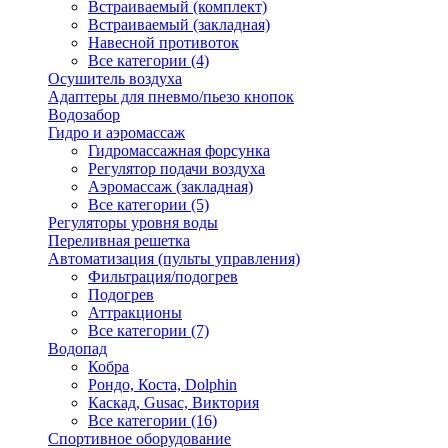
Встраиваемый (комплект)
Встраиваемый (закладная)
Навесной противоток
Все категории (4)
Осушитель воздуха
Адаптеры для пневмо/пьезо кнопок
Водозабор
Гидро и аэромассаж
Гидромассажная форсунка
Регулятор подачи воздуха
Аэромассаж (закладная)
Все категории (5)
Регуляторы уровня воды
Переливная решетка
Автоматизация (пульты управления)
Фильтрация/подогрев
Подогрев
Аттракционы
Все категории (7)
Водопад
Кобра
Рондо, Коста, Dolphin
Каскад, Gusac, Виктория
Все категории (16)
Спортивное оборудование