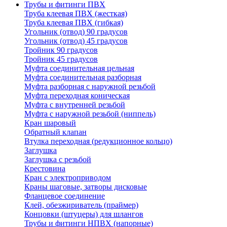
Трубы и фитинги ПВХ
Труба клеевая ПВХ (жесткая)
Труба клеевая ПВХ (гибкая)
Угольник (отвод) 90 градусов
Угольник (отвод) 45 градусов
Тройник 90 градусов
Тройник 45 градусов
Муфта соединительная цельная
Муфта соединительная разборная
Муфта разборная с наружной резьбой
Муфта переходная коническая
Муфта с внутренней резьбой
Муфта с наружной резьбой (ниппель)
Кран шаровый
Обратный клапан
Втулка переходная (редукционное кольцо)
Заглушка
Заглушка с резьбой
Крестовина
Кран с электроприводом
Краны шаговые, затворы дисковые
Фланцевое соединение
Клей, обезжириватель (праймер)
Концовки (штуцеры) для шлангов
Трубы и фитинги НПВХ (напорные)