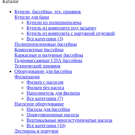
Каталог
Купели, бассейны, тех. приямок
Купели для бани
Купели из полипропилена
Купель из композита под засыпку
Купель из композита с наружной отделкой
Все категории (3)
Полипропиленовые бассейны
Композитные бассейны
Каркасные и надувные бассейны
Гидромассажные СПА бассейны
Технический приямок
Оборудование для бассейна
Фильтрация
Фильтр с насосом
Фильтр без насоса
Наполнитель для фильтра
Все категории (7)
Насосное оборудование
Насосы для бассейна
Циркуляционные насосы
Вертикальные многоступенчатые насосы
Все категории (10)
Лестницы и поручни