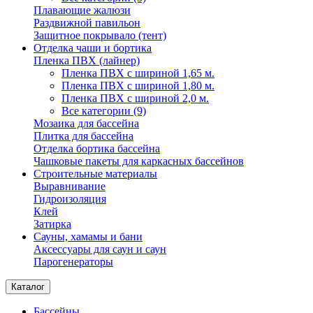
Плавающие жалюзи
Раздвижной павильон
Защитное покрывало (тент)
Отделка чаши и бортика
Пленка ПВХ (лайнер)
Пленка ПВХ с шириной 1,65 м.
Пленка ПВХ с шириной 1,80 м.
Пленка ПВХ с шириной 2,0 м.
Все категории (9)
Мозаика для бассейна
Плитка для бассейна
Отделка бортика бассейна
Чашковые пакеты для каркасных бассейнов
Строительные материалы
Выравнивание
Гидроизоляция
Клей
Затирка
Сауны, хамамы и бани
Аксессуары для саун и саун
Парогенераторы
Каталог
Бассейны