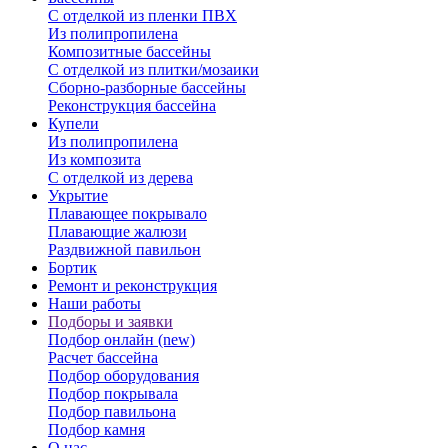
С отделкой из пленки ПВХ
Из полипропилена
Композитные бассейны
С отделкой из плитки/мозаики
Сборно-разборные бассейны
Реконструкция бассейна
Купели
Из полипропилена
Из композита
С отделкой из дерева
Укрытие
Плавающее покрывало
Плавающие жалюзи
Раздвижной павильон
Бортик
Ремонт и реконструкция
Наши работы
Подборы и заявки
Подбор онлайн (new)
Расчет бассейна
Подбор оборудования
Подбор покрывала
Подбор павильона
Подбор камня
О нас