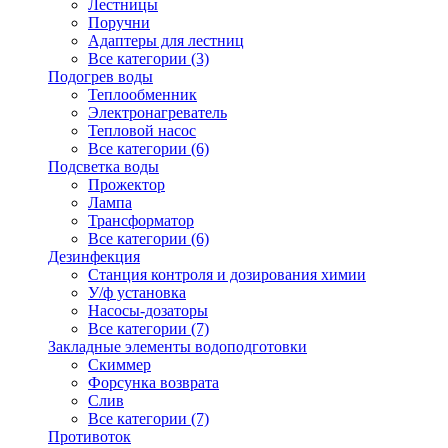
Лестницы
Поручни
Адаптеры для лестниц
Все категории (3)
Подогрев воды
Теплообменник
Электронагреватель
Тепловой насос
Все категории (6)
Подсветка воды
Прожектор
Лампа
Трансформатор
Все категории (6)
Дезинфекция
Станция контроля и дозирования химии
У/ф установка
Насосы-дозаторы
Все категории (7)
Закладные элементы водоподготовки
Скиммер
Форсунка возврата
Слив
Все категории (7)
Противоток