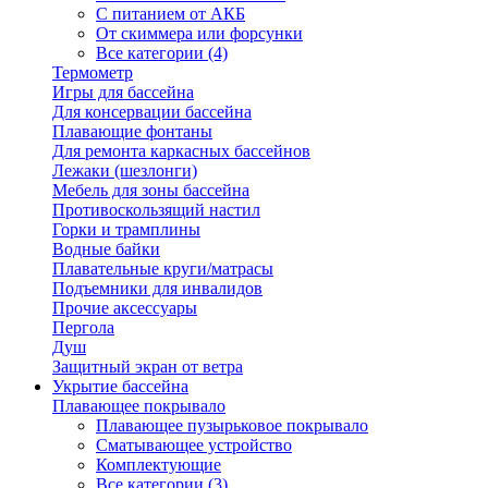
С питанием от АКБ
От скиммера или форсунки
Все категории (4)
Термометр
Игры для бассейна
Для консервации бассейна
Плавающие фонтаны
Для ремонта каркасных бассейнов
Лежаки (шезлонги)
Мебель для зоны бассейна
Противоскользящий настил
Горки и трамплины
Водные байки
Плавательные круги/матрасы
Подъемники для инвалидов
Прочие аксессуары
Пергола
Душ
Защитный экран от ветра
Укрытие бассейна
Плавающее покрывало
Плавающее пузырьковое покрывало
Сматывающее устройство
Комплектующие
Все категории (3)