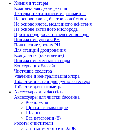
Химия и тестеры
Комплексная дезинфекция
Тестеры, тест-полоски и фотометры
На основе хлора, быстрого действия
На основе хлора, медленного действия
На основе активного кислорода
Против водорослей и зеленения воды
Понижение уровня РН
Повышение уровня РН
Для станций дозирования
Коагулянты (осветление)
Понижение жесткости воды
Консервация бассейна
Чистящие средства
Удаление и нейтрализация хлора
Таблетки и капли для ручного тестера
Таблетки для фотометра
Аксессуары для бассейна
Аксессуары для чистки бассейна
Комплекты
Щетки всасывающие
Шланги
Все категории (8)
Роботы-очистители
С питанием от сети 220В