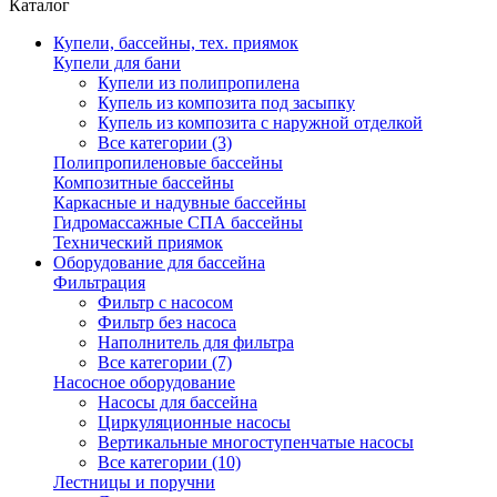
Каталог
Купели, бассейны, тех. приямок
Купели для бани
Купели из полипропилена
Купель из композита под засыпку
Купель из композита с наружной отделкой
Все категории (3)
Полипропиленовые бассейны
Композитные бассейны
Каркасные и надувные бассейны
Гидромассажные СПА бассейны
Технический приямок
Оборудование для бассейна
Фильтрация
Фильтр с насосом
Фильтр без насоса
Наполнитель для фильтра
Все категории (7)
Насосное оборудование
Насосы для бассейна
Циркуляционные насосы
Вертикальные многоступенчатые насосы
Все категории (10)
Лестницы и поручни