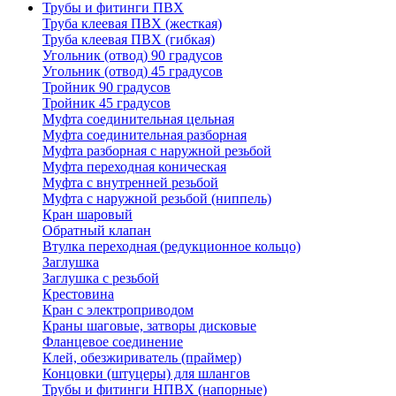
Трубы и фитинги ПВХ
Труба клеевая ПВХ (жесткая)
Труба клеевая ПВХ (гибкая)
Угольник (отвод) 90 градусов
Угольник (отвод) 45 градусов
Тройник 90 градусов
Тройник 45 градусов
Муфта соединительная цельная
Муфта соединительная разборная
Муфта разборная с наружной резьбой
Муфта переходная коническая
Муфта с внутренней резьбой
Муфта с наружной резьбой (ниппель)
Кран шаровый
Обратный клапан
Втулка переходная (редукционное кольцо)
Заглушка
Заглушка с резьбой
Крестовина
Кран с электроприводом
Краны шаговые, затворы дисковые
Фланцевое соединение
Клей, обезжириватель (праймер)
Концовки (штуцеры) для шлангов
Трубы и фитинги НПВХ (напорные)