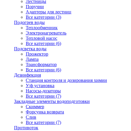
Лестницы
Поручни
Адаптеры для лестниц
Все категории (3)
Подогрев воды
Теплообменник
Электронагреватель
Тепловой насос
Все категории (6)
Подсветка воды
Прожектор
Лампа
Трансформатор
Все категории (6)
Дезинфекция
Станция контроля и дозирования химии
У/ф установка
Насосы-дозаторы
Все категории (7)
Закладные элементы водоподготовки
Скиммер
Форсунка возврата
Слив
Все категории (7)
Противоток