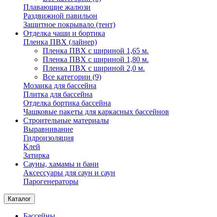
Плавающие жалюзи
Раздвижной павильон
Защитное покрывало (тент)
Отделка чаши и бортика
Пленка ПВХ (лайнер)
Пленка ПВХ с шириной 1,65 м.
Пленка ПВХ с шириной 1,80 м.
Пленка ПВХ с шириной 2,0 м.
Все категории (9)
Мозаика для бассейна
Плитка для бассейна
Отделка бортика бассейна
Чашковые пакеты для каркасных бассейнов
Строительные материалы
Выравнивание
Гидроизоляция
Клей
Затирка
Сауны, хамамы и бани
Аксессуары для саун и саун
Парогенераторы
Каталог
Бассейны