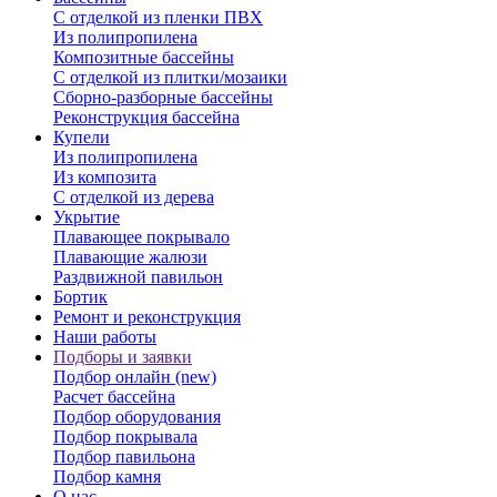
С отделкой из пленки ПВХ
Из полипропилена
Композитные бассейны
С отделкой из плитки/мозаики
Сборно-разборные бассейны
Реконструкция бассейна
Купели
Из полипропилена
Из композита
С отделкой из дерева
Укрытие
Плавающее покрывало
Плавающие жалюзи
Раздвижной павильон
Бортик
Ремонт и реконструкция
Наши работы
Подборы и заявки
Подбор онлайн (new)
Расчет бассейна
Подбор оборудования
Подбор покрывала
Подбор павильона
Подбор камня
О нас