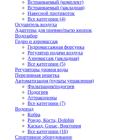
Встраиваемый (комплект)
Встраиваемый (закладная)
Навесной противоток
Все категории (4)
Осушитель воздуха
Адаптеры для пневмо/пьезо кнопок
Водозабор
Гидро и аэромассаж
Гидромассажная форсунка
Регулятор подачи воздуха
Аэромассаж (закладная)
Все категории (5)
Регуляторы уровня воды
Переливная решетка
Автоматизация (пульты управления)
Фильтрация/подогрев
Подогрев
Аттракционы
Все категории (7)
Водопад
Кобра
Рондо, Коста, Dolphin
Каскад, Gusac, Виктория
Все категории (16)
Спортивное оборудование