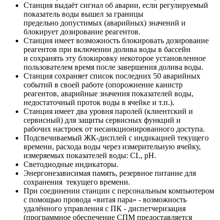
Станция выдаёт сигнал об аварии, если регулируемый
показатель воды вышел за границы
предельно допустимых (аварийных) значений и
блокирует дозирование реагентов.
Станция имеет возможность блокировать дозирование
реагентов при включении долива воды в бассейн
и сохранять эту блокировку некоторое установленное
пользователем время после завершения долива воды.
Станция сохраняет список последних 50 аварийных
событий в своей работе (опорожнение канистр
реагентов, аварийные значения показателей воды,
недостаточный проток воды в ячейке и т.п.).
Станция имеет два уровня паролей (клиентский и
сервисный) для защиты сервисных функций и
рабочих настроек от несанкционированного доступа.
Подсвечиваемый ЖК-дисплей с индикацией текущего
времени, расхода воды через измерительную ячейку,
измеряемых показателей воды: CL, рН.
Светодиодные индикаторы.
Энергонезависимая память, резервное питание для
сохранения текущего времени.
При соединении станции с персональным компьютером
с помощью провода «витая пара» - возможность
удалённого управления с ПК - диспетчеризация
(программное обеспечение СПМ предоставляется