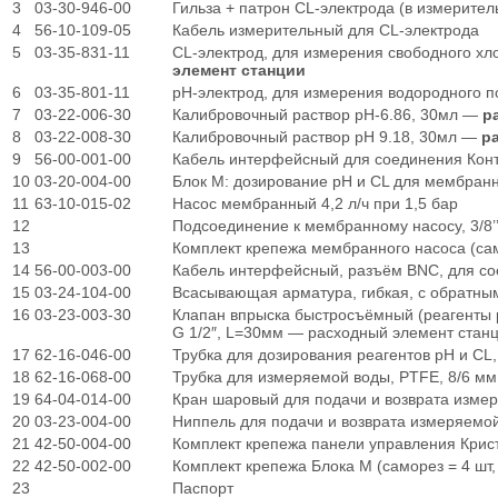
3
03-30-946-00
Гильза + патрон CL-электрода (в измерител
4
56-10-109-05
Кабель измерительный для CL-электрода
5
03-35-831-11
CL-электрод, для измерения свободного х
элемент станции
6
03-35-801-11
рН-электрод, для измерения водородного 
7
03-22-006-30
Калибровочный раствор рН-6.86, 30мл —
р
8
03-22-008-30
Калибровочный раствор рН 9.18, 30мл —
р
9
56-00-001-00
Кабель интерфейсный для соединения Кон
10
03-20-004-00
Блок М: дозирование рН и CL для мембран
11
63-10-015-02
Насос мембранный 4,2 л/ч при 1,5 бар
12
Подсоединение к мембранному насосу, 3/8’’ 
13
Комплект крепежа мембранного насоса (само
14
56-00-003-00
Кабель интерфейсный, разъём BNC, для со
15
03-24-104-00
Всасывающая арматура, гибкая, с обратным
16
03-23-003-30
Клапан впрыска быстросъёмный (реагенты 
G 1/2″, L=30мм — расходный элемент стан
17
62-16-046-00
Трубка для дозирования реагентов рН и CL,
18
62-16-068-00
Трубка для измеряемой воды, PTFE, 8/6 мм
19
64-04-014-00
Кран шаровый для подачи и возврата измер
20
03-23-004-00
Ниппель для подачи и возврата измеряемой
21
42-50-004-00
Комплект крепежа панели управления Криста
22
42-50-002-00
Комплект крепежа Блока М (саморез = 4 шт, 
23
Паспорт