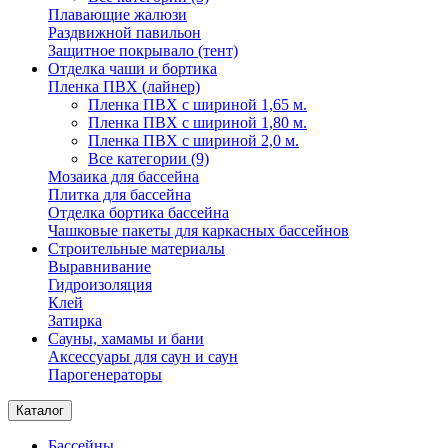
Плавающие жалюзи
Раздвижной павильон
Защитное покрывало (тент)
Отделка чаши и бортика
Пленка ПВХ (лайнер)
Пленка ПВХ с шириной 1,65 м.
Пленка ПВХ с шириной 1,80 м.
Пленка ПВХ с шириной 2,0 м.
Все категории (9)
Мозаика для бассейна
Плитка для бассейна
Отделка бортика бассейна
Чашковые пакеты для каркасных бассейнов
Строительные материалы
Выравнивание
Гидроизоляция
Клей
Затирка
Сауны, хамамы и бани
Аксессуары для саун и саун
Парогенераторы
Каталог
Бассейны