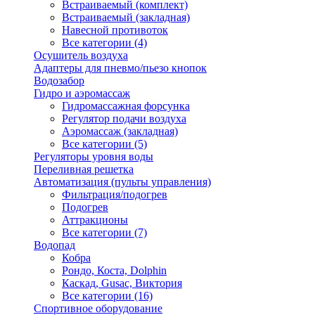
Встраиваемый (комплект)
Встраиваемый (закладная)
Навесной противоток
Все категории (4)
Осушитель воздуха
Адаптеры для пневмо/пьезо кнопок
Водозабор
Гидро и аэромассаж
Гидромассажная форсунка
Регулятор подачи воздуха
Аэромассаж (закладная)
Все категории (5)
Регуляторы уровня воды
Переливная решетка
Автоматизация (пульты управления)
Фильтрация/подогрев
Подогрев
Аттракционы
Все категории (7)
Водопад
Кобра
Рондо, Коста, Dolphin
Каскад, Gusac, Виктория
Все категории (16)
Спортивное оборудование