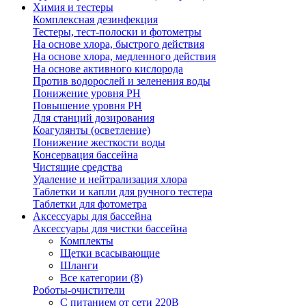
Химия и тестеры
Комплексная дезинфекция
Тестеры, тест-полоски и фотометры
На основе хлора, быстрого действия
На основе хлора, медленного действия
На основе активного кислорода
Против водорослей и зеленения воды
Понижение уровня РН
Повышение уровня РН
Для станций дозирования
Коагулянты (осветление)
Понижение жесткости воды
Консервация бассейна
Чистящие средства
Удаление и нейтрализация хлора
Таблетки и капли для ручного тестера
Таблетки для фотометра
Аксессуары для бассейна
Аксессуары для чистки бассейна
Комплекты
Щетки всасывающие
Шланги
Все категории (8)
Роботы-очистители
С питанием от сети 220В