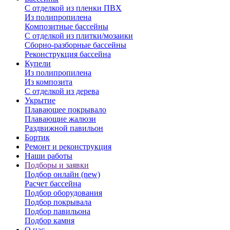
С отделкой из пленки ПВХ
Из полипропилена
Композитные бассейны
С отделкой из плитки/мозаики
Сборно-разборные бассейны
Реконструкция бассейна
Купели
Из полипропилена
Из композита
С отделкой из дерева
Укрытие
Плавающее покрывало
Плавающие жалюзи
Раздвижной павильон
Бортик
Ремонт и реконструкция
Наши работы
Подборы и заявки
Подбор онлайн (new)
Расчет бассейна
Подбор оборудования
Подбор покрывала
Подбор павильона
Подбор камня
О нас