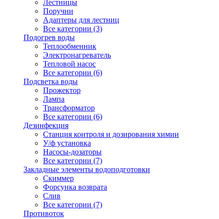
Лестницы
Поручни
Адаптеры для лестниц
Все категории (3)
Подогрев воды
Теплообменник
Электронагреватель
Тепловой насос
Все категории (6)
Подсветка воды
Прожектор
Лампа
Трансформатор
Все категории (6)
Дезинфекция
Станция контроля и дозирования химии
У/ф установка
Насосы-дозаторы
Все категории (7)
Закладные элементы водоподготовки
Скиммер
Форсунка возврата
Слив
Все категории (7)
Противоток