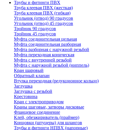
Трубы и фитинги ПВХ
Труба клеевая ПВХ (жесткая)
Труба клеевая ПВХ (гибкая)
Угольник (отвод) 90 градусов
Угольник (отвод) 45 градусов
Тройник 90 градусов
Тройник 45 градусов
Муфта соединительная цельная
Муфта соединительная разборная
Муфта разборная с наружной резьбой
Муфта переходная коническая
Муфта с внутренней резьбой
Муфта с наружной резьбой (ниппель)
Кран шаровый
Обратный клапан
Втулка переходная (редукционное кольцо)
Заглушка
Заглушка с резьбой
Крестовина
Кран с электроприводом
Краны шаговые, затворы дисковые
Фланцевое соединение
Клей, обезжириватель (праймер)
Концовки (штуцеры) для шлангов
Трубы и фитинги НПВХ (напорные)