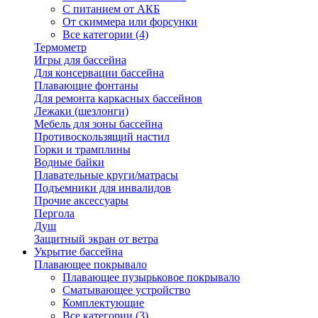
С питанием от АКБ
От скиммера или форсунки
Все категории (4)
Термометр
Игры для бассейна
Для консервации бассейна
Плавающие фонтаны
Для ремонта каркасных бассейнов
Лежаки (шезлонги)
Мебель для зоны бассейна
Противоскользящий настил
Горки и трамплины
Водные байки
Плавательные круги/матрасы
Подъемники для инвалидов
Прочие аксессуары
Пергола
Душ
Защитный экран от ветра
Укрытие бассейна
Плавающее покрывало
Плавающее пузырьковое покрывало
Сматывающее устройство
Комплектующие
Все категории (3)