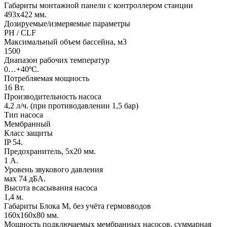
Габариты монтажной панели с контроллером станции
493х422 мм.
Дозируемые/измеряемые параметры
PH / CLF
Максимальный объем бассейна, м3
1500
Диапазон рабочих температур
0…+40ºС.
Потребляемая мощность
16 Вт.
Производительность насоса
4,2 л/ч. (при противодавлении 1,5 бар)
Тип насоса
Мембранный
Класс защиты
IP 54.
Предохранитель, 5х20 мм.
1 А.
Уровень звукового давления
мах 74 дБА.
Высота всасывания насоса
1,4 м.
Габариты Блока М, без учёта гермовводов
160х160х80 мм.
Мощность подключаемых мембранных насосов, суммарная