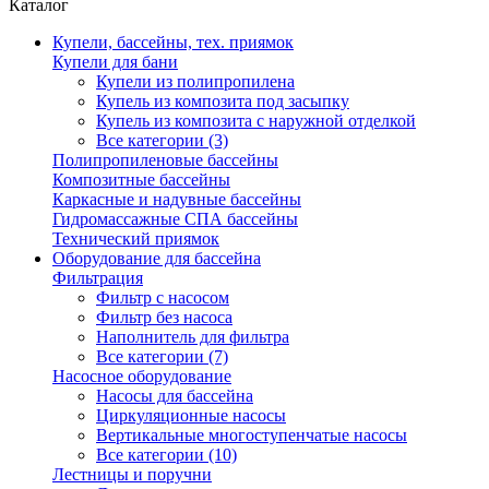
Каталог
Купели, бассейны, тех. приямок
Купели для бани
Купели из полипропилена
Купель из композита под засыпку
Купель из композита с наружной отделкой
Все категории (3)
Полипропиленовые бассейны
Композитные бассейны
Каркасные и надувные бассейны
Гидромассажные СПА бассейны
Технический приямок
Оборудование для бассейна
Фильтрация
Фильтр с насосом
Фильтр без насоса
Наполнитель для фильтра
Все категории (7)
Насосное оборудование
Насосы для бассейна
Циркуляционные насосы
Вертикальные многоступенчатые насосы
Все категории (10)
Лестницы и поручни