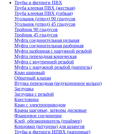
Трубы и фитинги ПВХ
Труба клеевая ПВХ (жесткая)
Труба клеевая ПВХ (гибкая)
Угольник (отвод) 90 градусов
Угольник (отвод) 45 градусов
Тройник 90 градусов
Тройник 45 градусов
Муфта соединительная цельная
Муфта соединительная разборная
Муфта разборная с наружной резьбой
Муфта переходная коническая
Муфта с внутренней резьбой
Муфта с наружной резьбой (ниппель)
Кран шаровый
Обратный клапан
Втулка переходная (редукционное кольцо)
Заглушка
Заглушка с резьбой
Крестовина
Кран с электроприводом
Краны шаговые, затворы дисковые
Фланцевое соединение
Клей, обезжириватель (праймер)
Концовки (штуцеры) для шлангов
Трубы и фитинги НПВХ (напорные)