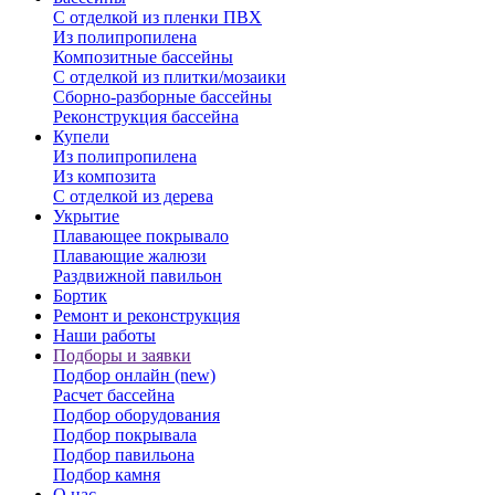
С отделкой из пленки ПВХ
Из полипропилена
Композитные бассейны
С отделкой из плитки/мозаики
Сборно-разборные бассейны
Реконструкция бассейна
Купели
Из полипропилена
Из композита
С отделкой из дерева
Укрытие
Плавающее покрывало
Плавающие жалюзи
Раздвижной павильон
Бортик
Ремонт и реконструкция
Наши работы
Подборы и заявки
Подбор онлайн (new)
Расчет бассейна
Подбор оборудования
Подбор покрывала
Подбор павильона
Подбор камня
О нас