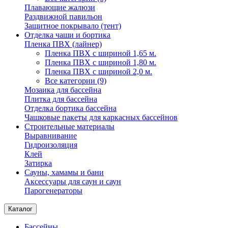
Плавающие жалюзи
Раздвижной павильон
Защитное покрывало (тент)
Отделка чаши и бортика
Пленка ПВХ (лайнер)
Пленка ПВХ с шириной 1,65 м.
Пленка ПВХ с шириной 1,80 м.
Пленка ПВХ с шириной 2,0 м.
Все категории (9)
Мозаика для бассейна
Плитка для бассейна
Отделка бортика бассейна
Чашковые пакеты для каркасных бассейнов
Строительные материалы
Выравнивание
Гидроизоляция
Клей
Затирка
Сауны, хамамы и бани
Аксессуары для саун и саун
Парогенераторы
Каталог
Бассейны