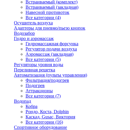
Встраиваемый (комплект)
Встраиваемый (закладная)
Навесной противоток
Все категории (4)
Осушитель воздуха
Адаптеры для пневмо/пьезо кнопок
Водозабор
Гидро и аэромассаж
Гидромассажная форсунка
Регулятор подачи воздуха
Аэромассаж (закладная)
Все категории (5)
Регуляторы уровня воды
Переливная решетка
Автоматизация (пульты управления)
Фильтрация/подогрев
Подогрев
Аттракционы
Все категории (7)
Водопад
Кобра
Рондо, Коста, Dolphin
Каскад, Gusac, Виктория
Все категории (16)
Спортивное оборудование