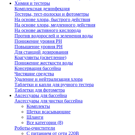
Химия и тестеры
Комплексная дезинфекция
Тестеры, тест-полоски и фотометры
На основе хлора, быстрого действия
На основе хлора, медленного действия
На основе активного кислорода
Против водорослей и зеленения воды
Понижение уровня РН
Повышение уровня РН
Для станций дозирования
Коагулянты (осветление)
Понижение жесткости воды
Консервация бассейна
Чистящие средства
Удаление и нейтрализация хлора
Таблетки и капли для ручного тестера
Таблетки для фотометра
Аксессуары для бассейна
Аксессуары для чистки бассейна
Комплекты
Щетки всасывающие
Шланги
Все категории (8)
Роботы-очистители
С питанием от сети 220В