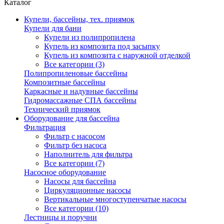
Каталог
Купели, бассейны, тех. приямок
Купели для бани
Купели из полипропилена
Купель из композита под засыпку
Купель из композита с наружной отделкой
Все категории (3)
Полипропиленовые бассейны
Композитные бассейны
Каркасные и надувные бассейны
Гидромассажные СПА бассейны
Технический приямок
Оборудование для бассейна
Фильтрация
Фильтр с насосом
Фильтр без насоса
Наполнитель для фильтра
Все категории (7)
Насосное оборудование
Насосы для бассейна
Циркуляционные насосы
Вертикальные многоступенчатые насосы
Все категории (10)
Лестницы и поручни