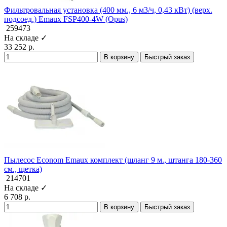
Фильтровальная установка (400 мм., 6 м3/ч, 0,43 кВт) (верх.
подсоед.) Emaux FSP400-4W (Opus)
259473
На складе ✓
33 252 р.
В корзину
Быстрый заказ
Пылесос Econom Emaux комплект (шланг 9 м., штанга 180-360
см., щетка)
214701
На складе ✓
6 708 р.
В корзину
Быстрый заказ