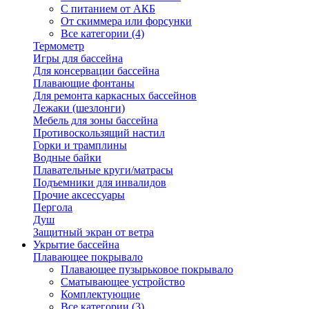
С питанием от АКБ
От скиммера или форсунки
Все категории (4)
Термометр
Игры для бассейна
Для консервации бассейна
Плавающие фонтаны
Для ремонта каркасных бассейнов
Лежаки (шезлонги)
Мебель для зоны бассейна
Противоскользящий настил
Горки и трамплины
Водные байки
Плавательные круги/матрасы
Подъемники для инвалидов
Прочие аксессуары
Пергола
Душ
Защитный экран от ветра
Укрытие бассейна
Плавающее покрывало
Плавающее пузырьковое покрывало
Сматывающее устройство
Комплектующие
Все категории (3)