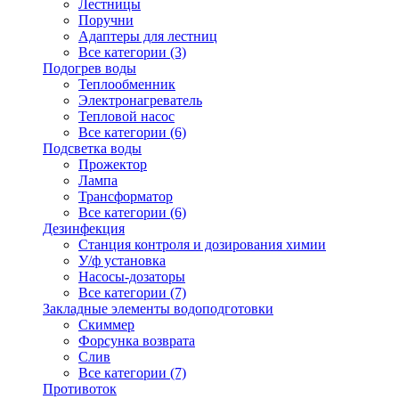
Лестницы
Поручни
Адаптеры для лестниц
Все категории (3)
Подогрев воды
Теплообменник
Электронагреватель
Тепловой насос
Все категории (6)
Подсветка воды
Прожектор
Лампа
Трансформатор
Все категории (6)
Дезинфекция
Станция контроля и дозирования химии
У/ф установка
Насосы-дозаторы
Все категории (7)
Закладные элементы водоподготовки
Скиммер
Форсунка возврата
Слив
Все категории (7)
Противоток