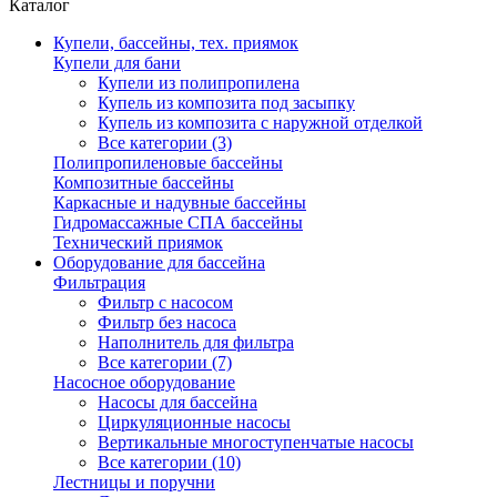
Каталог
Купели, бассейны, тех. приямок
Купели для бани
Купели из полипропилена
Купель из композита под засыпку
Купель из композита с наружной отделкой
Все категории (3)
Полипропиленовые бассейны
Композитные бассейны
Каркасные и надувные бассейны
Гидромассажные СПА бассейны
Технический приямок
Оборудование для бассейна
Фильтрация
Фильтр с насосом
Фильтр без насоса
Наполнитель для фильтра
Все категории (7)
Насосное оборудование
Насосы для бассейна
Циркуляционные насосы
Вертикальные многоступенчатые насосы
Все категории (10)
Лестницы и поручни