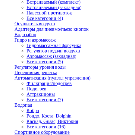
Встраиваемый (комплект)
Встраиваемый (закладная)
Навесной противоток
Все категории (4)
Осушитель воздуха
Адаптеры для пневмо/пьезо кнопок
Водозабор
Гидро и аэромассаж
Гидромассажная форсунка
Регулятор подачи воздуха
Аэромассаж (закладная)
Все категории (5)
Регуляторы уровня воды
Переливная решетка
Автоматизация (пульты управления)
Фильтрация/подогрев
Подогрев
Аттракционы
Все категории (7)
Водопад
Кобра
Рондо, Коста, Dolphin
Каскад, Gusac, Виктория
Все категории (16)
Спортивное оборудование