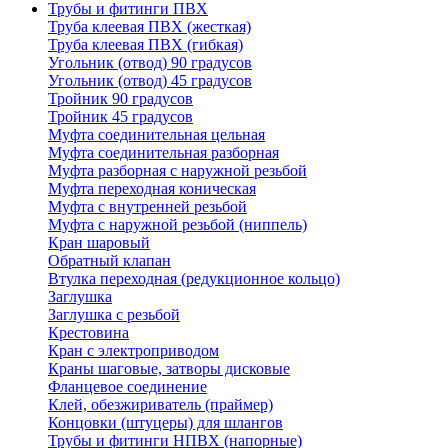
Трубы и фитинги ПВХ
Труба клеевая ПВХ (жесткая)
Труба клеевая ПВХ (гибкая)
Угольник (отвод) 90 градусов
Угольник (отвод) 45 градусов
Тройник 90 градусов
Тройник 45 градусов
Муфта соединительная цельная
Муфта соединительная разборная
Муфта разборная с наружной резьбой
Муфта переходная коническая
Муфта с внутренней резьбой
Муфта с наружной резьбой (ниппель)
Кран шаровый
Обратный клапан
Втулка переходная (редукционное кольцо)
Заглушка
Заглушка с резьбой
Крестовина
Кран с электроприводом
Краны шаговые, затворы дисковые
Фланцевое соединение
Клей, обезжириватель (праймер)
Концовки (штуцеры) для шлангов
Трубы и фитинги НПВХ (напорные)