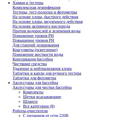
Химия и тестеры
Комплексная дезинфекция
Тестеры, тест-полоски и фотометры
На основе хлора, быстрого действия
На основе хлора, медленного действия
На основе активного кислорода
Против водорослей и зеленения воды
Понижение уровня РН
Повышение уровня РН
Для станций дозирования
Коагулянты (осветление)
Понижение жесткости воды
Консервация бассейна
Чистящие средства
Удаление и нейтрализация хлора
Таблетки и капли для ручного тестера
Таблетки для фотометра
Аксессуары для бассейна
Аксессуары для чистки бассейна
Комплекты
Щетки всасывающие
Шланги
Все категории (8)
Роботы-очистители
С питанием от сети 220В