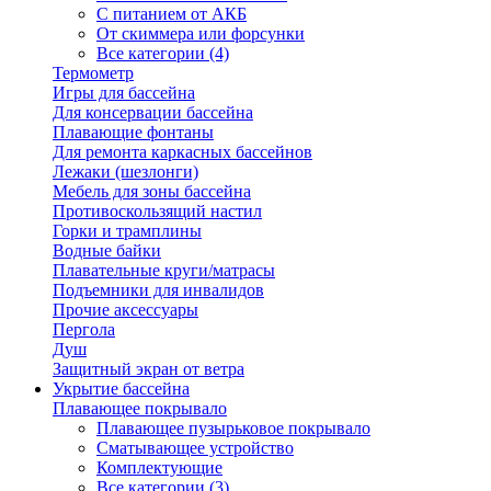
С питанием от АКБ
От скиммера или форсунки
Все категории (4)
Термометр
Игры для бассейна
Для консервации бассейна
Плавающие фонтаны
Для ремонта каркасных бассейнов
Лежаки (шезлонги)
Мебель для зоны бассейна
Противоскользящий настил
Горки и трамплины
Водные байки
Плавательные круги/матрасы
Подъемники для инвалидов
Прочие аксессуары
Пергола
Душ
Защитный экран от ветра
Укрытие бассейна
Плавающее покрывало
Плавающее пузырьковое покрывало
Сматывающее устройство
Комплектующие
Все категории (3)