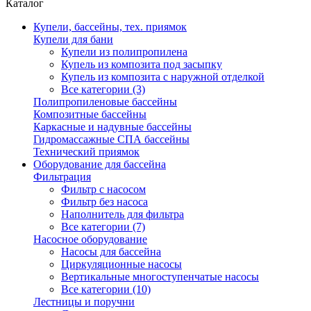
Каталог
Купели, бассейны, тех. приямок
Купели для бани
Купели из полипропилена
Купель из композита под засыпку
Купель из композита с наружной отделкой
Все категории (3)
Полипропиленовые бассейны
Композитные бассейны
Каркасные и надувные бассейны
Гидромассажные СПА бассейны
Технический приямок
Оборудование для бассейна
Фильтрация
Фильтр с насосом
Фильтр без насоса
Наполнитель для фильтра
Все категории (7)
Насосное оборудование
Насосы для бассейна
Циркуляционные насосы
Вертикальные многоступенчатые насосы
Все категории (10)
Лестницы и поручни