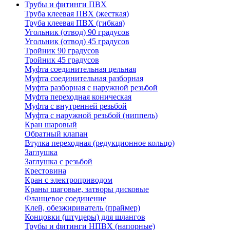
Трубы и фитинги ПВХ
Труба клеевая ПВХ (жесткая)
Труба клеевая ПВХ (гибкая)
Угольник (отвод) 90 градусов
Угольник (отвод) 45 градусов
Тройник 90 градусов
Тройник 45 градусов
Муфта соединительная цельная
Муфта соединительная разборная
Муфта разборная с наружной резьбой
Муфта переходная коническая
Муфта с внутренней резьбой
Муфта с наружной резьбой (ниппель)
Кран шаровый
Обратный клапан
Втулка переходная (редукционное кольцо)
Заглушка
Заглушка с резьбой
Крестовина
Кран с электроприводом
Краны шаговые, затворы дисковые
Фланцевое соединение
Клей, обезжириватель (праймер)
Концовки (штуцеры) для шлангов
Трубы и фитинги НПВХ (напорные)