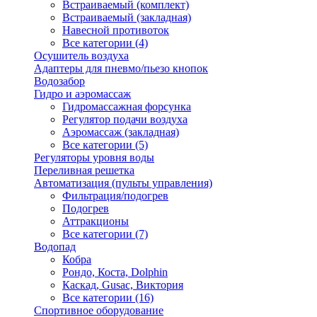
Встраиваемый (комплект)
Встраиваемый (закладная)
Навесной противоток
Все категории (4)
Осушитель воздуха
Адаптеры для пневмо/пьезо кнопок
Водозабор
Гидро и аэромассаж
Гидромассажная форсунка
Регулятор подачи воздуха
Аэромассаж (закладная)
Все категории (5)
Регуляторы уровня воды
Переливная решетка
Автоматизация (пульты управления)
Фильтрация/подогрев
Подогрев
Аттракционы
Все категории (7)
Водопад
Кобра
Рондо, Коста, Dolphin
Каскад, Gusac, Виктория
Все категории (16)
Спортивное оборудование