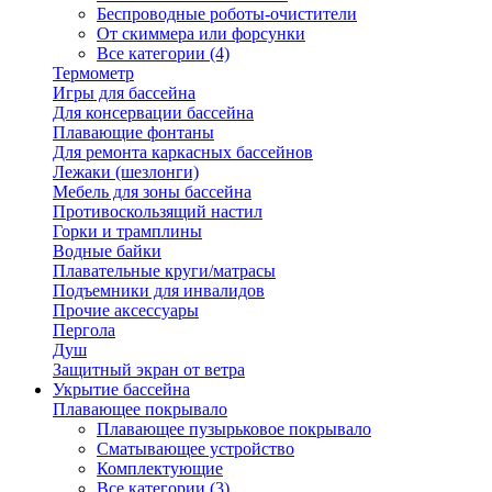
Беспроводные роботы-очистители
От скиммера или форсунки
Все категории (4)
Термометр
Игры для бассейна
Для консервации бассейна
Плавающие фонтаны
Для ремонта каркасных бассейнов
Лежаки (шезлонги)
Мебель для зоны бассейна
Противоскользящий настил
Горки и трамплины
Водные байки
Плавательные круги/матрасы
Подъемники для инвалидов
Прочие аксессуары
Пергола
Душ
Защитный экран от ветра
Укрытие бассейна
Плавающее покрывало
Плавающее пузырьковое покрывало
Сматывающее устройство
Комплектующие
Все категории (3)