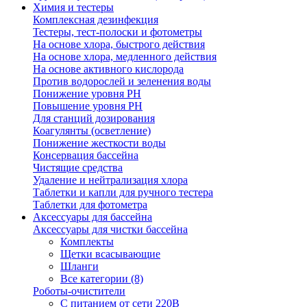
Химия и тестеры
Комплексная дезинфекция
Тестеры, тест-полоски и фотометры
На основе хлора, быстрого действия
На основе хлора, медленного действия
На основе активного кислорода
Против водорослей и зеленения воды
Понижение уровня РН
Повышение уровня РН
Для станций дозирования
Коагулянты (осветление)
Понижение жесткости воды
Консервация бассейна
Чистящие средства
Удаление и нейтрализация хлора
Таблетки и капли для ручного тестера
Таблетки для фотометра
Аксессуары для бассейна
Аксессуары для чистки бассейна
Комплекты
Щетки всасывающие
Шланги
Все категории (8)
Роботы-очистители
С питанием от сети 220В