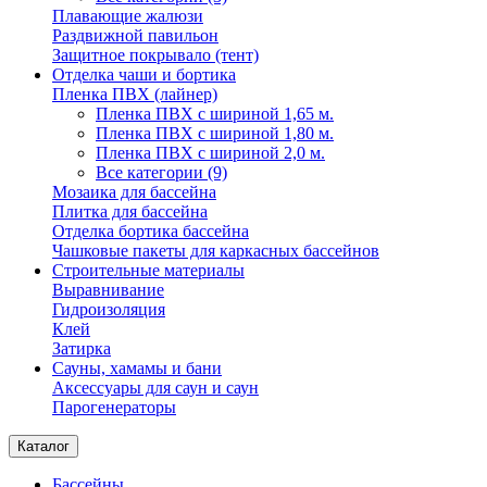
Плавающие жалюзи
Раздвижной павильон
Защитное покрывало (тент)
Отделка чаши и бортика
Пленка ПВХ (лайнер)
Пленка ПВХ с шириной 1,65 м.
Пленка ПВХ с шириной 1,80 м.
Пленка ПВХ с шириной 2,0 м.
Все категории (9)
Мозаика для бассейна
Плитка для бассейна
Отделка бортика бассейна
Чашковые пакеты для каркасных бассейнов
Строительные материалы
Выравнивание
Гидроизоляция
Клей
Затирка
Сауны, хамамы и бани
Аксессуары для саун и саун
Парогенераторы
Каталог
Бассейны