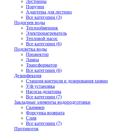
Лестницы
Поручни
Адаптеры для лестниц
Все категории (3)
Подогрев воды
Теплообменник
Электронагреватель
Тепловой насос
Все категории (6)
Подсветка воды
Прожектор
Лампа
Трансформатор
Все категории (6)
Дезинфекция
Станция контроля и дозирования химии
У/ф установка
Насосы-дозаторы
Все категории (7)
Закладные элементы водоподготовки
Скиммер
Форсунка возврата
Слив
Все категории (7)
Противоток