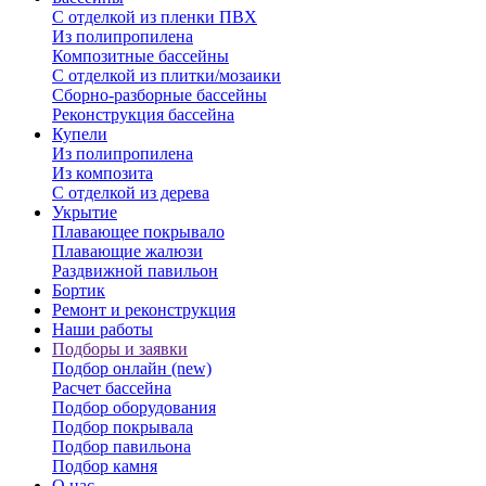
С отделкой из пленки ПВХ
Из полипропилена
Композитные бассейны
С отделкой из плитки/мозаики
Сборно-разборные бассейны
Реконструкция бассейна
Купели
Из полипропилена
Из композита
С отделкой из дерева
Укрытие
Плавающее покрывало
Плавающие жалюзи
Раздвижной павильон
Бортик
Ремонт и реконструкция
Наши работы
Подборы и заявки
Подбор онлайн (new)
Расчет бассейна
Подбор оборудования
Подбор покрывала
Подбор павильона
Подбор камня
О нас