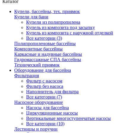
Каталог
Купели, бассейны, тех. приямок
Купели для бани
Купели из полипропилена
Купель из композита под засыпку
Купель из композита с наружной отделкой
Все категории (3)
Полипропиленовые бассейны
Композитные бассейны
Каркасные и надувные бассейны
Гидромассажные СПА бассейны
Технический приямок
Оборудование для бассейна
Фильтрация
Фильтр с насосом
Фильтр без насоса
Наполнитель для фильтра
Все категории (7)
Насосное оборудование
Насосы для бассейна
Циркуляционные насосы
Вертикальные многоступенчатые насосы
Все категории (10)
Лестницы и поручни