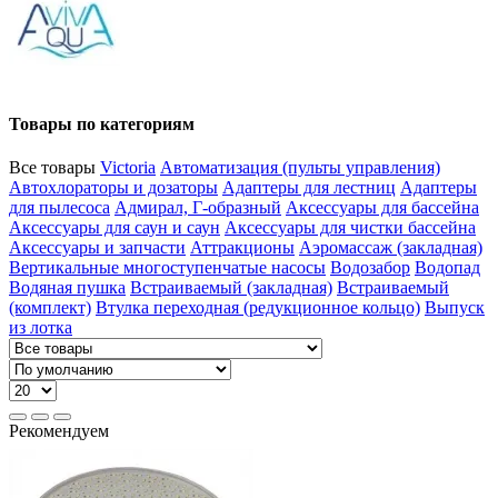
Товары по категориям
Все товары
Victoria
Автоматизация (пульты управления)
Автохлораторы и дозаторы
Адаптеры для лестниц
Адаптеры
для пылесоса
Адмирал, Г-образный
Аксессуары для бассейна
Аксессуары для саун и саун
Аксессуары для чистки бассейна
Аксессуары и запчасти
Аттракционы
Аэромассаж (закладная)
Вертикальные многоступенчатые насосы
Водозабор
Водопад
Водяная пушка
Встраиваемый (закладная)
Встраиваемый
(комплект)
Втулка переходная (редукционное кольцо)
Выпуск
из лотка
Рекомендуем