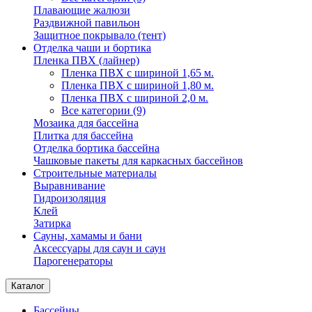
Плавающие жалюзи
Раздвижной павильон
Защитное покрывало (тент)
Отделка чаши и бортика
Пленка ПВХ (лайнер)
Пленка ПВХ с шириной 1,65 м.
Пленка ПВХ с шириной 1,80 м.
Пленка ПВХ с шириной 2,0 м.
Все категории (9)
Мозаика для бассейна
Плитка для бассейна
Отделка бортика бассейна
Чашковые пакеты для каркасных бассейнов
Строительные материалы
Выравнивание
Гидроизоляция
Клей
Затирка
Сауны, хамамы и бани
Аксессуары для саун и саун
Парогенераторы
Каталог
Бассейны