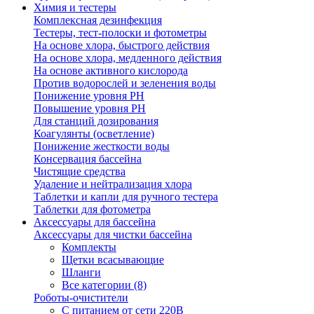
Химия и тестеры
Комплексная дезинфекция
Тестеры, тест-полоски и фотометры
На основе хлора, быстрого действия
На основе хлора, медленного действия
На основе активного кислорода
Против водорослей и зеленения воды
Понижение уровня РН
Повышение уровня РН
Для станций дозирования
Коагулянты (осветление)
Понижение жесткости воды
Консервация бассейна
Чистящие средства
Удаление и нейтрализация хлора
Таблетки и капли для ручного тестера
Таблетки для фотометра
Аксессуары для бассейна
Аксессуары для чистки бассейна
Комплекты
Щетки всасывающие
Шланги
Все категории (8)
Роботы-очистители
С питанием от сети 220В