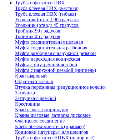
Трубы и фитинги ПВХ
Труба клеевая ПВХ (жесткая)
Труба клеевая ПВХ (гибкая)
Угольник (отвод) 90 градусов
Угольник (отвод) 45 градусов
Тройник 90 градусов
Тройник 45 градусов
Муфта соединительная цельная
Муфта соединительная разборная
Муфта разборная с наружной резьбой
Муфта переходная коническая
Муфта с внутренней резьбой
Муфта с наружной резьбой (ниппель)
Кран шаровый
Обратный клапан
Втулка переходная (редукционное кольцо)
Заглушка
Заглушка с резьбой
Крестовина
Кран с электроприводом
Краны шаговые, затворы дисковые
Фланцевое соединение
Клей, обезжириватель (праймер)
Концовки (штуцеры) для шлангов
Трубы и фитинги НПВХ (напорные)