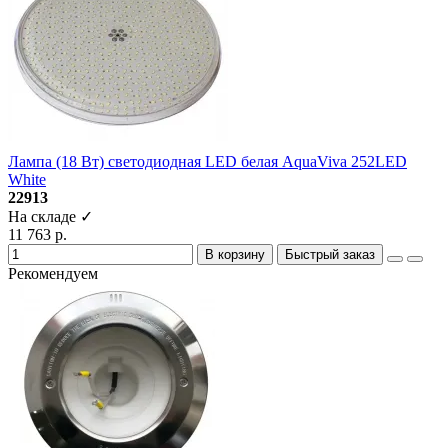
Лампа (18 Вт) светодиодная LED белая AquaViva 252LED
White
22913
На складе ✓
11 763 р.
В корзину
Быстрый заказ
Рекомендуем