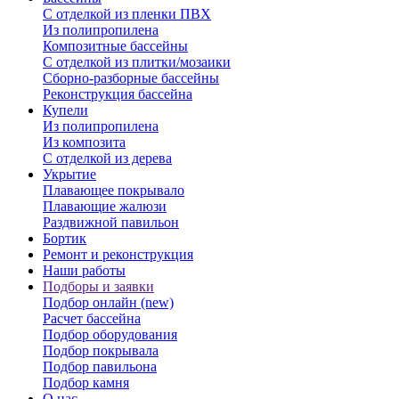
С отделкой из пленки ПВХ
Из полипропилена
Композитные бассейны
С отделкой из плитки/мозаики
Сборно-разборные бассейны
Реконструкция бассейна
Купели
Из полипропилена
Из композита
С отделкой из дерева
Укрытие
Плавающее покрывало
Плавающие жалюзи
Раздвижной павильон
Бортик
Ремонт и реконструкция
Наши работы
Подборы и заявки
Подбор онлайн (new)
Расчет бассейна
Подбор оборудования
Подбор покрывала
Подбор павильона
Подбор камня
О нас