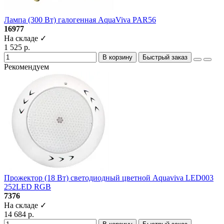
Лампа (300 Вт) галогенная AquaViva PAR56
16977
На складе ✓
1 525 р.
В корзину
Быстрый заказ
Рекомендуем
Прожектор (18 Вт) светодиодный цветной Aquaviva LED003
252LED RGB
7376
На складе ✓
14 684 р.