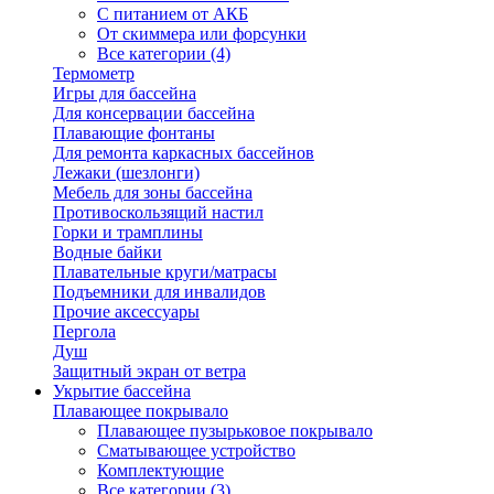
С питанием от АКБ
От скиммера или форсунки
Все категории (4)
Термометр
Игры для бассейна
Для консервации бассейна
Плавающие фонтаны
Для ремонта каркасных бассейнов
Лежаки (шезлонги)
Мебель для зоны бассейна
Противоскользящий настил
Горки и трамплины
Водные байки
Плавательные круги/матрасы
Подъемники для инвалидов
Прочие аксессуары
Пергола
Душ
Защитный экран от ветра
Укрытие бассейна
Плавающее покрывало
Плавающее пузырьковое покрывало
Сматывающее устройство
Комплектующие
Все категории (3)