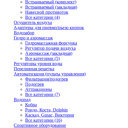
Встраиваемый (комплект)
Встраиваемый (закладная)
Навесной противоток
Все категории (4)
Осушитель воздуха
Адаптеры для пневмо/пьезо кнопок
Водозабор
Гидро и аэромассаж
Гидромассажная форсунка
Регулятор подачи воздуха
Аэромассаж (закладная)
Все категории (5)
Регуляторы уровня воды
Переливная решетка
Автоматизация (пульты управления)
Фильтрация/подогрев
Подогрев
Аттракционы
Все категории (7)
Водопад
Кобра
Рондо, Коста, Dolphin
Каскад, Gusac, Виктория
Все категории (16)
Спортивное оборудование