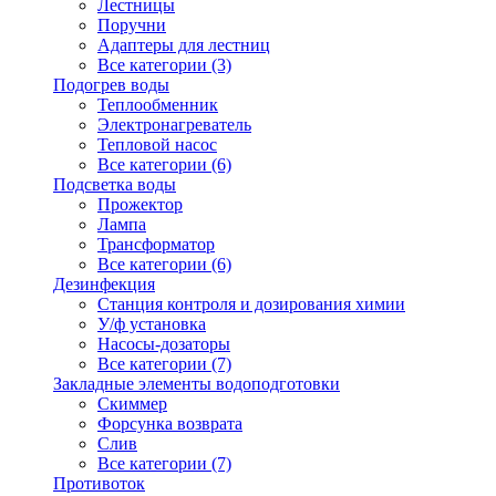
Лестницы
Поручни
Адаптеры для лестниц
Все категории (3)
Подогрев воды
Теплообменник
Электронагреватель
Тепловой насос
Все категории (6)
Подсветка воды
Прожектор
Лампа
Трансформатор
Все категории (6)
Дезинфекция
Станция контроля и дозирования химии
У/ф установка
Насосы-дозаторы
Все категории (7)
Закладные элементы водоподготовки
Скиммер
Форсунка возврата
Слив
Все категории (7)
Противоток