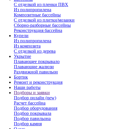
С отделкой из пленки ПВХ
Из полипропилена
Композитные бассейны
С отделкой из плитки/мозаики
Сборно-разборные бассейны
Реконструкция бассейна
Купели
Из полипропилена
Из композита
С отделкой из дерева
Укрытие
Плавающее покрывало
Плавающие жалюзи
Раздвижной павильон
Бортик
Ремонт и реконструкция
Наши работы
Подборы и заявки
Подбор онлайн (new)
Расчет бассейна
Подбор оборудования
Подбор покрывала
Подбор павильона
Подбор камня
О нас