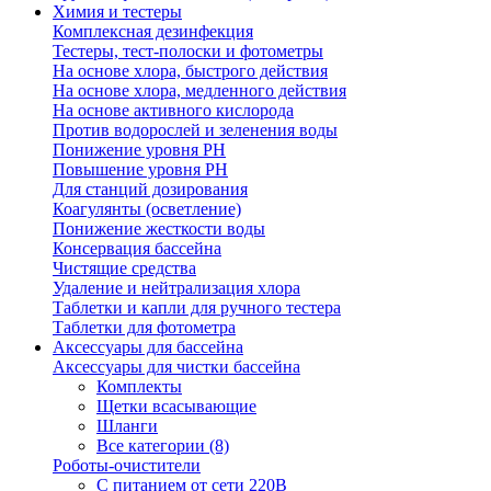
Химия и тестеры
Комплексная дезинфекция
Тестеры, тест-полоски и фотометры
На основе хлора, быстрого действия
На основе хлора, медленного действия
На основе активного кислорода
Против водорослей и зеленения воды
Понижение уровня РН
Повышение уровня РН
Для станций дозирования
Коагулянты (осветление)
Понижение жесткости воды
Консервация бассейна
Чистящие средства
Удаление и нейтрализация хлора
Таблетки и капли для ручного тестера
Таблетки для фотометра
Аксессуары для бассейна
Аксессуары для чистки бассейна
Комплекты
Щетки всасывающие
Шланги
Все категории (8)
Роботы-очистители
С питанием от сети 220В