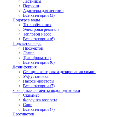
Лестницы
Поручни
Адаптеры для лестниц
Все категории (3)
Подогрев воды
Теплообменник
Электронагреватель
Тепловой насос
Все категории (6)
Подсветка воды
Прожектор
Лампа
Трансформатор
Все категории (6)
Дезинфекция
Станция контроля и дозирования химии
У/ф установка
Насосы-дозаторы
Все категории (7)
Закладные элементы водоподготовки
Скиммер
Форсунка возврата
Слив
Все категории (7)
Противоток