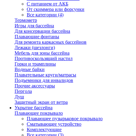
С питанием от АКБ
От скиммера или форсунки
Все категории (4)
Термометр
Игры для бассейна
Для консервации бассейна
Плавающие фонтаны
Для ремонта каркасных бассейнов
Лежаки (шезлонги)
Мебель для зоны бассейна
Противоскользящий настил
Горки и трамплины
Водные байки
Плавательные круги/матрасы
Подъемники для инвалидов
Прочие аксессуары
Пергола
Душ
Защитный экран от ветра
Укрытие бассейна
Плавающее покрывало
Плавающее пузырьковое покрывало
Сматывающее устройство
Комплектующие
Все категории (3)