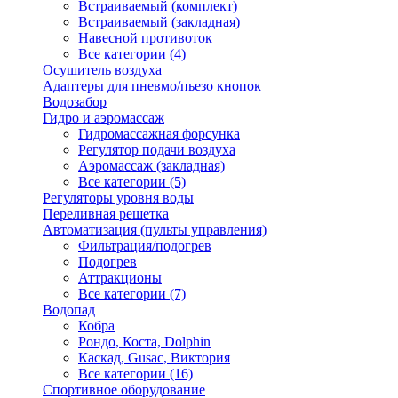
Встраиваемый (комплект)
Встраиваемый (закладная)
Навесной противоток
Все категории (4)
Осушитель воздуха
Адаптеры для пневмо/пьезо кнопок
Водозабор
Гидро и аэромассаж
Гидромассажная форсунка
Регулятор подачи воздуха
Аэромассаж (закладная)
Все категории (5)
Регуляторы уровня воды
Переливная решетка
Автоматизация (пульты управления)
Фильтрация/подогрев
Подогрев
Аттракционы
Все категории (7)
Водопад
Кобра
Рондо, Коста, Dolphin
Каскад, Gusac, Виктория
Все категории (16)
Спортивное оборудование