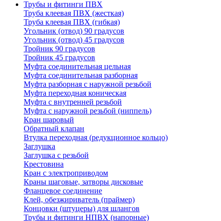
Трубы и фитинги ПВХ
Труба клеевая ПВХ (жесткая)
Труба клеевая ПВХ (гибкая)
Угольник (отвод) 90 градусов
Угольник (отвод) 45 градусов
Тройник 90 градусов
Тройник 45 градусов
Муфта соединительная цельная
Муфта соединительная разборная
Муфта разборная с наружной резьбой
Муфта переходная коническая
Муфта с внутренней резьбой
Муфта с наружной резьбой (ниппель)
Кран шаровый
Обратный клапан
Втулка переходная (редукционное кольцо)
Заглушка
Заглушка с резьбой
Крестовина
Кран с электроприводом
Краны шаговые, затворы дисковые
Фланцевое соединение
Клей, обезжириватель (праймер)
Концовки (штуцеры) для шлангов
Трубы и фитинги НПВХ (напорные)