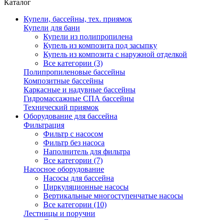
Каталог
Купели, бассейны, тех. приямок
Купели для бани
Купели из полипропилена
Купель из композита под засыпку
Купель из композита с наружной отделкой
Все категории (3)
Полипропиленовые бассейны
Композитные бассейны
Каркасные и надувные бассейны
Гидромассажные СПА бассейны
Технический приямок
Оборудование для бассейна
Фильтрация
Фильтр с насосом
Фильтр без насоса
Наполнитель для фильтра
Все категории (7)
Насосное оборудование
Насосы для бассейна
Циркуляционные насосы
Вертикальные многоступенчатые насосы
Все категории (10)
Лестницы и поручни