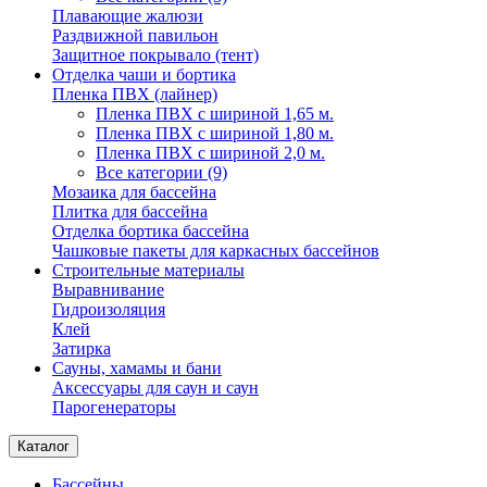
Плавающие жалюзи
Раздвижной павильон
Защитное покрывало (тент)
Отделка чаши и бортика
Пленка ПВХ (лайнер)
Пленка ПВХ с шириной 1,65 м.
Пленка ПВХ с шириной 1,80 м.
Пленка ПВХ с шириной 2,0 м.
Все категории (9)
Мозаика для бассейна
Плитка для бассейна
Отделка бортика бассейна
Чашковые пакеты для каркасных бассейнов
Строительные материалы
Выравнивание
Гидроизоляция
Клей
Затирка
Сауны, хамамы и бани
Аксессуары для саун и саун
Парогенераторы
Каталог
Бассейны