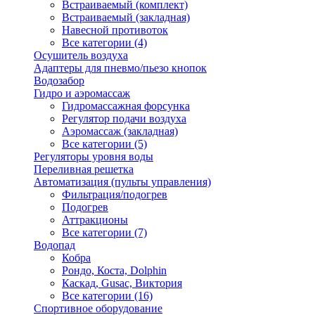
Встраиваемый (комплект)
Встраиваемый (закладная)
Навесной противоток
Все категории (4)
Осушитель воздуха
Адаптеры для пневмо/пьезо кнопок
Водозабор
Гидро и аэромассаж
Гидромассажная форсунка
Регулятор подачи воздуха
Аэромассаж (закладная)
Все категории (5)
Регуляторы уровня воды
Переливная решетка
Автоматизация (пульты управления)
Фильтрация/подогрев
Подогрев
Аттракционы
Все категории (7)
Водопад
Кобра
Рондо, Коста, Dolphin
Каскад, Gusac, Виктория
Все категории (16)
Спортивное оборудование