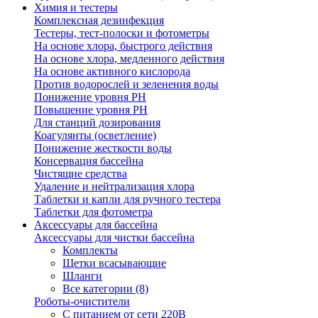
Химия и тестеры
Комплексная дезинфекция
Тестеры, тест-полоски и фотометры
На основе хлора, быстрого действия
На основе хлора, медленного действия
На основе активного кислорода
Против водорослей и зеленения воды
Понижение уровня РН
Повышение уровня РН
Для станций дозирования
Коагулянты (осветление)
Понижение жесткости воды
Консервация бассейна
Чистящие средства
Удаление и нейтрализация хлора
Таблетки и капли для ручного тестера
Таблетки для фотометра
Аксессуары для бассейна
Аксессуары для чистки бассейна
Комплекты
Щетки всасывающие
Шланги
Все категории (8)
Роботы-очистители
С питанием от сети 220В