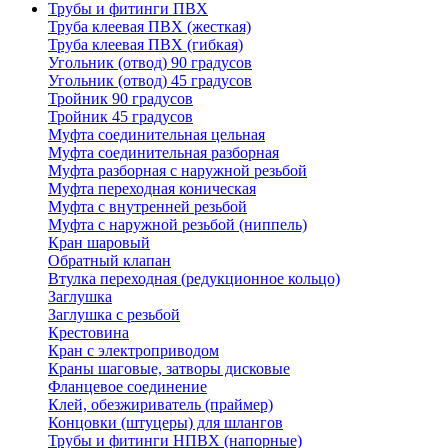
Трубы и фитинги ПВХ
Труба клеевая ПВХ (жесткая)
Труба клеевая ПВХ (гибкая)
Угольник (отвод) 90 градусов
Угольник (отвод) 45 градусов
Тройник 90 градусов
Тройник 45 градусов
Муфта соединительная цельная
Муфта соединительная разборная
Муфта разборная с наружной резьбой
Муфта переходная коническая
Муфта с внутренней резьбой
Муфта с наружной резьбой (ниппель)
Кран шаровый
Обратный клапан
Втулка переходная (редукционное кольцо)
Заглушка
Заглушка с резьбой
Крестовина
Кран с электроприводом
Краны шаговые, затворы дисковые
Фланцевое соединение
Клей, обезжириватель (праймер)
Концовки (штуцеры) для шлангов
Трубы и фитинги НПВХ (напорные)