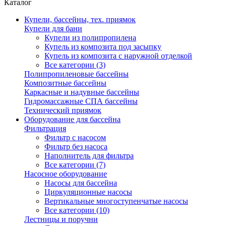
Каталог
Купели, бассейны, тех. приямок
Купели для бани
Купели из полипропилена
Купель из композита под засыпку
Купель из композита с наружной отделкой
Все категории (3)
Полипропиленовые бассейны
Композитные бассейны
Каркасные и надувные бассейны
Гидромассажные СПА бассейны
Технический приямок
Оборудование для бассейна
Фильтрация
Фильтр с насосом
Фильтр без насоса
Наполнитель для фильтра
Все категории (7)
Насосное оборудование
Насосы для бассейна
Циркуляционные насосы
Вертикальные многоступенчатые насосы
Все категории (10)
Лестницы и поручни