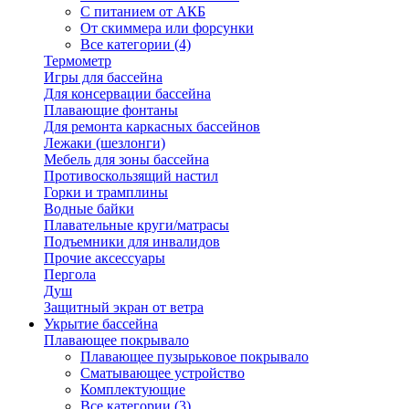
С питанием от АКБ
От скиммера или форсунки
Все категории (4)
Термометр
Игры для бассейна
Для консервации бассейна
Плавающие фонтаны
Для ремонта каркасных бассейнов
Лежаки (шезлонги)
Мебель для зоны бассейна
Противоскользящий настил
Горки и трамплины
Водные байки
Плавательные круги/матрасы
Подъемники для инвалидов
Прочие аксессуары
Пергола
Душ
Защитный экран от ветра
Укрытие бассейна
Плавающее покрывало
Плавающее пузырьковое покрывало
Сматывающее устройство
Комплектующие
Все категории (3)