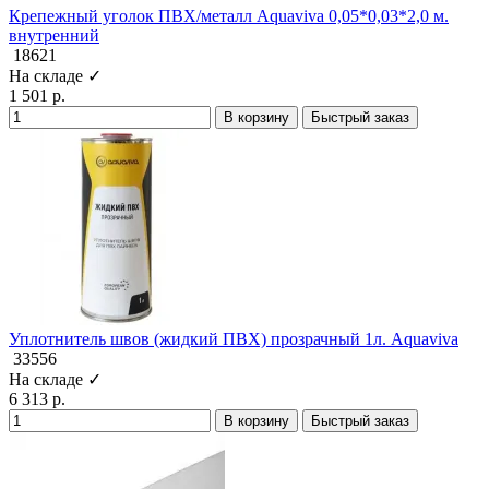
Крепежный уголок ПВХ/металл Aquaviva 0,05*0,03*2,0 м.
внутренний
18621
На складе ✓
1 501 р.
В корзину
Быстрый заказ
Уплотнитель швов (жидкий ПВХ) прозрачный 1л. Aquaviva
33556
На складе ✓
6 313 р.
В корзину
Быстрый заказ