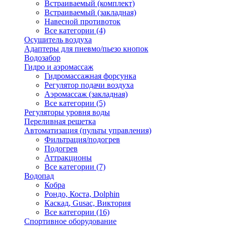
Встраиваемый (комплект)
Встраиваемый (закладная)
Навесной противоток
Все категории (4)
Осушитель воздуха
Адаптеры для пневмо/пьезо кнопок
Водозабор
Гидро и аэромассаж
Гидромассажная форсунка
Регулятор подачи воздуха
Аэромассаж (закладная)
Все категории (5)
Регуляторы уровня воды
Переливная решетка
Автоматизация (пульты управления)
Фильтрация/подогрев
Подогрев
Аттракционы
Все категории (7)
Водопад
Кобра
Рондо, Коста, Dolphin
Каскад, Gusac, Виктория
Все категории (16)
Спортивное оборудование