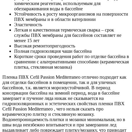
химическим реагентам, используемым для
обеззараживания воды в бассейне
Устойчивость к росту микроорганизмов на поверхности
ПВХ мембраны и в области ватерлинии
Эластичность
Легкая и качественная термическая сварка – срок
службы ПВХ мембраны для бассейнов составляет не
менее 15 лет
Высокая ремонтопригодность
Полная гидроизоляция чаши бассейна
Короткие сроки проведения работ по отделке бассейна в
сравнении с альтернативными способами (керамическая
плитка, стеклянная мозаика)
Пленка ПВХ Cefil Passion Mediterraneo отлично подходит как
для отделки бассейнов в помещении, так и для уличных
бассейнов, т.к. является морозоустойчивой. В период
консервации бассейна на зимний период, вода в бассейне
замерзает и пучение ляда никак не сказывается на
гидроизоляционных и эстетических свойствах пленки ПВХ
Cefil Passion Mediterraneo , чего нельзя сказать про
керамическую плитку и стеклянную мозаику.
Водонепроницаемость плитки и мозаики минимальная, но в
швы вода неизбежно впитывается и при замерзании лед
выдавливает либо повреждает плитку/мозаику, что приводит