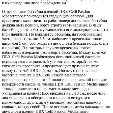
к их попаданию либо повреждениям.
Отделка чаши бассейна пленкой ПВХ Cefil Passion
Mediterraneo производится следующим образом. Для
проведения качественных работ поверхность чаши бассейна
должна быть ровной, борта строго вертикальные. В чашу
бассейна должны быть установлены все закладные элементы
(при наличии). По периметру бассейна, на горизонтально
части, на расстоянии 3-5 см. набивается крепежная полоса,
шириной 5 см., состоящая из двух слоем (нержавеющая сталь
и пластик). В некоторых случаях крепежная полоса
набивается в верхней части борта бассейна. Между пленкой
ПВХ Cefil Passion Mediterraneo бетонной чашей бассейна
используется специальный утеплитель, который так же
служит как прослойка и предотвращает прямой контакт
между пленкой ПВХ и бетоном. После утепления чаши
бассейна, пленка ПВХ Cefil Passion Mediterraneo
приваривается к крепежной полосе, а на остальной площади
поверхности бассейна пленка ПВХ Cefil Passion Mediterraneo
только прилегает и прижимается давлением воды.
Укладывается пленка ПВХ внахлест на 5-10 см., после чего
два слоя пленки обогреваются горячим воздухом и
прижимаются друг к другу валиком, тем самым надежно
сливаясь между собой. После остывания, места накладывания
двух слоем пленки ПВХ Cefil Passion Mediterraneo