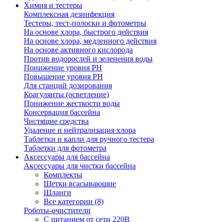
Химия и тестеры
Комплексная дезинфекция
Тестеры, тест-полоски и фотометры
На основе хлора, быстрого действия
На основе хлора, медленного действия
На основе активного кислорода
Против водорослей и зеленения воды
Понижение уровня РН
Повышение уровня РН
Для станций дозирования
Коагулянты (осветление)
Понижение жесткости воды
Консервация бассейна
Чистящие средства
Удаление и нейтрализация хлора
Таблетки и капли для ручного тестера
Таблетки для фотометра
Аксессуары для бассейна
Аксессуары для чистки бассейна
Комплекты
Щетки всасывающие
Шланги
Все категории (8)
Роботы-очистители
С питанием от сети 220В