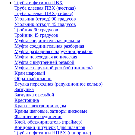
Трубы и фитинги ПВХ
Труба клеевая ПВХ (жесткая)
Труба клеевая ПВХ (гибкая)
Угольник (отвод) 90 градусов
Угольник (отвод) 45 градусов
Тройник 90 градусов
Тройник 45 градусов
Муфта соединительная цельная
Муфта соединительная разборная
Муфта разборная с наружной резьбой
Муфта переходная коническая
Муфта с внутренней резьбой
Муфта с наружной резьбой (ниппель)
Кран шаровый
Обратный клапан
Втулка переходная (редукционное кольцо)
Заглушка
Заглушка с резьбой
Крестовина
Кран с электроприводом
Краны шаговые, затворы дисковые
Фланцевое соединение
Клей, обезжириватель (праймер)
Концовки (штуцеры) для шлангов
Трубы и фитинги НПВХ (напорные)