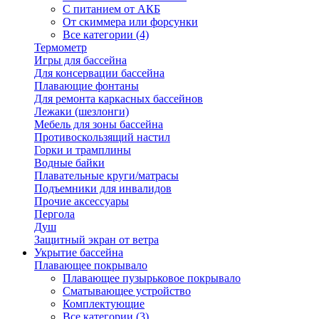
С питанием от АКБ
От скиммера или форсунки
Все категории (4)
Термометр
Игры для бассейна
Для консервации бассейна
Плавающие фонтаны
Для ремонта каркасных бассейнов
Лежаки (шезлонги)
Мебель для зоны бассейна
Противоскользящий настил
Горки и трамплины
Водные байки
Плавательные круги/матрасы
Подъемники для инвалидов
Прочие аксессуары
Пергола
Душ
Защитный экран от ветра
Укрытие бассейна
Плавающее покрывало
Плавающее пузырьковое покрывало
Сматывающее устройство
Комплектующие
Все категории (3)