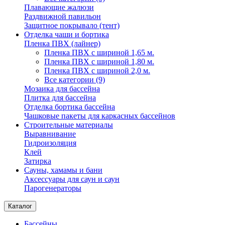
Плавающие жалюзи
Раздвижной павильон
Защитное покрывало (тент)
Отделка чаши и бортика
Пленка ПВХ (лайнер)
Пленка ПВХ с шириной 1,65 м.
Пленка ПВХ с шириной 1,80 м.
Пленка ПВХ с шириной 2,0 м.
Все категории (9)
Мозаика для бассейна
Плитка для бассейна
Отделка бортика бассейна
Чашковые пакеты для каркасных бассейнов
Строительные материалы
Выравнивание
Гидроизоляция
Клей
Затирка
Сауны, хамамы и бани
Аксессуары для саун и саун
Парогенераторы
Каталог
Бассейны