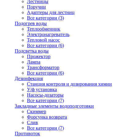
Лестницы
Поручни
Адаптеры для лестниц
Все категории (3)
Подогрев воды
Теплообменник
Электронагреватель
Тепловой насос
Все категории (6)
Подсветка воды
Прожектор
Лампа
Трансформатор
Все категории (6)
Дезинфекция
Станция контроля и дозирования химии
У/ф установка
Насосы-дозаторы
Все категории (7)
Закладные элементы водоподготовки
Скиммер
Форсунка возврата
Слив
Все категории (7)
Противоток