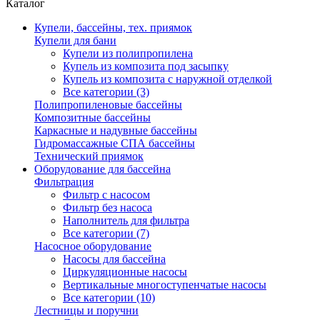
Каталог
Купели, бассейны, тех. приямок
Купели для бани
Купели из полипропилена
Купель из композита под засыпку
Купель из композита с наружной отделкой
Все категории (3)
Полипропиленовые бассейны
Композитные бассейны
Каркасные и надувные бассейны
Гидромассажные СПА бассейны
Технический приямок
Оборудование для бассейна
Фильтрация
Фильтр с насосом
Фильтр без насоса
Наполнитель для фильтра
Все категории (7)
Насосное оборудование
Насосы для бассейна
Циркуляционные насосы
Вертикальные многоступенчатые насосы
Все категории (10)
Лестницы и поручни