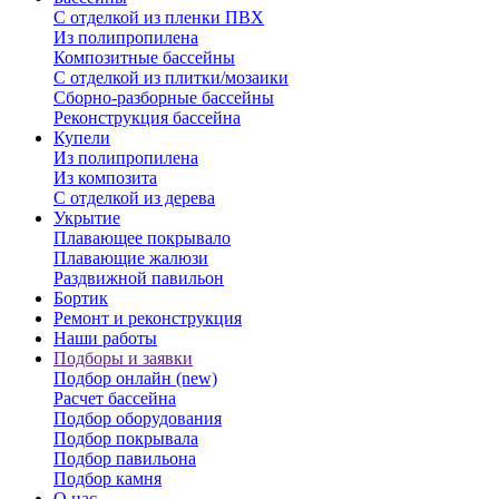
С отделкой из пленки ПВХ
Из полипропилена
Композитные бассейны
С отделкой из плитки/мозаики
Сборно-разборные бассейны
Реконструкция бассейна
Купели
Из полипропилена
Из композита
С отделкой из дерева
Укрытие
Плавающее покрывало
Плавающие жалюзи
Раздвижной павильон
Бортик
Ремонт и реконструкция
Наши работы
Подборы и заявки
Подбор онлайн (new)
Расчет бассейна
Подбор оборудования
Подбор покрывала
Подбор павильона
Подбор камня
О нас