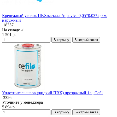
Крепежный уголок ПВХ/металл Aquaviva 0,05*0,03*2,0 м.
наружный
18357
На складе ✓
1 501 р.
В корзину
Быстрый заказ
Уплотнитель швов (жидкий ПВХ) прозрачный 1л., Cefil
3326
Уточните у менеджера
5 894 р.
В корзину
Быстрый заказ