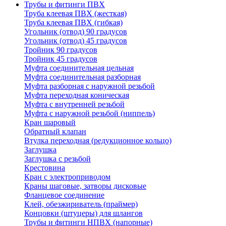
Трубы и фитинги ПВХ
Труба клеевая ПВХ (жесткая)
Труба клеевая ПВХ (гибкая)
Угольник (отвод) 90 градусов
Угольник (отвод) 45 градусов
Тройник 90 градусов
Тройник 45 градусов
Муфта соединительная цельная
Муфта соединительная разборная
Муфта разборная с наружной резьбой
Муфта переходная коническая
Муфта с внутренней резьбой
Муфта с наружной резьбой (ниппель)
Кран шаровый
Обратный клапан
Втулка переходная (редукционное кольцо)
Заглушка
Заглушка с резьбой
Крестовина
Кран с электроприводом
Краны шаговые, затворы дисковые
Фланцевое соединение
Клей, обезжириватель (праймер)
Концовки (штуцеры) для шлангов
Трубы и фитинги НПВХ (напорные)