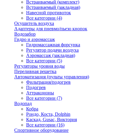
Встраиваемый (комплект)
Встраиваемый (закладная)
Навесной противоток
Все категории (4)
Осушитель воздуха
Адаптеры для пневмо/пьезо кнопок
Водозабор
Гидро и аэромассаж
Гидромассажная форсунка
Регулятор подачи воздуха
Аэромассаж (закладная)
Все категории (5)
Регуляторы уровня воды
Переливная решетка
Автоматизация (пульты управления)
Фильтрация/подогрев
Подогрев
Аттракционы
Все категории (7)
Водопад
Кобра
Рондо, Коста, Dolphin
Каскад, Gusac, Виктория
Все категории (16)
Спортивное оборудование