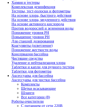
Химия и тестеры
Комплексная дезинфекция
Тестеры, тест-полоски и фотометры
На основе хлора, быстрого действия
На основе хлора, медленного действия
На основе активного кислорода
Против водорослей и зеленения воды
Понижение уровня РН
Повышение уровня РН
Для станций дозирования
Коагулянты (осветление)
Понижение жесткости воды
Консервация бассейна
Чистящие средства
Удаление и нейтрализация хлора
Таблетки и капли для ручного тестера
Таблетки для фотометра
Аксессуары для бассейна
Аксессуары для чистки бассейна
Комплекты
Щетки всасывающие
Шланги
Все категории (8)
Роботы-очистители
С питанием от сети 220В