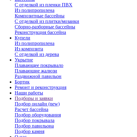
С отделкой из пленки ПВХ
Из полипропилена
Композитные бассейны
С отделкой из плитки/мозаики
Сборно-разборные бассейны
Реконструкция бассейна
Купели
Из полипропилена
Из композита
С отделкой из дерева
Укрытие
Плавающее покрывало
Плавающие жалюзи
Раздвижной павильон
Бортик
Ремонт и реконструкция
Наши работы
Подборы и заявки
Подбор онлайн (new)
Расчет бассейна
Подбор оборудования
Подбор покрывала
Подбор павильона
Подбор камня
О нас