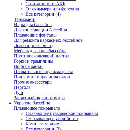
С питанием от АКБ
От скиммера или форсунки
Все категории (4)
Термометр
Игры для бассейна
Для консервации бассейна
Плавающие фонтаны
Для ремонта каркасных бассейнов
Лежаки (шезлонги)
Мебель для зоны бассейна
Противоскользящий настил
Горки и трамплины
Водные байки
Плавательные круги/матрасы
Подъемники для инвалидов
Прочие аксессуары
Пергола
Душ
Защитный экран от ветра
Укрытие бассейна
Плавающее покрывало
Плавающее пузырьковое покрывало
Сматывающее устройство
Комплектующие
Все категории (3)