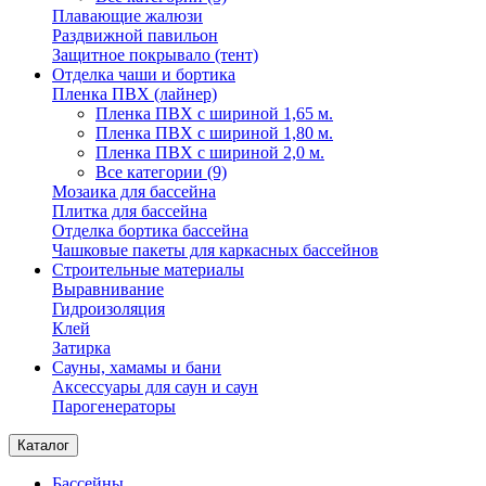
Плавающие жалюзи
Раздвижной павильон
Защитное покрывало (тент)
Отделка чаши и бортика
Пленка ПВХ (лайнер)
Пленка ПВХ с шириной 1,65 м.
Пленка ПВХ с шириной 1,80 м.
Пленка ПВХ с шириной 2,0 м.
Все категории (9)
Мозаика для бассейна
Плитка для бассейна
Отделка бортика бассейна
Чашковые пакеты для каркасных бассейнов
Строительные материалы
Выравнивание
Гидроизоляция
Клей
Затирка
Сауны, хамамы и бани
Аксессуары для саун и саун
Парогенераторы
Каталог
Бассейны