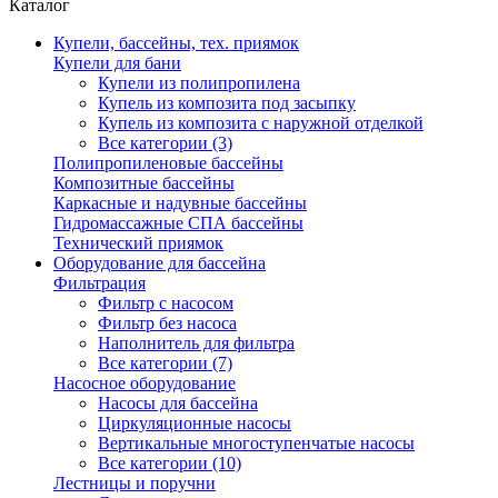
Каталог
Купели, бассейны, тех. приямок
Купели для бани
Купели из полипропилена
Купель из композита под засыпку
Купель из композита с наружной отделкой
Все категории (3)
Полипропиленовые бассейны
Композитные бассейны
Каркасные и надувные бассейны
Гидромассажные СПА бассейны
Технический приямок
Оборудование для бассейна
Фильтрация
Фильтр с насосом
Фильтр без насоса
Наполнитель для фильтра
Все категории (7)
Насосное оборудование
Насосы для бассейна
Циркуляционные насосы
Вертикальные многоступенчатые насосы
Все категории (10)
Лестницы и поручни