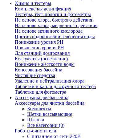
Химия и тестеры
Комплексная дезинфекция
Тестеры, тест-полоски и фотометры
На основе хлора, быстрого действия
На основе хлора, медленного действия
На основе активного кислорода
Против водорослей и зеленения воды
Понижение уровня РН
Повышение уровня РН
Для станций дозирования
Коагулянты (осветление)
Понижение жесткости воды
Консервация бассейна
Чистящие средства
Удаление и нейтрализация хлора
Таблетки и капли для ручного тестера
Таблетки для фотометра
Аксессуары для бассейна
Аксессуары для чистки бассейна
Комплекты
Щетки всасывающие
Шланги
Все категории (8)
Роботы-очистители
С питанием от сети 220В