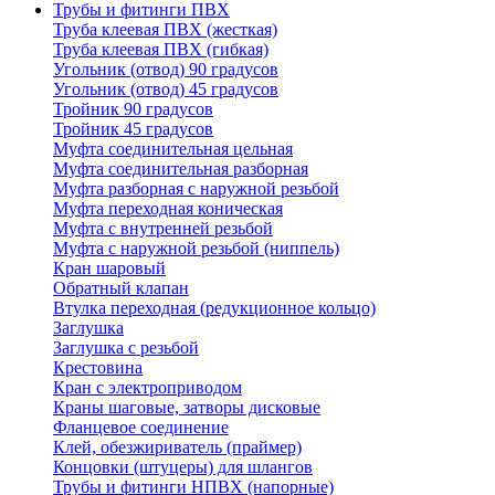
Трубы и фитинги ПВХ
Труба клеевая ПВХ (жесткая)
Труба клеевая ПВХ (гибкая)
Угольник (отвод) 90 градусов
Угольник (отвод) 45 градусов
Тройник 90 градусов
Тройник 45 градусов
Муфта соединительная цельная
Муфта соединительная разборная
Муфта разборная с наружной резьбой
Муфта переходная коническая
Муфта с внутренней резьбой
Муфта с наружной резьбой (ниппель)
Кран шаровый
Обратный клапан
Втулка переходная (редукционное кольцо)
Заглушка
Заглушка с резьбой
Крестовина
Кран с электроприводом
Краны шаговые, затворы дисковые
Фланцевое соединение
Клей, обезжириватель (праймер)
Концовки (штуцеры) для шлангов
Трубы и фитинги НПВХ (напорные)