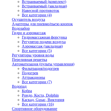
Встраиваемый (комплект)
Встраиваемый (закладная)
Навесной противоток
Все категории (4)
Осушитель воздуха
Адаптеры для пневмо/пьезо кнопок
Водозабор
Гидро и аэромассаж
Гидромассажная форсунка
Регулятор подачи воздуха
Аэромассаж (закладная)
Все категории (5)
Регуляторы уровня воды
Переливная решетка
Автоматизация (пульты управления)
Фильтрация/подогрев
Подогрев
Аттракционы
Все категории (7)
Водопад
Кобра
Рондо, Коста, Dolphin
Каскад, Gusac, Виктория
Все категории (16)
Спортивное оборудование