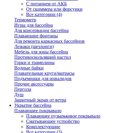
С питанием от АКБ
От скиммера или форсунки
Все категории (4)
Термометр
Игры для бассейна
Для консервации бассейна
Плавающие фонтаны
Для ремонта каркасных бассейнов
Лежаки (шезлонги)
Мебель для зоны бассейна
Противоскользящий настил
Горки и трамплины
Водные байки
Плавательные круги/матрасы
Подъемники для инвалидов
Прочие аксессуары
Пергола
Душ
Защитный экран от ветра
Укрытие бассейна
Плавающее покрывало
Плавающее пузырьковое покрывало
Сматывающее устройство
Комплектующие
Все категории (3)