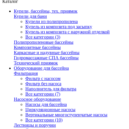
Каталог
Купели, бассейны, тех. приямок
Купели для бани
Купели из полипропилена
Купель из композита под засыпку
Купель из композита с наружной отделкой
Все категории (3)
Полипропиленовые бассейны
Композитные бассейны
Каркасные и надувные бассейны
Гидромассажные СПА бассейны
Технический приямок
Оборудование для бассейна
Фильтрация
Фильтр с насосом
Фильтр без насоса
Наполнитель для фильтра
Все категории (7)
Насосное оборудование
Насосы для бассейна
Циркуляционные насосы
Вертикальные многоступенчатые насосы
Все категории (10)
Лестницы и поручни