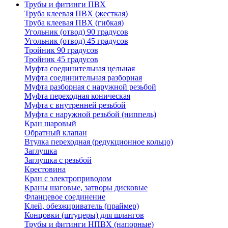
Трубы и фитинги ПВХ
Труба клеевая ПВХ (жесткая)
Труба клеевая ПВХ (гибкая)
Угольник (отвод) 90 градусов
Угольник (отвод) 45 градусов
Тройник 90 градусов
Тройник 45 градусов
Муфта соединительная цельная
Муфта соединительная разборная
Муфта разборная с наружной резьбой
Муфта переходная коническая
Муфта с внутренней резьбой
Муфта с наружной резьбой (ниппель)
Кран шаровый
Обратный клапан
Втулка переходная (редукционное кольцо)
Заглушка
Заглушка с резьбой
Крестовина
Кран с электроприводом
Краны шаговые, затворы дисковые
Фланцевое соединение
Клей, обезжириватель (праймер)
Концовки (штуцеры) для шлангов
Трубы и фитинги НПВХ (напорные)