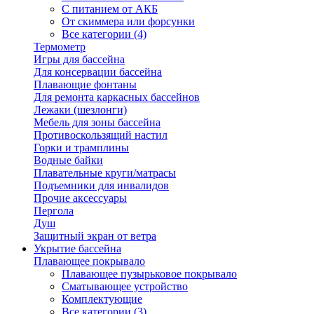
С питанием от АКБ
От скиммера или форсунки
Все категории (4)
Термометр
Игры для бассейна
Для консервации бассейна
Плавающие фонтаны
Для ремонта каркасных бассейнов
Лежаки (шезлонги)
Мебель для зоны бассейна
Противоскользящий настил
Горки и трамплины
Водные байки
Плавательные круги/матрасы
Подъемники для инвалидов
Прочие аксессуары
Пергола
Душ
Защитный экран от ветра
Укрытие бассейна
Плавающее покрывало
Плавающее пузырьковое покрывало
Сматывающее устройство
Комплектующие
Все категории (3)