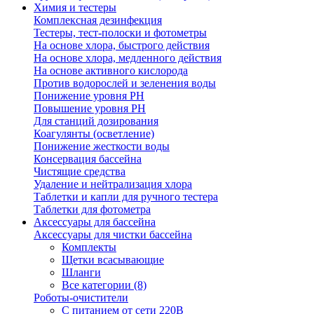
Химия и тестеры
Комплексная дезинфекция
Тестеры, тест-полоски и фотометры
На основе хлора, быстрого действия
На основе хлора, медленного действия
На основе активного кислорода
Против водорослей и зеленения воды
Понижение уровня РН
Повышение уровня РН
Для станций дозирования
Коагулянты (осветление)
Понижение жесткости воды
Консервация бассейна
Чистящие средства
Удаление и нейтрализация хлора
Таблетки и капли для ручного тестера
Таблетки для фотометра
Аксессуары для бассейна
Аксессуары для чистки бассейна
Комплекты
Щетки всасывающие
Шланги
Все категории (8)
Роботы-очистители
С питанием от сети 220В