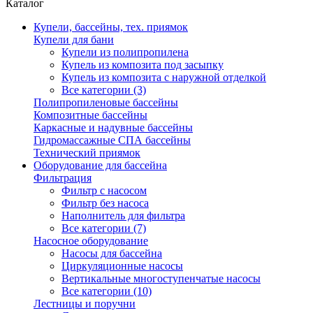
Каталог
Купели, бассейны, тех. приямок
Купели для бани
Купели из полипропилена
Купель из композита под засыпку
Купель из композита с наружной отделкой
Все категории (3)
Полипропиленовые бассейны
Композитные бассейны
Каркасные и надувные бассейны
Гидромассажные СПА бассейны
Технический приямок
Оборудование для бассейна
Фильтрация
Фильтр с насосом
Фильтр без насоса
Наполнитель для фильтра
Все категории (7)
Насосное оборудование
Насосы для бассейна
Циркуляционные насосы
Вертикальные многоступенчатые насосы
Все категории (10)
Лестницы и поручни