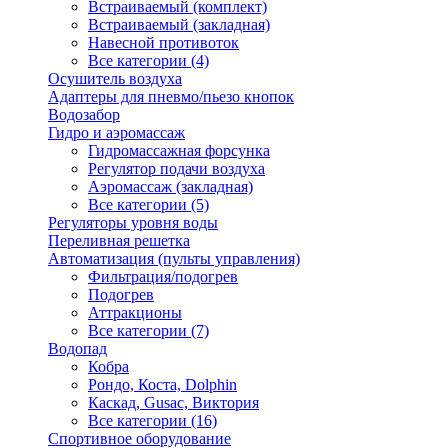
Встраиваемый (комплект)
Встраиваемый (закладная)
Навесной противоток
Все категории (4)
Осушитель воздуха
Адаптеры для пневмо/пьезо кнопок
Водозабор
Гидро и аэромассаж
Гидромассажная форсунка
Регулятор подачи воздуха
Аэромассаж (закладная)
Все категории (5)
Регуляторы уровня воды
Переливная решетка
Автоматизация (пульты управления)
Фильтрация/подогрев
Подогрев
Аттракционы
Все категории (7)
Водопад
Кобра
Рондо, Коста, Dolphin
Каскад, Gusac, Виктория
Все категории (16)
Спортивное оборудование