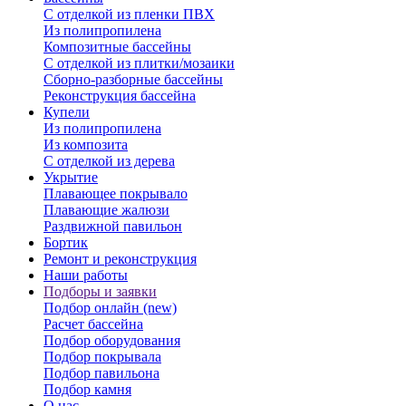
С отделкой из пленки ПВХ
Из полипропилена
Композитные бассейны
С отделкой из плитки/мозаики
Сборно-разборные бассейны
Реконструкция бассейна
Купели
Из полипропилена
Из композита
С отделкой из дерева
Укрытие
Плавающее покрывало
Плавающие жалюзи
Раздвижной павильон
Бортик
Ремонт и реконструкция
Наши работы
Подборы и заявки
Подбор онлайн (new)
Расчет бассейна
Подбор оборудования
Подбор покрывала
Подбор павильона
Подбор камня
О нас