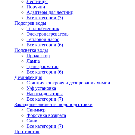
Лестницы
Поручни
Адаптеры для лестниц
Все категории (3)
Подогрев воды
Теплообменник
Электронагреватель
Тепловой насос
Все категории (6)
Подсветка воды
Прожектор
Лампа
Трансформатор
Все категории (6)
Дезинфекция
Станция контроля и дозирования химии
У/ф установка
Насосы-дозаторы
Все категории (7)
Закладные элементы водоподготовки
Скиммер
Форсунка возврата
Слив
Все категории (7)
Противоток