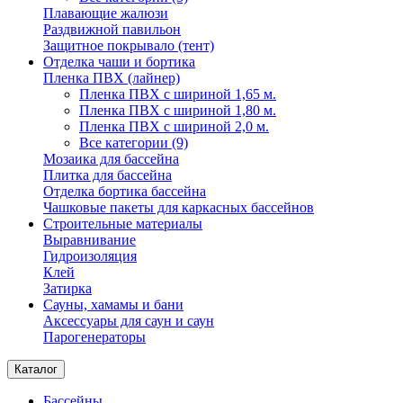
Плавающие жалюзи
Раздвижной павильон
Защитное покрывало (тент)
Отделка чаши и бортика
Пленка ПВХ (лайнер)
Пленка ПВХ с шириной 1,65 м.
Пленка ПВХ с шириной 1,80 м.
Пленка ПВХ с шириной 2,0 м.
Все категории (9)
Мозаика для бассейна
Плитка для бассейна
Отделка бортика бассейна
Чашковые пакеты для каркасных бассейнов
Строительные материалы
Выравнивание
Гидроизоляция
Клей
Затирка
Сауны, хамамы и бани
Аксессуары для саун и саун
Парогенераторы
Каталог
Бассейны