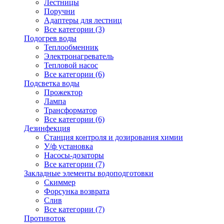
Лестницы
Поручни
Адаптеры для лестниц
Все категории (3)
Подогрев воды
Теплообменник
Электронагреватель
Тепловой насос
Все категории (6)
Подсветка воды
Прожектор
Лампа
Трансформатор
Все категории (6)
Дезинфекция
Станция контроля и дозирования химии
У/ф установка
Насосы-дозаторы
Все категории (7)
Закладные элементы водоподготовки
Скиммер
Форсунка возврата
Слив
Все категории (7)
Противоток