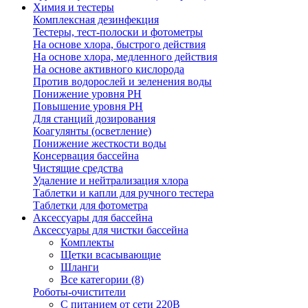
Химия и тестеры
Комплексная дезинфекция
Тестеры, тест-полоски и фотометры
На основе хлора, быстрого действия
На основе хлора, медленного действия
На основе активного кислорода
Против водорослей и зеленения воды
Понижение уровня РН
Повышение уровня РН
Для станций дозирования
Коагулянты (осветление)
Понижение жесткости воды
Консервация бассейна
Чистящие средства
Удаление и нейтрализация хлора
Таблетки и капли для ручного тестера
Таблетки для фотометра
Аксессуары для бассейна
Аксессуары для чистки бассейна
Комплекты
Щетки всасывающие
Шланги
Все категории (8)
Роботы-очистители
С питанием от сети 220В