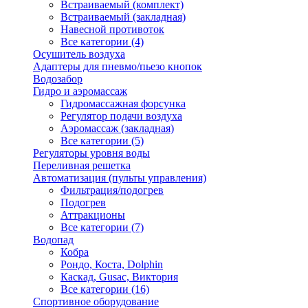
Встраиваемый (комплект)
Встраиваемый (закладная)
Навесной противоток
Все категории (4)
Осушитель воздуха
Адаптеры для пневмо/пьезо кнопок
Водозабор
Гидро и аэромассаж
Гидромассажная форсунка
Регулятор подачи воздуха
Аэромассаж (закладная)
Все категории (5)
Регуляторы уровня воды
Переливная решетка
Автоматизация (пульты управления)
Фильтрация/подогрев
Подогрев
Аттракционы
Все категории (7)
Водопад
Кобра
Рондо, Коста, Dolphin
Каскад, Gusac, Виктория
Все категории (16)
Спортивное оборудование