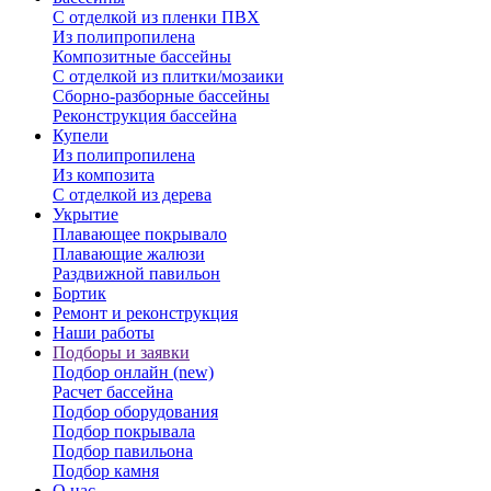
С отделкой из пленки ПВХ
Из полипропилена
Композитные бассейны
С отделкой из плитки/мозаики
Сборно-разборные бассейны
Реконструкция бассейна
Купели
Из полипропилена
Из композита
С отделкой из дерева
Укрытие
Плавающее покрывало
Плавающие жалюзи
Раздвижной павильон
Бортик
Ремонт и реконструкция
Наши работы
Подборы и заявки
Подбор онлайн (new)
Расчет бассейна
Подбор оборудования
Подбор покрывала
Подбор павильона
Подбор камня
О нас