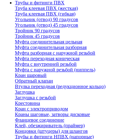
Трубы и фитинги ПВХ
Труба клеевая ПВХ (жесткая)
Труба клеевая ПВХ (гибкая)
Угольник (отвод) 90 градусов
Угольник (отвод) 45 градусов
Тройник 90 градусов
Тройник 45 градусов
Муфта соединительная цельная
Муфта соединительная разборная
Муфта разборная с наружной резьбой
Муфта переходная коническая
Муфта с внутренней резьбой
Муфта с наружной резьбой (ниппель)
Кран шаровый
Обратный клапан
Втулка переходная (редукционное кольцо)
Заглушка
Заглушка с резьбой
Крестовина
Кран с электроприводом
Краны шаговые, затворы дисковые
Фланцевое соединение
Клей, обезжириватель (праймер)
Концовки (штуцеры) для шлангов
Трубы и фитинги НПВХ (напорные)