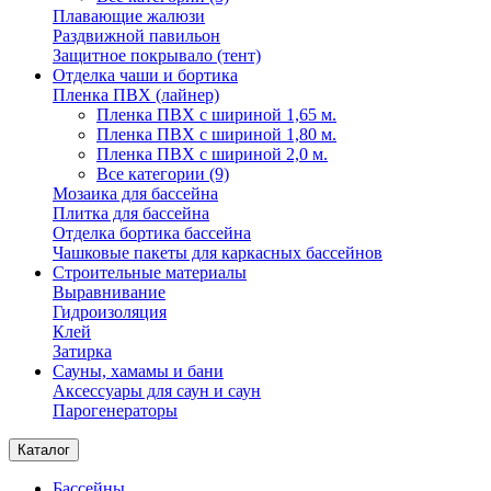
Плавающие жалюзи
Раздвижной павильон
Защитное покрывало (тент)
Отделка чаши и бортика
Пленка ПВХ (лайнер)
Пленка ПВХ с шириной 1,65 м.
Пленка ПВХ с шириной 1,80 м.
Пленка ПВХ с шириной 2,0 м.
Все категории (9)
Мозаика для бассейна
Плитка для бассейна
Отделка бортика бассейна
Чашковые пакеты для каркасных бассейнов
Строительные материалы
Выравнивание
Гидроизоляция
Клей
Затирка
Сауны, хамамы и бани
Аксессуары для саун и саун
Парогенераторы
Каталог
Бассейны