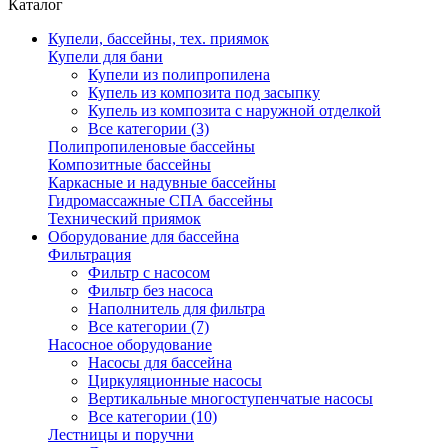
Каталог
Купели, бассейны, тех. приямок
Купели для бани
Купели из полипропилена
Купель из композита под засыпку
Купель из композита с наружной отделкой
Все категории (3)
Полипропиленовые бассейны
Композитные бассейны
Каркасные и надувные бассейны
Гидромассажные СПА бассейны
Технический приямок
Оборудование для бассейна
Фильтрация
Фильтр с насосом
Фильтр без насоса
Наполнитель для фильтра
Все категории (7)
Насосное оборудование
Насосы для бассейна
Циркуляционные насосы
Вертикальные многоступенчатые насосы
Все категории (10)
Лестницы и поручни