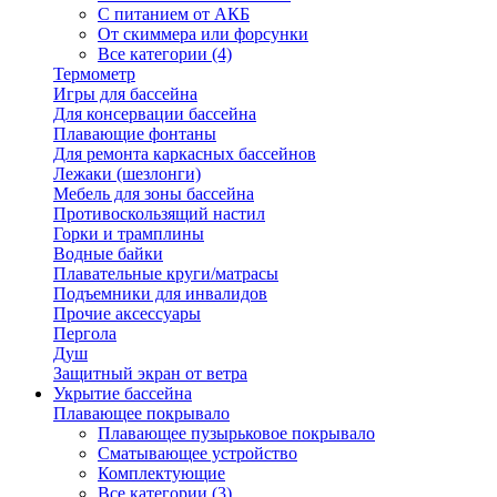
С питанием от АКБ
От скиммера или форсунки
Все категории (4)
Термометр
Игры для бассейна
Для консервации бассейна
Плавающие фонтаны
Для ремонта каркасных бассейнов
Лежаки (шезлонги)
Мебель для зоны бассейна
Противоскользящий настил
Горки и трамплины
Водные байки
Плавательные круги/матрасы
Подъемники для инвалидов
Прочие аксессуары
Пергола
Душ
Защитный экран от ветра
Укрытие бассейна
Плавающее покрывало
Плавающее пузырьковое покрывало
Сматывающее устройство
Комплектующие
Все категории (3)