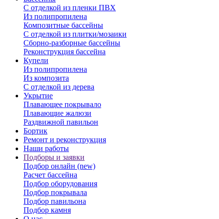
С отделкой из пленки ПВХ
Из полипропилена
Композитные бассейны
С отделкой из плитки/мозаики
Сборно-разборные бассейны
Реконструкция бассейна
Купели
Из полипропилена
Из композита
С отделкой из дерева
Укрытие
Плавающее покрывало
Плавающие жалюзи
Раздвижной павильон
Бортик
Ремонт и реконструкция
Наши работы
Подборы и заявки
Подбор онлайн (new)
Расчет бассейна
Подбор оборудования
Подбор покрывала
Подбор павильона
Подбор камня
О нас