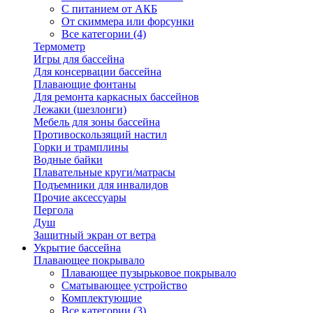
С питанием от АКБ
От скиммера или форсунки
Все категории (4)
Термометр
Игры для бассейна
Для консервации бассейна
Плавающие фонтаны
Для ремонта каркасных бассейнов
Лежаки (шезлонги)
Мебель для зоны бассейна
Противоскользящий настил
Горки и трамплины
Водные байки
Плавательные круги/матрасы
Подъемники для инвалидов
Прочие аксессуары
Пергола
Душ
Защитный экран от ветра
Укрытие бассейна
Плавающее покрывало
Плавающее пузырьковое покрывало
Сматывающее устройство
Комплектующие
Все категории (3)