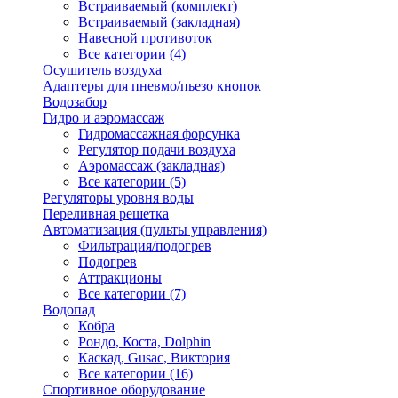
Встраиваемый (комплект)
Встраиваемый (закладная)
Навесной противоток
Все категории (4)
Осушитель воздуха
Адаптеры для пневмо/пьезо кнопок
Водозабор
Гидро и аэромассаж
Гидромассажная форсунка
Регулятор подачи воздуха
Аэромассаж (закладная)
Все категории (5)
Регуляторы уровня воды
Переливная решетка
Автоматизация (пульты управления)
Фильтрация/подогрев
Подогрев
Аттракционы
Все категории (7)
Водопад
Кобра
Рондо, Коста, Dolphin
Каскад, Gusac, Виктория
Все категории (16)
Спортивное оборудование