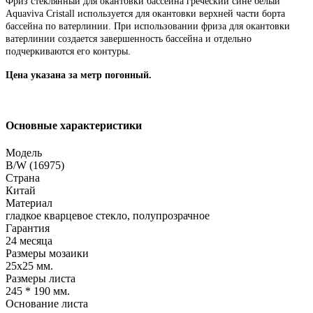
Фриз стеклянный для окантовки бассейна греческий сине белый
Aquaviva Cristall
используется для окантовки верхней части борта
бассейна по ватерлинии. При использовании фриза для окантовки
ватерлинии создается завершенность бассейна и отдельно
подчеркиваются его контуры.
Цена указана за метр погонный.
Основные характеристики
Модель
B/W (16975)
Страна
Китай
Материал
гладкое кварцевое стекло, полупрозрачное
Гарантия
24 месяца
Размеры мозаики
25х25 мм.
Размеры листа
245 * 190 мм.
Основание листа