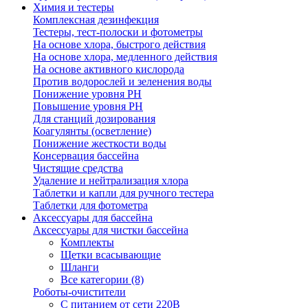
Химия и тестеры
Комплексная дезинфекция
Тестеры, тест-полоски и фотометры
На основе хлора, быстрого действия
На основе хлора, медленного действия
На основе активного кислорода
Против водорослей и зеленения воды
Понижение уровня РН
Повышение уровня РН
Для станций дозирования
Коагулянты (осветление)
Понижение жесткости воды
Консервация бассейна
Чистящие средства
Удаление и нейтрализация хлора
Таблетки и капли для ручного тестера
Таблетки для фотометра
Аксессуары для бассейна
Аксессуары для чистки бассейна
Комплекты
Щетки всасывающие
Шланги
Все категории (8)
Роботы-очистители
С питанием от сети 220В