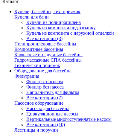
Каталог
Купели, бассейны, тех. приямок
Купели для бани
Купели из полипропилена
Купель из композита под засыпку
Купель из композита с наружной отделкой
Все категории (3)
Полипропиленовые бассейны
Композитные бассейны
Каркасные и надувные бассейны
Гидромассажные СПА бассейны
Технический приямок
Оборудование для бассейна
Фильтрация
Фильтр с насосом
Фильтр без насоса
Наполнитель для фильтра
Все категории (7)
Насосное оборудование
Насосы для бассейна
Циркуляционные насосы
Вертикальные многоступенчатые насосы
Все категории (10)
Лестницы и поручни