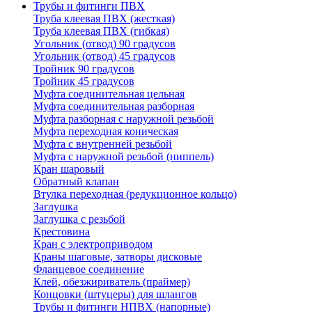
Трубы и фитинги ПВХ
Труба клеевая ПВХ (жесткая)
Труба клеевая ПВХ (гибкая)
Угольник (отвод) 90 градусов
Угольник (отвод) 45 градусов
Тройник 90 градусов
Тройник 45 градусов
Муфта соединительная цельная
Муфта соединительная разборная
Муфта разборная с наружной резьбой
Муфта переходная коническая
Муфта с внутренней резьбой
Муфта с наружной резьбой (ниппель)
Кран шаровый
Обратный клапан
Втулка переходная (редукционное кольцо)
Заглушка
Заглушка с резьбой
Крестовина
Кран с электроприводом
Краны шаговые, затворы дисковые
Фланцевое соединение
Клей, обезжириватель (праймер)
Концовки (штуцеры) для шлангов
Трубы и фитинги НПВХ (напорные)