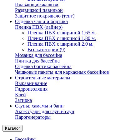
Плавающие жалюзи
Раздвижной павильон
Защитное покрывало (тент)
Отделка чаши и бортика
Пленка ПВХ (лайнер)
Пленка ПВХ с шириной 1,65 м.
Пленка ПВХ с шириной 1,80 м.
Пленка ПВХ с шириной 2,0 м.
Все категории (9)
Мозаика для бассейна
Плитка для бассейна
Отделка бортика бассейна
Чашковые пакеты для каркасных бассейнов
Строительные материалы
Выравнивание
Гидроизоляция
Клей
Затирка
Сауны, хамамы и бани
Аксессуары для саун и саун
Парогенераторы
Каталог
Бассейны