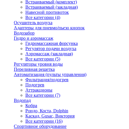
Встраиваемый (комплект)
Встраиваемый (закладная)
Навесной противоток
Все категории (4)
Осушитель воздуха
Адаптеры для пневмо/пьезо кнопок
Водозабор
Гидро и аэромассаж
Гидромассажная форсунка
Регулятор подачи воздуха
Аэромассаж (закладная)
Все категории (5)
Регуляторы уровня воды
Переливная решетка
Автоматизация (пульты управления)
Фильтрация/подогрев
Подогрев
Аттракционы
Все категории (7)
Водопад
Кобра
Рондо, Коста, Dolphin
Каскад, Gusac, Виктория
Все категории (16)
Спортивное оборудование