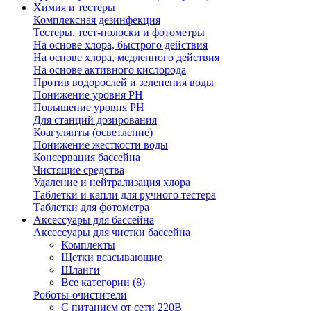
Химия и тестеры
Комплексная дезинфекция
Тестеры, тест-полоски и фотометры
На основе хлора, быстрого действия
На основе хлора, медленного действия
На основе активного кислорода
Против водорослей и зеленения воды
Понижение уровня РН
Повышение уровня РН
Для станций дозирования
Коагулянты (осветление)
Понижение жесткости воды
Консервация бассейна
Чистящие средства
Удаление и нейтрализация хлора
Таблетки и капли для ручного тестера
Таблетки для фотометра
Аксессуары для бассейна
Аксессуары для чистки бассейна
Комплекты
Щетки всасывающие
Шланги
Все категории (8)
Роботы-очистители
С питанием от сети 220В