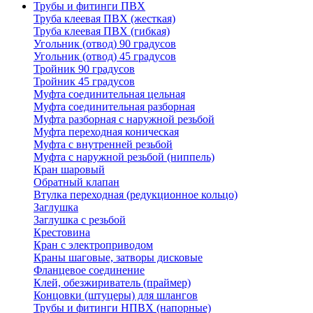
Трубы и фитинги ПВХ
Труба клеевая ПВХ (жесткая)
Труба клеевая ПВХ (гибкая)
Угольник (отвод) 90 градусов
Угольник (отвод) 45 градусов
Тройник 90 градусов
Тройник 45 градусов
Муфта соединительная цельная
Муфта соединительная разборная
Муфта разборная с наружной резьбой
Муфта переходная коническая
Муфта с внутренней резьбой
Муфта с наружной резьбой (ниппель)
Кран шаровый
Обратный клапан
Втулка переходная (редукционное кольцо)
Заглушка
Заглушка с резьбой
Крестовина
Кран с электроприводом
Краны шаговые, затворы дисковые
Фланцевое соединение
Клей, обезжириватель (праймер)
Концовки (штуцеры) для шлангов
Трубы и фитинги НПВХ (напорные)