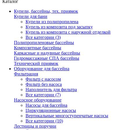
Каталог
Купели, бассейны, тех. приямок
Купели для бани
Купели из полипропилена
Купель из композита под засыпку
Купель из композита с наружной отделкой
Все категории (3)
Полипропиленовые бассейны
Композитные бассейны
Каркасные и надувные бассейны
Гидромассажные СПА бассейны
Технический приямок
Оборудование для бассейна
Фильтрация
Фильтр с насосом
Фильтр без насоса
Наполнитель для фильтра
Все категории (7)
Насосное оборудование
Насосы для бассейна
Циркуляционные насосы
Вертикальные многоступенчатые насосы
Все категории (10)
Лестницы и поручни