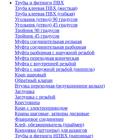
Трубы и фитинги ПВХ
Труба клеевая ПВХ (жесткая)
Труба клеевая ПВХ (гибкая)
Угольник (отвод) 90 градусов
Угольник (отвод) 45 градусов
Тройник 90 градусов
Тройник 45 градусов
Муфта соединительная цельная
Муфта соединительная разборная
Муфта разборная с наружной резьбой
Муфта переходная коническая
Муфта с внутренней резьбой
Муфта с наружной резьбой (ниппель)
Кран шаровый
Обратный клапан
Втулка переходная (редукционное кольцо)
Заглушка
Заглушка с резьбой
Крестовина
Кран с электроприводом
Краны шаговые, затворы дисковые
Фланцевое соединение
Клей, обезжириватель (праймер)
Концовки (штуцеры) для шлангов
Трубы и фитинги НПВХ (напорные)