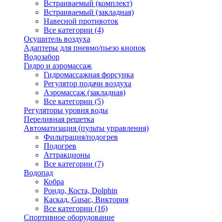
Встраиваемый (комплект)
Встраиваемый (закладная)
Навесной противоток
Все категории (4)
Осушитель воздуха
Адаптеры для пневмо/пьезо кнопок
Водозабор
Гидро и аэромассаж
Гидромассажная форсунка
Регулятор подачи воздуха
Аэромассаж (закладная)
Все категории (5)
Регуляторы уровня воды
Переливная решетка
Автоматизация (пульты управления)
Фильтрация/подогрев
Подогрев
Аттракционы
Все категории (7)
Водопад
Кобра
Рондо, Коста, Dolphin
Каскад, Gusac, Виктория
Все категории (16)
Спортивное оборудование