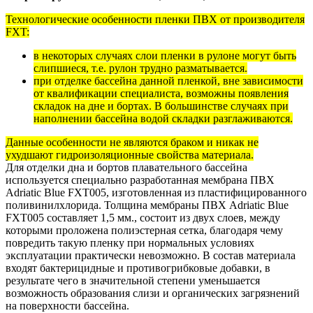
Технологические особенности пленки ПВХ от производителя
FXT:
в некоторых случаях слои пленки в рулоне могут быть
слипшиеся, т.е. рулон трудно разматывается.
при отделке бассейна данной пленкой, вне зависимости
от квалификации специалиста, возможны появления
складок на дне и бортах. В большинстве случаях при
наполнении бассейна водой складки разглаживаются.
Данные особенности не являются браком и никак не
ухудшают гидроизоляционные свойства материала.
Для отделки дна и бортов плавательного бассейна
используется специально разработанная мембрана ПВХ
Adriatic Blue FXT005, изготовленная из пластифицированного
поливинилхлорида. Толщина мембраны ПВХ Adriatic Blue
FXT005 составляет 1,5 мм., состоит из двух слоев, между
которыми проложена полиэстерная сетка, благодаря чему
повредить такую пленку при нормальных условиях
эксплуатации практически невозможно. В состав материала
входят бактерицидные и противогрибковые добавки, в
результате чего в значительной степени уменьшается
возможность образования слизи и органических загрязнений
на поверхности бассейна.