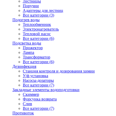
Лестницы
Поручни
Адаптеры для лестниц
Все категории (3)
Подогрев воды
Теплообменник
Электронагреватель
Тепловой насос
Все категории (6)
Подсветка воды
Прожектор
Лампа
Трансформатор
Все категории (6)
Дезинфекция
Станция контроля и дозирования химии
У/ф установка
Насосы-дозаторы
Все категории (7)
Закладные элементы водоподготовки
Скиммер
Форсунка возврата
Слив
Все категории (7)
Противоток