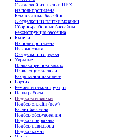
С отделкой из пленки ПВХ
Из полипропилена
Композитные бассейны
С отделкой из плитки/мозаики
Сборно-разборные бассейны
Реконструкция бассейна
Купели
Из полипропилена
Из композита
С отделкой из дерева
Укрытие
Плавающее покрывало
Плавающие жалюзи
Раздвижной павильон
Бортик
Ремонт и реконструкция
Наши работы
Подборы и заявки
Подбор онлайн (new)
Расчет бассейна
Подбор оборудования
Подбор покрывала
Подбор павильона
Подбор камня
О нас