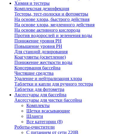
Химия и тестеры
Комплексная дезинфекция
Тестеры, тест-полоски и фотометры
На основе хлора, быстрого действия
На основе хлора, медленного действия
На основе активного кислорода
Против водорослей и зеленения воды
Понижение уровня РН
Повышение уровня РН
Для станций дозирования
Коагулянты (осветление)
Понижение жесткости воды
Консервация бассейна
Чистящие средства
Удаление и нейтрализация хлора
Таблетки и капли для ручного тестера
Таблетки для фотометра
Аксессуары для бассейна
Аксессуары для чистки бассейна
Комплекты
Щетки всасывающие
Шланги
Все категории (8)
Роботы-очистители
С питанием от сети 220В