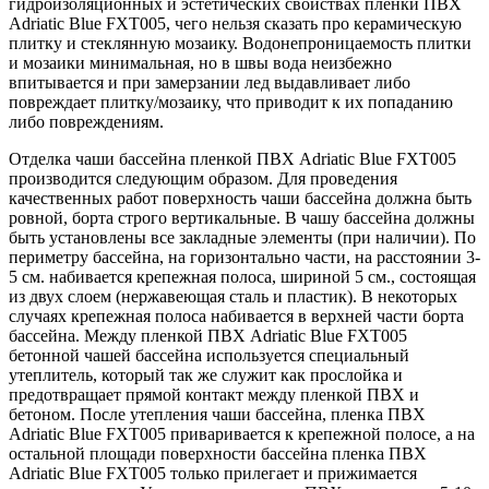
гидроизоляционных и эстетических свойствах пленки ПВХ
Adriatic Blue FXT005, чего нельзя сказать про керамическую
плитку и стеклянную мозаику. Водонепроницаемость плитки
и мозаики минимальная, но в швы вода неизбежно
впитывается и при замерзании лед выдавливает либо
повреждает плитку/мозаику, что приводит к их попаданию
либо повреждениям.
Отделка чаши бассейна пленкой ПВХ Adriatic Blue FXT005
производится следующим образом. Для проведения
качественных работ поверхность чаши бассейна должна быть
ровной, борта строго вертикальные. В чашу бассейна должны
быть установлены все закладные элементы (при наличии). По
периметру бассейна, на горизонтально части, на расстоянии 3-
5 см. набивается крепежная полоса, шириной 5 см., состоящая
из двух слоем (нержавеющая сталь и пластик). В некоторых
случаях крепежная полоса набивается в верхней части борта
бассейна. Между пленкой ПВХ Adriatic Blue FXT005
бетонной чашей бассейна используется специальный
утеплитель, который так же служит как прослойка и
предотвращает прямой контакт между пленкой ПВХ и
бетоном. После утепления чаши бассейна, пленка ПВХ
Adriatic Blue FXT005 приваривается к крепежной полосе, а на
остальной площади поверхности бассейна пленка ПВХ
Adriatic Blue FXT005 только прилегает и прижимается