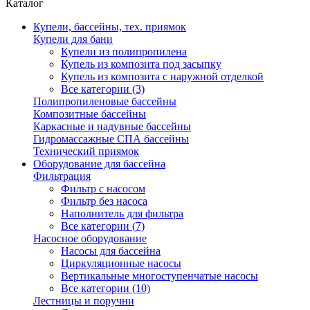
Каталог
Купели, бассейны, тех. приямок
Купели для бани
Купели из полипропилена
Купель из композита под засыпку
Купель из композита с наружной отделкой
Все категории (3)
Полипропиленовые бассейны
Композитные бассейны
Каркасные и надувные бассейны
Гидромассажные СПА бассейны
Технический приямок
Оборудование для бассейна
Фильтрация
Фильтр с насосом
Фильтр без насоса
Наполнитель для фильтра
Все категории (7)
Насосное оборудование
Насосы для бассейна
Циркуляционные насосы
Вертикальные многоступенчатые насосы
Все категории (10)
Лестницы и поручни