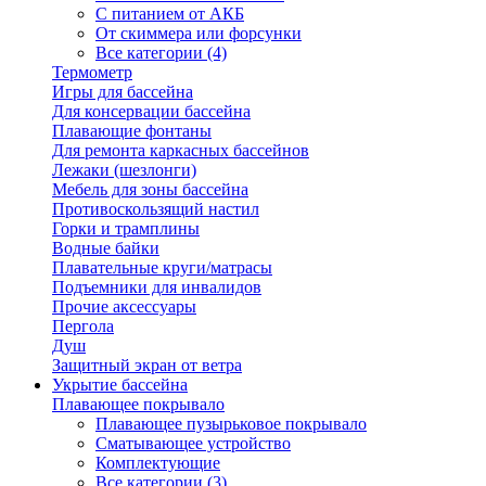
С питанием от АКБ
От скиммера или форсунки
Все категории (4)
Термометр
Игры для бассейна
Для консервации бассейна
Плавающие фонтаны
Для ремонта каркасных бассейнов
Лежаки (шезлонги)
Мебель для зоны бассейна
Противоскользящий настил
Горки и трамплины
Водные байки
Плавательные круги/матрасы
Подъемники для инвалидов
Прочие аксессуары
Пергола
Душ
Защитный экран от ветра
Укрытие бассейна
Плавающее покрывало
Плавающее пузырьковое покрывало
Сматывающее устройство
Комплектующие
Все категории (3)