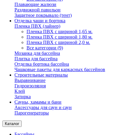
Плавающие жалюзи
Раздвижной павильон
Защитное покрывало (тент)
Отделка чаши и бортика
Пленка ПВХ (лайнер)
Пленка ПВХ с шириной 1,65 м.
Пленка ПВХ с шириной 1,80 м.
Пленка ПВХ с шириной 2,0 м.
Все категории (9)
Мозаика для бассейна
Плитка для бассейна
Отделка бортика бассейна
Чашковые пакеты для каркасных бассейнов
Строительные материалы
Выравнивание
Гидроизоляция
Клей
Затирка
Сауны, хамамы и бани
Аксессуары для саун и саун
Парогенераторы
Каталог
Бассейны