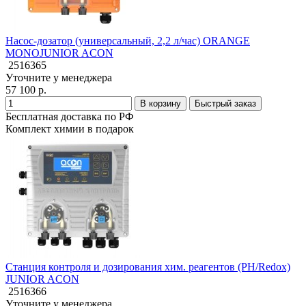
Насос-дозатор (универсальный, 2,2 л/час) ORANGE
MONOJUNIOR ACON
2516365
Уточните у менеджера
57 100 р.
В корзину
Быстрый заказ
Бесплатная доставка по РФ
Комплект химии в подарок
Станция контроля и дозирования хим. реагентов (PH/Redox)
JUNIOR ACON
2516366
Уточните у менеджера