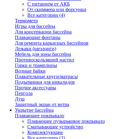
С питанием от АКБ
От скиммера или форсунки
Все категории (4)
Термометр
Игры для бассейна
Для консервации бассейна
Плавающие фонтаны
Для ремонта каркасных бассейнов
Лежаки (шезлонги)
Мебель для зоны бассейна
Противоскользящий настил
Горки и трамплины
Водные байки
Плавательные круги/матрасы
Подъемники для инвалидов
Прочие аксессуары
Пергола
Душ
Защитный экран от ветра
Укрытие бассейна
Плавающее покрывало
Плавающее пузырьковое покрывало
Сматывающее устройство
Комплектующие
Все категории (3)