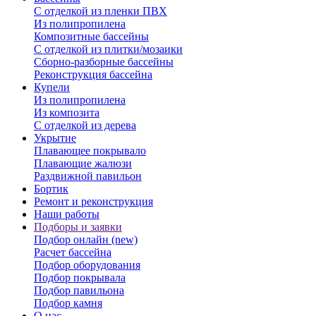
С отделкой из пленки ПВХ
Из полипропилена
Композитные бассейны
С отделкой из плитки/мозаики
Сборно-разборные бассейны
Реконструкция бассейна
Купели
Из полипропилена
Из композита
С отделкой из дерева
Укрытие
Плавающее покрывало
Плавающие жалюзи
Раздвижной павильон
Бортик
Ремонт и реконструкция
Наши работы
Подборы и заявки
Подбор онлайн (new)
Расчет бассейна
Подбор оборудования
Подбор покрывала
Подбор павильона
Подбор камня
О нас