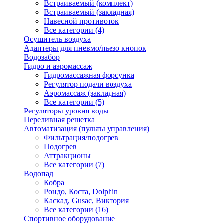
Встраиваемый (комплект)
Встраиваемый (закладная)
Навесной противоток
Все категории (4)
Осушитель воздуха
Адаптеры для пневмо/пьезо кнопок
Водозабор
Гидро и аэромассаж
Гидромассажная форсунка
Регулятор подачи воздуха
Аэромассаж (закладная)
Все категории (5)
Регуляторы уровня воды
Переливная решетка
Автоматизация (пульты управления)
Фильтрация/подогрев
Подогрев
Аттракционы
Все категории (7)
Водопад
Кобра
Рондо, Коста, Dolphin
Каскад, Gusac, Виктория
Все категории (16)
Спортивное оборудование