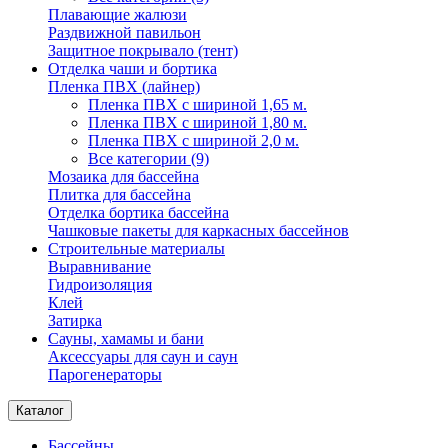
Плавающие жалюзи
Раздвижной павильон
Защитное покрывало (тент)
Отделка чаши и бортика
Пленка ПВХ (лайнер)
Пленка ПВХ с шириной 1,65 м.
Пленка ПВХ с шириной 1,80 м.
Пленка ПВХ с шириной 2,0 м.
Все категории (9)
Мозаика для бассейна
Плитка для бассейна
Отделка бортика бассейна
Чашковые пакеты для каркасных бассейнов
Строительные материалы
Выравнивание
Гидроизоляция
Клей
Затирка
Сауны, хамамы и бани
Аксессуары для саун и саун
Парогенераторы
Каталог
Бассейны