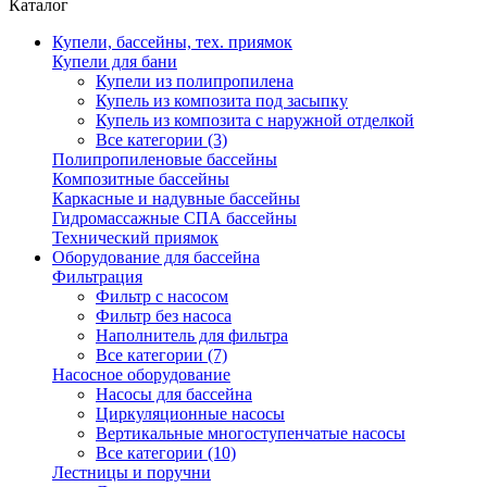
Каталог
Купели, бассейны, тех. приямок
Купели для бани
Купели из полипропилена
Купель из композита под засыпку
Купель из композита с наружной отделкой
Все категории (3)
Полипропиленовые бассейны
Композитные бассейны
Каркасные и надувные бассейны
Гидромассажные СПА бассейны
Технический приямок
Оборудование для бассейна
Фильтрация
Фильтр с насосом
Фильтр без насоса
Наполнитель для фильтра
Все категории (7)
Насосное оборудование
Насосы для бассейна
Циркуляционные насосы
Вертикальные многоступенчатые насосы
Все категории (10)
Лестницы и поручни