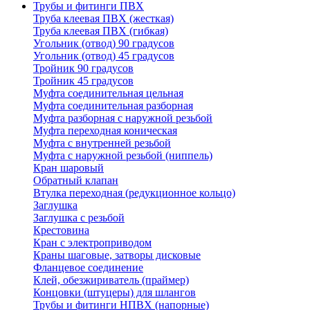
Трубы и фитинги ПВХ
Труба клеевая ПВХ (жесткая)
Труба клеевая ПВХ (гибкая)
Угольник (отвод) 90 градусов
Угольник (отвод) 45 градусов
Тройник 90 градусов
Тройник 45 градусов
Муфта соединительная цельная
Муфта соединительная разборная
Муфта разборная с наружной резьбой
Муфта переходная коническая
Муфта с внутренней резьбой
Муфта с наружной резьбой (ниппель)
Кран шаровый
Обратный клапан
Втулка переходная (редукционное кольцо)
Заглушка
Заглушка с резьбой
Крестовина
Кран с электроприводом
Краны шаговые, затворы дисковые
Фланцевое соединение
Клей, обезжириватель (праймер)
Концовки (штуцеры) для шлангов
Трубы и фитинги НПВХ (напорные)