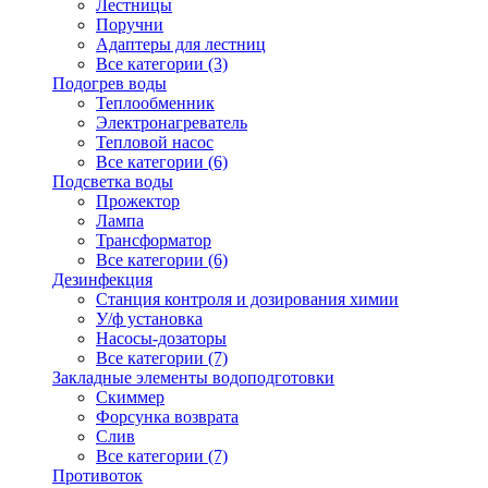
Лестницы
Поручни
Адаптеры для лестниц
Все категории (3)
Подогрев воды
Теплообменник
Электронагреватель
Тепловой насос
Все категории (6)
Подсветка воды
Прожектор
Лампа
Трансформатор
Все категории (6)
Дезинфекция
Станция контроля и дозирования химии
У/ф установка
Насосы-дозаторы
Все категории (7)
Закладные элементы водоподготовки
Скиммер
Форсунка возврата
Слив
Все категории (7)
Противоток