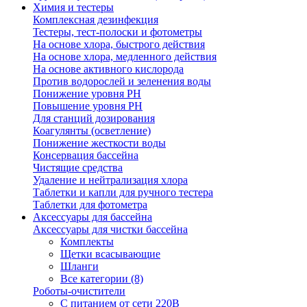
Химия и тестеры
Комплексная дезинфекция
Тестеры, тест-полоски и фотометры
На основе хлора, быстрого действия
На основе хлора, медленного действия
На основе активного кислорода
Против водорослей и зеленения воды
Понижение уровня РН
Повышение уровня РН
Для станций дозирования
Коагулянты (осветление)
Понижение жесткости воды
Консервация бассейна
Чистящие средства
Удаление и нейтрализация хлора
Таблетки и капли для ручного тестера
Таблетки для фотометра
Аксессуары для бассейна
Аксессуары для чистки бассейна
Комплекты
Щетки всасывающие
Шланги
Все категории (8)
Роботы-очистители
С питанием от сети 220В