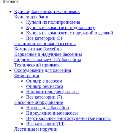
Каталог
Купели, бассейны, тех. приямок
Купели для бани
Купели из полипропилена
Купель из композита под засыпку
Купель из композита с наружной отделкой
Все категории (3)
Полипропиленовые бассейны
Композитные бассейны
Каркасные и надувные бассейны
Гидромассажные СПА бассейны
Технический приямок
Оборудование для бассейна
Фильтрация
Фильтр с насосом
Фильтр без насоса
Наполнитель для фильтра
Все категории (7)
Насосное оборудование
Насосы для бассейна
Циркуляционные насосы
Вертикальные многоступенчатые насосы
Все категории (10)
Лестницы и поручни