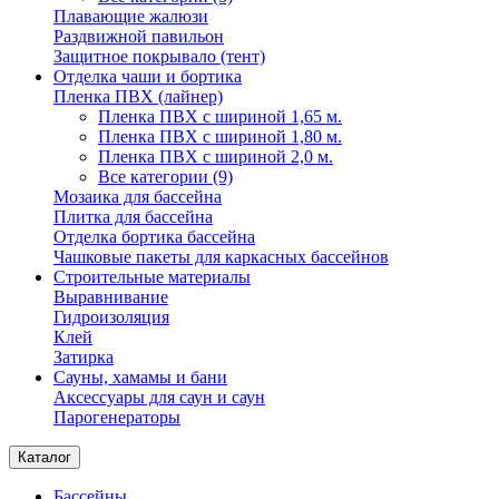
Плавающие жалюзи
Раздвижной павильон
Защитное покрывало (тент)
Отделка чаши и бортика
Пленка ПВХ (лайнер)
Пленка ПВХ с шириной 1,65 м.
Пленка ПВХ с шириной 1,80 м.
Пленка ПВХ с шириной 2,0 м.
Все категории (9)
Мозаика для бассейна
Плитка для бассейна
Отделка бортика бассейна
Чашковые пакеты для каркасных бассейнов
Строительные материалы
Выравнивание
Гидроизоляция
Клей
Затирка
Сауны, хамамы и бани
Аксессуары для саун и саун
Парогенераторы
Каталог
Бассейны