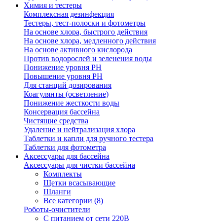
Химия и тестеры
Комплексная дезинфекция
Тестеры, тест-полоски и фотометры
На основе хлора, быстрого действия
На основе хлора, медленного действия
На основе активного кислорода
Против водорослей и зеленения воды
Понижение уровня РН
Повышение уровня РН
Для станций дозирования
Коагулянты (осветление)
Понижение жесткости воды
Консервация бассейна
Чистящие средства
Удаление и нейтрализация хлора
Таблетки и капли для ручного тестера
Таблетки для фотометра
Аксессуары для бассейна
Аксессуары для чистки бассейна
Комплекты
Щетки всасывающие
Шланги
Все категории (8)
Роботы-очистители
С питанием от сети 220В