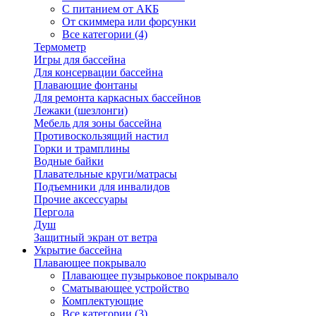
С питанием от АКБ
От скиммера или форсунки
Все категории (4)
Термометр
Игры для бассейна
Для консервации бассейна
Плавающие фонтаны
Для ремонта каркасных бассейнов
Лежаки (шезлонги)
Мебель для зоны бассейна
Противоскользящий настил
Горки и трамплины
Водные байки
Плавательные круги/матрасы
Подъемники для инвалидов
Прочие аксессуары
Пергола
Душ
Защитный экран от ветра
Укрытие бассейна
Плавающее покрывало
Плавающее пузырьковое покрывало
Сматывающее устройство
Комплектующие
Все категории (3)