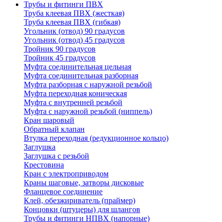
Трубы и фитинги ПВХ
Труба клеевая ПВХ (жесткая)
Труба клеевая ПВХ (гибкая)
Угольник (отвод) 90 градусов
Угольник (отвод) 45 градусов
Тройник 90 градусов
Тройник 45 градусов
Муфта соединительная цельная
Муфта соединительная разборная
Муфта разборная с наружной резьбой
Муфта переходная коническая
Муфта с внутренней резьбой
Муфта с наружной резьбой (ниппель)
Кран шаровый
Обратный клапан
Втулка переходная (редукционное кольцо)
Заглушка
Заглушка с резьбой
Крестовина
Кран с электроприводом
Краны шаговые, затворы дисковые
Фланцевое соединение
Клей, обезжириватель (праймер)
Концовки (штуцеры) для шлангов
Трубы и фитинги НПВХ (напорные)