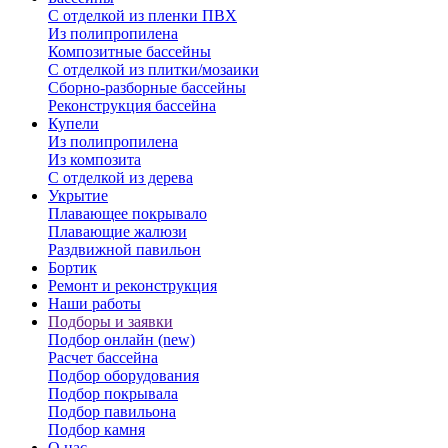
С отделкой из пленки ПВХ
Из полипропилена
Композитные бассейны
С отделкой из плитки/мозаики
Сборно-разборные бассейны
Реконструкция бассейна
Купели
Из полипропилена
Из композита
С отделкой из дерева
Укрытие
Плавающее покрывало
Плавающие жалюзи
Раздвижной павильон
Бортик
Ремонт и реконструкция
Наши работы
Подборы и заявки
Подбор онлайн (new)
Расчет бассейна
Подбор оборудования
Подбор покрывала
Подбор павильона
Подбор камня
О нас