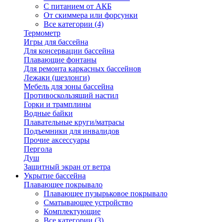
С питанием от АКБ
От скиммера или форсунки
Все категории (4)
Термометр
Игры для бассейна
Для консервации бассейна
Плавающие фонтаны
Для ремонта каркасных бассейнов
Лежаки (шезлонги)
Мебель для зоны бассейна
Противоскользящий настил
Горки и трамплины
Водные байки
Плавательные круги/матрасы
Подъемники для инвалидов
Прочие аксессуары
Пергола
Душ
Защитный экран от ветра
Укрытие бассейна
Плавающее покрывало
Плавающее пузырьковое покрывало
Сматывающее устройство
Комплектующие
Все категории (3)