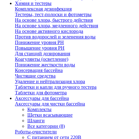
Химия и тестеры
Комплексная дезинфекция
Тестеры, тест-полоски и фотометры
На основе хлора, быстрого действия
На основе хлора, медленного действия
На основе активного кислорода
Против водорослей и зеленения воды
Понижение уровня РН
Повышение уровня РН
Для станций дозирования
Коагулянты (осветление)
Понижение жесткости воды
Консервация бассейна
Чистящие средства
Удаление и нейтрализация хлора
Таблетки и капли для ручного тестера
Таблетки для фотометра
Аксессуары для бассейна
Аксессуары для чистки бассейна
Комплекты
Щетки всасывающие
Шланги
Все категории (8)
Роботы-очистители
С питанием от сети 220В