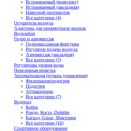
Встраиваемый (комплект)
Встраиваемый (закладная)
Навесной противоток
Все категории (4)
Осушитель воздуха
Адаптеры для пневмо/пьезо кнопок
Водозабор
Гидро и аэромассаж
Гидромассажная форсунка
Регулятор подачи воздуха
Аэромассаж (закладная)
Все категории (5)
Регуляторы уровня воды
Переливная решетка
Автоматизация (пульты управления)
Фильтрация/подогрев
Подогрев
Аттракционы
Все категории (7)
Водопад
Кобра
Рондо, Коста, Dolphin
Каскад, Gusac, Виктория
Все категории (16)
Спортивное оборудование