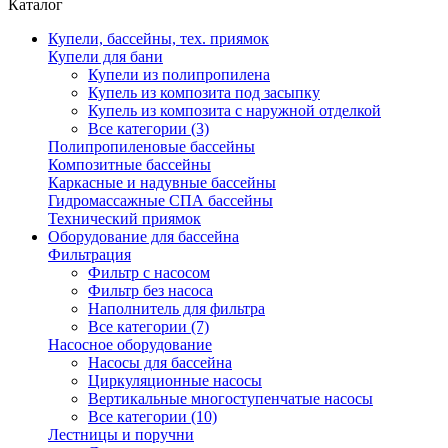
Каталог
Купели, бассейны, тех. приямок
Купели для бани
Купели из полипропилена
Купель из композита под засыпку
Купель из композита с наружной отделкой
Все категории (3)
Полипропиленовые бассейны
Композитные бассейны
Каркасные и надувные бассейны
Гидромассажные СПА бассейны
Технический приямок
Оборудование для бассейна
Фильтрация
Фильтр с насосом
Фильтр без насоса
Наполнитель для фильтра
Все категории (7)
Насосное оборудование
Насосы для бассейна
Циркуляционные насосы
Вертикальные многоступенчатые насосы
Все категории (10)
Лестницы и поручни