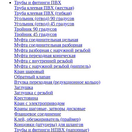
Трубы и фитинги ПВХ
Труба клеевая ПВХ (жесткая)
Труба клеевая ПВХ (гибкая)
Угольник (отвод) 90 градусов
Угольник (отвод) 45 градусов
Тройник 90 градусов
Тройник 45 градусов
Муфта соединительная цельная
Муфта соединительная разборная
Муфта разборная с наружной резьбой
Муфта переходная коническая
Муфта с внутренней резьбой
Муфта с наружной резьбой (ниппель)
Кран шаровый
Обратный клапан
Втулка переходная (редукционное кольцо)
Заглушка
Заглушка с резьбой
Крестовина
Кран с электроприводом
Краны шаговые, затворы дисковые
Фланцевое соединение
Клей, обезжириватель (праймер)
Концовки (штуцеры) для шлангов
Трубы и фитинги НПВХ (напорные)