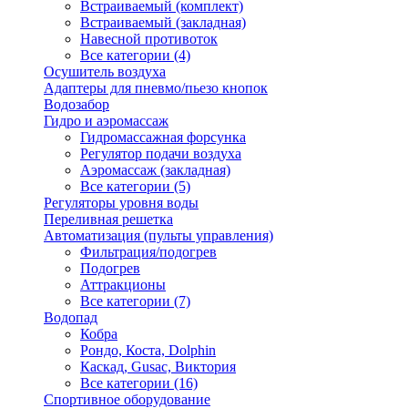
Встраиваемый (комплект)
Встраиваемый (закладная)
Навесной противоток
Все категории (4)
Осушитель воздуха
Адаптеры для пневмо/пьезо кнопок
Водозабор
Гидро и аэромассаж
Гидромассажная форсунка
Регулятор подачи воздуха
Аэромассаж (закладная)
Все категории (5)
Регуляторы уровня воды
Переливная решетка
Автоматизация (пульты управления)
Фильтрация/подогрев
Подогрев
Аттракционы
Все категории (7)
Водопад
Кобра
Рондо, Коста, Dolphin
Каскад, Gusac, Виктория
Все категории (16)
Спортивное оборудование