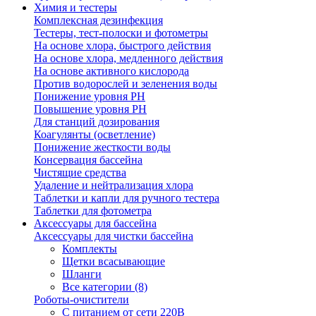
Химия и тестеры
Комплексная дезинфекция
Тестеры, тест-полоски и фотометры
На основе хлора, быстрого действия
На основе хлора, медленного действия
На основе активного кислорода
Против водорослей и зеленения воды
Понижение уровня РН
Повышение уровня РН
Для станций дозирования
Коагулянты (осветление)
Понижение жесткости воды
Консервация бассейна
Чистящие средства
Удаление и нейтрализация хлора
Таблетки и капли для ручного тестера
Таблетки для фотометра
Аксессуары для бассейна
Аксессуары для чистки бассейна
Комплекты
Щетки всасывающие
Шланги
Все категории (8)
Роботы-очистители
С питанием от сети 220В