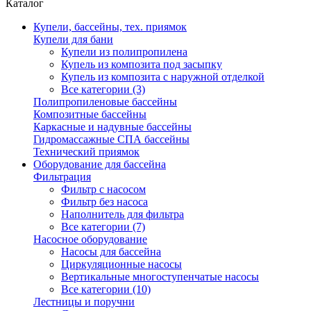
Каталог
Купели, бассейны, тех. приямок
Купели для бани
Купели из полипропилена
Купель из композита под засыпку
Купель из композита с наружной отделкой
Все категории (3)
Полипропиленовые бассейны
Композитные бассейны
Каркасные и надувные бассейны
Гидромассажные СПА бассейны
Технический приямок
Оборудование для бассейна
Фильтрация
Фильтр с насосом
Фильтр без насоса
Наполнитель для фильтра
Все категории (7)
Насосное оборудование
Насосы для бассейна
Циркуляционные насосы
Вертикальные многоступенчатые насосы
Все категории (10)
Лестницы и поручни