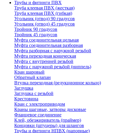
Трубы и фитинги ПВХ
Труба клеевая ПВХ (жесткая)
Труба клеевая ПВХ (гибкая)
Угольник (отвод) 90 градусов
Угольник (отвод) 45 градусов
Тройник 90 градусов
Тройник 45 градусов
Муфта соединительная цельная
Муфта соединительная разборная
Муфта разборная с наружной резьбой
Муфта переходная коническая
Муфта с внутренней резьбой
Муфта с наружной резьбой (ниппель)
Кран шаровый
Обратный клапан
Втулка переходная (редукционное кольцо)
Заглушка
Заглушка с резьбой
Крестовина
Кран с электроприводом
Краны шаговые, затворы дисковые
Фланцевое соединение
Клей, обезжириватель (праймер)
Концовки (штуцеры) для шлангов
Трубы и фитинги НПВХ (напорные)