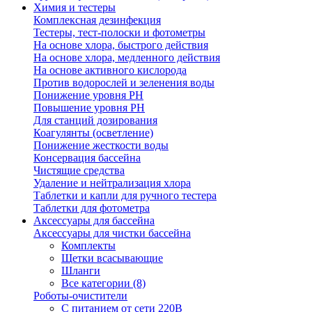
Химия и тестеры
Комплексная дезинфекция
Тестеры, тест-полоски и фотометры
На основе хлора, быстрого действия
На основе хлора, медленного действия
На основе активного кислорода
Против водорослей и зеленения воды
Понижение уровня РН
Повышение уровня РН
Для станций дозирования
Коагулянты (осветление)
Понижение жесткости воды
Консервация бассейна
Чистящие средства
Удаление и нейтрализация хлора
Таблетки и капли для ручного тестера
Таблетки для фотометра
Аксессуары для бассейна
Аксессуары для чистки бассейна
Комплекты
Щетки всасывающие
Шланги
Все категории (8)
Роботы-очистители
С питанием от сети 220В