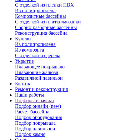
С отделкой из пленки ПВХ
Из полипропилена
Композитные бассейны
С отделкой из плитки/мозаики
Сборно-разборные бассейны
Реконструкция бассейна
Купели
Из полипропилена
Из композита
С отделкой из дерева
Укрытие
Плавающее покрывало
Плавающие жалюзи
Раздвижной павильон
Бортик
Ремонт и реконструкция
Наши работы
Подборы и заявки
Подбор онлайн (new)
Расчет бассейна
Подбор оборудования
Подбор покрывала
Подбор павильона
Подбор камня
О нас