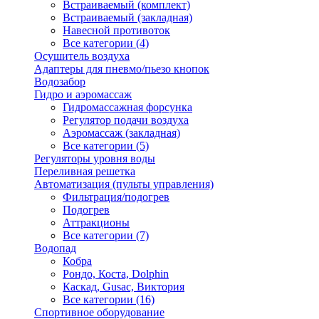
Встраиваемый (комплект)
Встраиваемый (закладная)
Навесной противоток
Все категории (4)
Осушитель воздуха
Адаптеры для пневмо/пьезо кнопок
Водозабор
Гидро и аэромассаж
Гидромассажная форсунка
Регулятор подачи воздуха
Аэромассаж (закладная)
Все категории (5)
Регуляторы уровня воды
Переливная решетка
Автоматизация (пульты управления)
Фильтрация/подогрев
Подогрев
Аттракционы
Все категории (7)
Водопад
Кобра
Рондо, Коста, Dolphin
Каскад, Gusac, Виктория
Все категории (16)
Спортивное оборудование