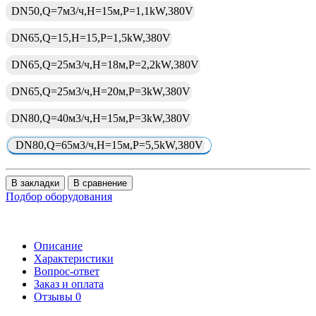
DN50,Q=7м3/ч,H=15м,P=1,1kW,380V
DN65,Q=15,H=15,P=1,5kW,380V
DN65,Q=25м3/ч,H=18м,P=2,2kW,380V
DN65,Q=25м3/ч,H=20м,P=3kW,380V
DN80,Q=40м3/ч,H=15м,P=3kW,380V
DN80,Q=65м3/ч,H=15м,P=5,5kW,380V
В закладки
В сравнение
Подбор оборудования
Описание
Характеристики
Вопрос-ответ
Заказ и оплата
Отзывы
0