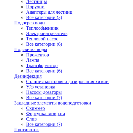
Лестницы
Поручни
Адаптеры для лестниц
Все категории (3)
Подогрев воды
Теплообменник
Электронагреватель
Тепловой насос
Все категории (6)
Подсветка воды
Прожектор
Лампа
Трансформатор
Все категории (6)
Дезинфекция
Станция контроля и дозирования химии
У/ф установка
Насосы-дозаторы
Все категории (7)
Закладные элементы водоподготовки
Скиммер
Форсунка возврата
Слив
Все категории (7)
Противоток