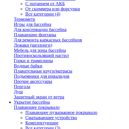
С питанием от АКБ
От скиммера или форсунки
Все категории (4)
Термометр
Игры для бассейна
Для консервации бассейна
Плавающие фонтаны
Для ремонта каркасных бассейнов
Лежаки (шезлонги)
Мебель для зоны бассейна
Противоскользящий настил
Горки и трамплины
Водные байки
Плавательные круги/матрасы
Подъемники для инвалидов
Прочие аксессуары
Пергола
Душ
Защитный экран от ветра
Укрытие бассейна
Плавающее покрывало
Плавающее пузырьковое покрывало
Сматывающее устройство
Комплектующие
Все категории (3)