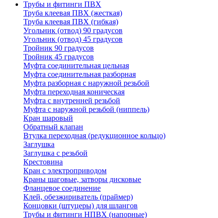
Трубы и фитинги ПВХ
Труба клеевая ПВХ (жесткая)
Труба клеевая ПВХ (гибкая)
Угольник (отвод) 90 градусов
Угольник (отвод) 45 градусов
Тройник 90 градусов
Тройник 45 градусов
Муфта соединительная цельная
Муфта соединительная разборная
Муфта разборная с наружной резьбой
Муфта переходная коническая
Муфта с внутренней резьбой
Муфта с наружной резьбой (ниппель)
Кран шаровый
Обратный клапан
Втулка переходная (редукционное кольцо)
Заглушка
Заглушка с резьбой
Крестовина
Кран с электроприводом
Краны шаговые, затворы дисковые
Фланцевое соединение
Клей, обезжириватель (праймер)
Концовки (штуцеры) для шлангов
Трубы и фитинги НПВХ (напорные)