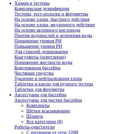
Химия и тестеры
Комплексная дезинфекция
Тестеры, тест-полоски и фотометры
На основе хлора, быстрого действия
На основе хлора, медленного действия
На основе активного кислорода
Против водорослей и зеленения воды
Понижение уровня РН
Повышение уровня РН
Для станций дозирования
Коагулянты (осветление)
Понижение жесткости воды
Консервация бассейна
Чистящие средства
Удаление и нейтрализация хлора
Таблетки и капли для ручного тестера
Таблетки для фотометра
Аксессуары для бассейна
Аксессуары для чистки бассейна
Комплекты
Щетки всасывающие
Шланги
Все категории (8)
Роботы-очистители
С питанием от сети 220В