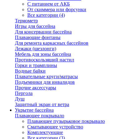
С питанием от АКБ
От скиммера или форсунки
Все категории (4)
Термометр
Игры для бассейна
Для консервации бассейна
Плавающие фонтаны
Для ремонта каркасных бассейнов
Лежаки (шезлонги)
Мебель для зоны бассейна
Противоскользящий настил
Горки и трамплины
Водные байки
Плавательные круги/матрасы
Подъемники для инвалидов
Прочие аксессуары
Пергола
Душ
Защитный экран от ветра
Укрытие бассейна
Плавающее покрывало
Плавающее пузырьковое покрывало
Сматывающее устройство
Комплектующие
Все категории (3)