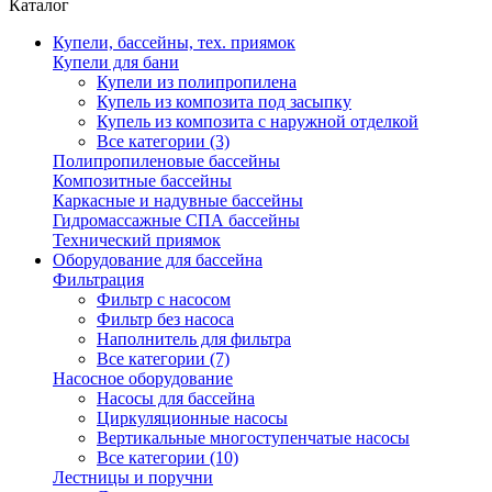
Каталог
Купели, бассейны, тех. приямок
Купели для бани
Купели из полипропилена
Купель из композита под засыпку
Купель из композита с наружной отделкой
Все категории (3)
Полипропиленовые бассейны
Композитные бассейны
Каркасные и надувные бассейны
Гидромассажные СПА бассейны
Технический приямок
Оборудование для бассейна
Фильтрация
Фильтр с насосом
Фильтр без насоса
Наполнитель для фильтра
Все категории (7)
Насосное оборудование
Насосы для бассейна
Циркуляционные насосы
Вертикальные многоступенчатые насосы
Все категории (10)
Лестницы и поручни