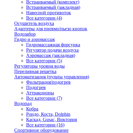
Встраиваемый (комплект)
Встраиваемый (закладная)
Навесной противоток
Все категории (4)
Осушитель воздуха
Адаптеры для пневмо/пьезо кнопок
Водозабор
Гидро и аэромассаж
Гидромассажная форсунка
Регулятор подачи воздуха
Аэромассаж (закладная)
Все категории (5)
Регуляторы уровня воды
Переливная решетка
Автоматизация (пульты управления)
Фильтрация/подогрев
Подогрев
Аттракционы
Все категории (7)
Водопад
Кобра
Рондо, Коста, Dolphin
Каскад, Gusac, Виктория
Все категории (16)
Спортивное оборудование