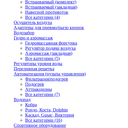
Встраиваемый (комплект)
Встраиваемый (закладная)
Навесной противоток
Все категории (4)
Осушитель воздуха
Адаптеры для пневмо/пьезо кнопок
Водозабор
Гидро и аэромассаж
Гидромассажная форсунка
Регулятор подачи воздуха
Аэромассаж (закладная)
Все категории (5)
Регуляторы уровня воды
Переливная решетка
Автоматизация (пульты управления)
Фильтрация/подогрев
Подогрев
Аттракционы
Все категории (7)
Водопад
Кобра
Рондо, Коста, Dolphin
Каскад, Gusac, Виктория
Все категории (16)
Спортивное оборудование