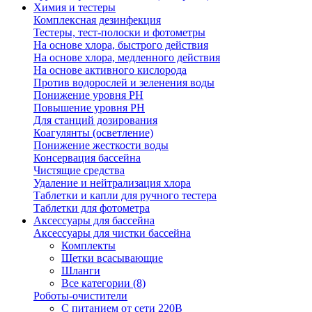
Химия и тестеры
Комплексная дезинфекция
Тестеры, тест-полоски и фотометры
На основе хлора, быстрого действия
На основе хлора, медленного действия
На основе активного кислорода
Против водорослей и зеленения воды
Понижение уровня РН
Повышение уровня РН
Для станций дозирования
Коагулянты (осветление)
Понижение жесткости воды
Консервация бассейна
Чистящие средства
Удаление и нейтрализация хлора
Таблетки и капли для ручного тестера
Таблетки для фотометра
Аксессуары для бассейна
Аксессуары для чистки бассейна
Комплекты
Щетки всасывающие
Шланги
Все категории (8)
Роботы-очистители
С питанием от сети 220В