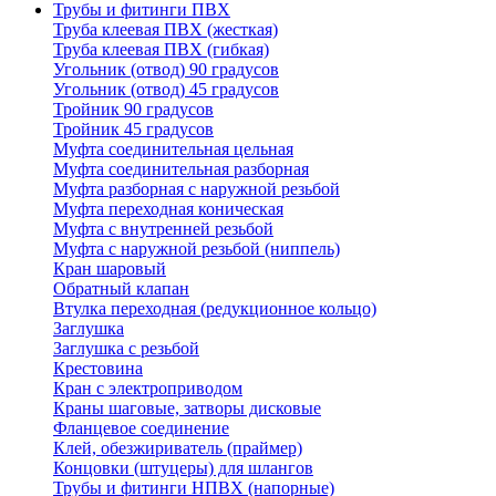
Трубы и фитинги ПВХ
Труба клеевая ПВХ (жесткая)
Труба клеевая ПВХ (гибкая)
Угольник (отвод) 90 градусов
Угольник (отвод) 45 градусов
Тройник 90 градусов
Тройник 45 градусов
Муфта соединительная цельная
Муфта соединительная разборная
Муфта разборная с наружной резьбой
Муфта переходная коническая
Муфта с внутренней резьбой
Муфта с наружной резьбой (ниппель)
Кран шаровый
Обратный клапан
Втулка переходная (редукционное кольцо)
Заглушка
Заглушка с резьбой
Крестовина
Кран с электроприводом
Краны шаговые, затворы дисковые
Фланцевое соединение
Клей, обезжириватель (праймер)
Концовки (штуцеры) для шлангов
Трубы и фитинги НПВХ (напорные)