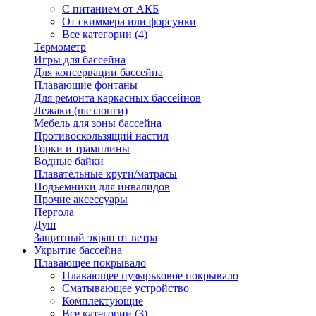
С питанием от АКБ
От скиммера или форсунки
Все категории (4)
Термометр
Игры для бассейна
Для консервации бассейна
Плавающие фонтаны
Для ремонта каркасных бассейнов
Лежаки (шезлонги)
Мебель для зоны бассейна
Противоскользящий настил
Горки и трамплины
Водные байки
Плавательные круги/матрасы
Подъемники для инвалидов
Прочие аксессуары
Пергола
Душ
Защитный экран от ветра
Укрытие бассейна
Плавающее покрывало
Плавающее пузырьковое покрывало
Сматывающее устройство
Комплектующие
Все категории (3)