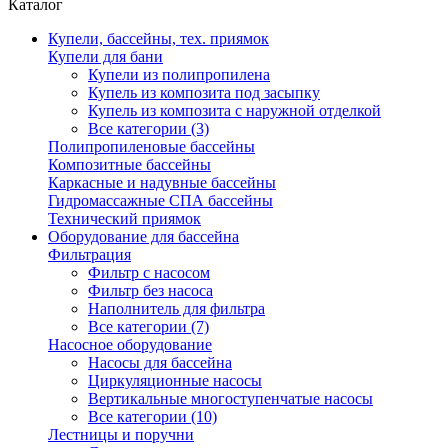
Каталог
Купели, бассейны, тех. приямок
Купели для бани
Купели из полипропилена
Купель из композита под засыпку
Купель из композита с наружной отделкой
Все категории (3)
Полипропиленовые бассейны
Композитные бассейны
Каркасные и надувные бассейны
Гидромассажные СПА бассейны
Технический приямок
Оборудование для бассейна
Фильтрация
Фильтр с насосом
Фильтр без насоса
Наполнитель для фильтра
Все категории (7)
Насосное оборудование
Насосы для бассейна
Циркуляционные насосы
Вертикальные многоступенчатые насосы
Все категории (10)
Лестницы и поручни