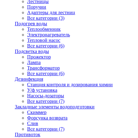
Лестницы
Поручни
Адаптеры для лестниц
Все категории (3)
Подогрев воды
Теплообменник
Электронагреватель
Тепловой насос
Все категории (6)
Подсветка воды
Прожектор
Лампа
Трансформатор
Все категории (6)
Дезинфекция
Станция контроля и дозирования химии
У/ф установка
Насосы-дозаторы
Все категории (7)
Закладные элементы водоподготовки
Скиммер
Форсунка возврата
Слив
Все категории (7)
Противоток