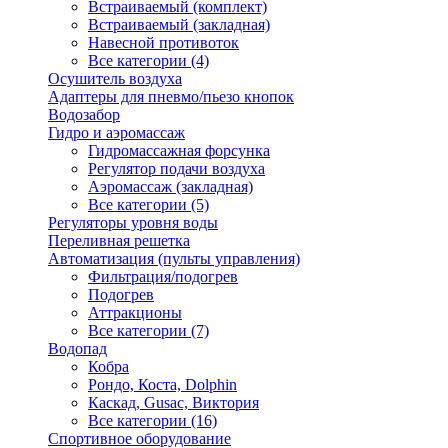
Встраиваемый (комплект)
Встраиваемый (закладная)
Навесной противоток
Все категории (4)
Осушитель воздуха
Адаптеры для пневмо/пьезо кнопок
Водозабор
Гидро и аэромассаж
Гидромассажная форсунка
Регулятор подачи воздуха
Аэромассаж (закладная)
Все категории (5)
Регуляторы уровня воды
Переливная решетка
Автоматизация (пульты управления)
Фильтрация/подогрев
Подогрев
Аттракционы
Все категории (7)
Водопад
Кобра
Рондо, Коста, Dolphin
Каскад, Gusac, Виктория
Все категории (16)
Спортивное оборудование