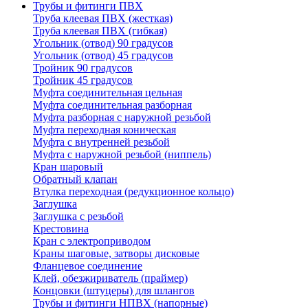
Трубы и фитинги ПВХ
Труба клеевая ПВХ (жесткая)
Труба клеевая ПВХ (гибкая)
Угольник (отвод) 90 градусов
Угольник (отвод) 45 градусов
Тройник 90 градусов
Тройник 45 градусов
Муфта соединительная цельная
Муфта соединительная разборная
Муфта разборная с наружной резьбой
Муфта переходная коническая
Муфта с внутренней резьбой
Муфта с наружной резьбой (ниппель)
Кран шаровый
Обратный клапан
Втулка переходная (редукционное кольцо)
Заглушка
Заглушка с резьбой
Крестовина
Кран с электроприводом
Краны шаговые, затворы дисковые
Фланцевое соединение
Клей, обезжириватель (праймер)
Концовки (штуцеры) для шлангов
Трубы и фитинги НПВХ (напорные)