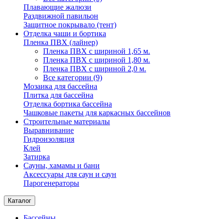
Плавающие жалюзи
Раздвижной павильон
Защитное покрывало (тент)
Отделка чаши и бортика
Пленка ПВХ (лайнер)
Пленка ПВХ с шириной 1,65 м.
Пленка ПВХ с шириной 1,80 м.
Пленка ПВХ с шириной 2,0 м.
Все категории (9)
Мозаика для бассейна
Плитка для бассейна
Отделка бортика бассейна
Чашковые пакеты для каркасных бассейнов
Строительные материалы
Выравнивание
Гидроизоляция
Клей
Затирка
Сауны, хамамы и бани
Аксессуары для саун и саун
Парогенераторы
Каталог
Бассейны