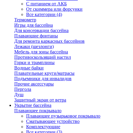
С питанием от АКБ
От скиммера или форсунки
Все категории (4)
Термометр
Игры для бассейна
Для консервации бассейна
Плавающие фонтаны
Для ремонта каркасных бассейнов
Лежаки (шезлонги)
Мебель для зоны бассейна
Противоскользящий настил
Горки и трамплины
Водные байки
Плавательные круги/матрасы
Подъемники для инвалидов
Прочие аксессуары
Пергола
Душ
Защитный экран от ветра
Укрытие бассейна
Плавающее покрывало
Плавающее пузырьковое покрывало
Сматывающее устройство
Комплектующие
Все категории (3)