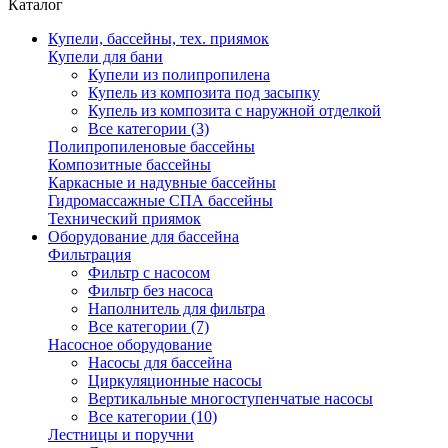
Каталог
Купели, бассейны, тех. приямок
Купели для бани
Купели из полипропилена
Купель из композита под засыпку
Купель из композита с наружной отделкой
Все категории (3)
Полипропиленовые бассейны
Композитные бассейны
Каркасные и надувные бассейны
Гидромассажные СПА бассейны
Технический приямок
Оборудование для бассейна
Фильтрация
Фильтр с насосом
Фильтр без насоса
Наполнитель для фильтра
Все категории (7)
Насосное оборудование
Насосы для бассейна
Циркуляционные насосы
Вертикальные многоступенчатые насосы
Все категории (10)
Лестницы и поручни