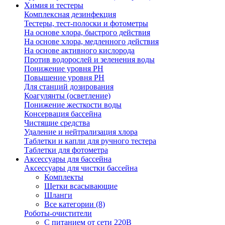
Химия и тестеры
Комплексная дезинфекция
Тестеры, тест-полоски и фотометры
На основе хлора, быстрого действия
На основе хлора, медленного действия
На основе активного кислорода
Против водорослей и зеленения воды
Понижение уровня РН
Повышение уровня РН
Для станций дозирования
Коагулянты (осветление)
Понижение жесткости воды
Консервация бассейна
Чистящие средства
Удаление и нейтрализация хлора
Таблетки и капли для ручного тестера
Таблетки для фотометра
Аксессуары для бассейна
Аксессуары для чистки бассейна
Комплекты
Щетки всасывающие
Шланги
Все категории (8)
Роботы-очистители
С питанием от сети 220В