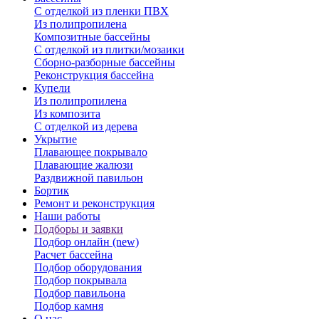
С отделкой из пленки ПВХ
Из полипропилена
Композитные бассейны
С отделкой из плитки/мозаики
Сборно-разборные бассейны
Реконструкция бассейна
Купели
Из полипропилена
Из композита
С отделкой из дерева
Укрытие
Плавающее покрывало
Плавающие жалюзи
Раздвижной павильон
Бортик
Ремонт и реконструкция
Наши работы
Подборы и заявки
Подбор онлайн (new)
Расчет бассейна
Подбор оборудования
Подбор покрывала
Подбор павильона
Подбор камня
О нас