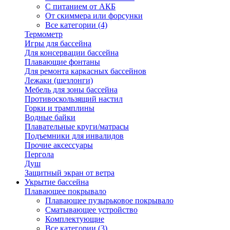
С питанием от АКБ
От скиммера или форсунки
Все категории (4)
Термометр
Игры для бассейна
Для консервации бассейна
Плавающие фонтаны
Для ремонта каркасных бассейнов
Лежаки (шезлонги)
Мебель для зоны бассейна
Противоскользящий настил
Горки и трамплины
Водные байки
Плавательные круги/матрасы
Подъемники для инвалидов
Прочие аксессуары
Пергола
Душ
Защитный экран от ветра
Укрытие бассейна
Плавающее покрывало
Плавающее пузырьковое покрывало
Сматывающее устройство
Комплектующие
Все категории (3)