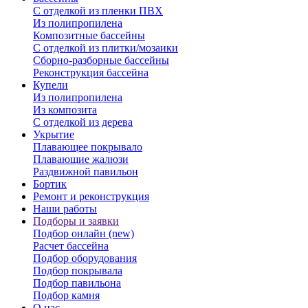
С отделкой из пленки ПВХ
Из полипропилена
Композитные бассейны
С отделкой из плитки/мозаики
Сборно-разборные бассейны
Реконструкция бассейна
Купели
Из полипропилена
Из композита
С отделкой из дерева
Укрытие
Плавающее покрывало
Плавающие жалюзи
Раздвижной павильон
Бортик
Ремонт и реконструкция
Наши работы
Подборы и заявки
Подбор онлайн (new)
Расчет бассейна
Подбор оборудования
Подбор покрывала
Подбор павильона
Подбор камня
О нас