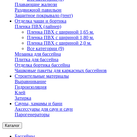
Плавающие жалюзи
Раздвижной павильон
Защитное покрывало (тент)
Отделка чаши и бортика
Пленка ПВХ (лайнер)
Пленка ПВХ с шириной 1,65 м.
Пленка ПВХ с шириной 1,80 м.
Пленка ПВХ с шириной 2,0 м.
Все категории (9)
Мозаика для бассейна
Плитка для бассейна
Отделка бортика бассейна
Чашковые пакеты для каркасных бассейнов
Строительные материалы
Выравнивание
Гидроизоляция
Клей
Затирка
Сауны, хамамы и бани
Аксессуары для саун и саун
Парогенераторы
Каталог
Бассейны