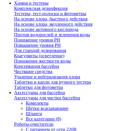
Химия и тестеры
Комплексная дезинфекция
Тестеры, тест-полоски и фотометры
На основе хлора, быстрого действия
На основе хлора, медленного действия
На основе активного кислорода
Против водорослей и зеленения воды
Понижение уровня РН
Повышение уровня РН
Для станций дозирования
Коагулянты (осветление)
Понижение жесткости воды
Консервация бассейна
Чистящие средства
Удаление и нейтрализация хлора
Таблетки и капли для ручного тестера
Таблетки для фотометра
Аксессуары для бассейна
Аксессуары для чистки бассейна
Комплекты
Щетки всасывающие
Шланги
Все категории (8)
Роботы-очистители
С питанием от сети 220В