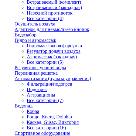
Встраиваемый (комплект)
Встраиваемый (закладная)
Навесной противоток
Все категории (4)
Осушитель воздуха
Адаптеры для пневмо/пьезо кнопок
Водозабор
Гидро и аэромассаж
Гидромассажная форсунка
Регулятор подачи воздуха
Аэромассаж (закладная)
Все категории (5)
Регуляторы уровня воды
Переливная решетка
Автоматизация (пульты управления)
Фильтрация/подогрев
Подогрев
Аттракционы
Все категории (7)
Водопад
Кобра
Рондо, Коста, Dolphin
Каскад, Gusac, Виктория
Все категории (16)
Спортивное оборудование