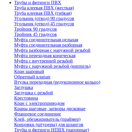
Трубы и фитинги ПВХ
Труба клеевая ПВХ (жесткая)
Труба клеевая ПВХ (гибкая)
Угольник (отвод) 90 градусов
Угольник (отвод) 45 градусов
Тройник 90 градусов
Тройник 45 градусов
Муфта соединительная цельная
Муфта соединительная разборная
Муфта разборная с наружной резьбой
Муфта переходная коническая
Муфта с внутренней резьбой
Муфта с наружной резьбой (ниппель)
Кран шаровый
Обратный клапан
Втулка переходная (редукционное кольцо)
Заглушка
Заглушка с резьбой
Крестовина
Кран с электроприводом
Краны шаговые, затворы дисковые
Фланцевое соединение
Клей, обезжириватель (праймер)
Концовки (штуцеры) для шлангов
Трубы и фитинги НПВХ (напорные)