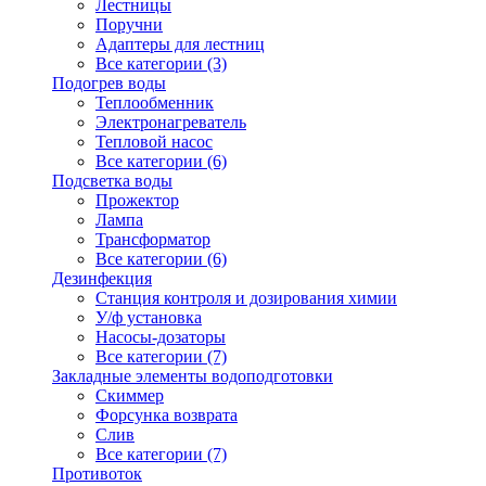
Лестницы
Поручни
Адаптеры для лестниц
Все категории (3)
Подогрев воды
Теплообменник
Электронагреватель
Тепловой насос
Все категории (6)
Подсветка воды
Прожектор
Лампа
Трансформатор
Все категории (6)
Дезинфекция
Станция контроля и дозирования химии
У/ф установка
Насосы-дозаторы
Все категории (7)
Закладные элементы водоподготовки
Скиммер
Форсунка возврата
Слив
Все категории (7)
Противоток