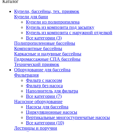
Каталог
Купели, бассейны, тех. приямок
Купели для бани
Купели из полипропилена
Купель из композита под засыпку
Купель из композита с наружной отделкой
Все категории (3)
Полипропиленовые бассейны
Композитные бассейны
Каркасные и надувные бассейны
Гидромассажные СПА бассейны
Технический приямок
Оборудование для бассейна
Фильтрация
Фильтр с насосом
Фильтр без насоса
Наполнитель для фильтра
Все категории (7)
Насосное оборудование
Насосы для бассейна
Циркуляционные насосы
Вертикальные многоступенчатые насосы
Все категории (10)
Лестницы и поручни