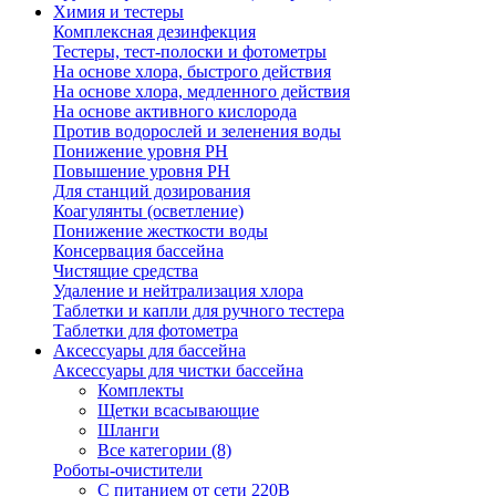
Химия и тестеры
Комплексная дезинфекция
Тестеры, тест-полоски и фотометры
На основе хлора, быстрого действия
На основе хлора, медленного действия
На основе активного кислорода
Против водорослей и зеленения воды
Понижение уровня РН
Повышение уровня РН
Для станций дозирования
Коагулянты (осветление)
Понижение жесткости воды
Консервация бассейна
Чистящие средства
Удаление и нейтрализация хлора
Таблетки и капли для ручного тестера
Таблетки для фотометра
Аксессуары для бассейна
Аксессуары для чистки бассейна
Комплекты
Щетки всасывающие
Шланги
Все категории (8)
Роботы-очистители
С питанием от сети 220В