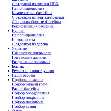
С отделкой из пленки ПВХ
Из полипропилена
Композитные бассейны
С отделкой из плитки/мозаики
Сборно-разборные бассейны
Реконструкция бассейна
Купели
Из полипропилена
Из композита
С отделкой из дерева
Укрытие
Плавающее покрывало
Плавающие жалюзи
Раздвижной павильон
Бортик
Ремонт и реконструкция
Наши работы
Подборы и заявки
Подбор онлайн (new)
Расчет бассейна
Подбор оборудования
Подбор покрывала
Подбор павильона
Подбор камня
О нас