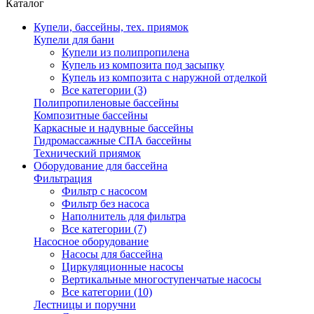
Каталог
Купели, бассейны, тех. приямок
Купели для бани
Купели из полипропилена
Купель из композита под засыпку
Купель из композита с наружной отделкой
Все категории (3)
Полипропиленовые бассейны
Композитные бассейны
Каркасные и надувные бассейны
Гидромассажные СПА бассейны
Технический приямок
Оборудование для бассейна
Фильтрация
Фильтр с насосом
Фильтр без насоса
Наполнитель для фильтра
Все категории (7)
Насосное оборудование
Насосы для бассейна
Циркуляционные насосы
Вертикальные многоступенчатые насосы
Все категории (10)
Лестницы и поручни