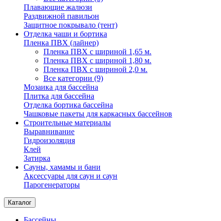
Плавающие жалюзи
Раздвижной павильон
Защитное покрывало (тент)
Отделка чаши и бортика
Пленка ПВХ (лайнер)
Пленка ПВХ с шириной 1,65 м.
Пленка ПВХ с шириной 1,80 м.
Пленка ПВХ с шириной 2,0 м.
Все категории (9)
Мозаика для бассейна
Плитка для бассейна
Отделка бортика бассейна
Чашковые пакеты для каркасных бассейнов
Строительные материалы
Выравнивание
Гидроизоляция
Клей
Затирка
Сауны, хамамы и бани
Аксессуары для саун и саун
Парогенераторы
Каталог
Бассейны