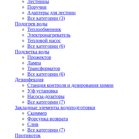
Лестницы
Поручни
Адаптеры для лестниц
Все категории (3)
Подогрев воды
Теплообменник
Электронагреватель
Тепловой насос
Все категории (6)
Подсветка воды
Прожектор
Лампа
Трансформатор
Все категории (6)
Дезинфекция
Станция контроля и дозирования химии
У/ф установка
Насосы-дозаторы
Все категории (7)
Закладные элементы водоподготовки
Скиммер
Форсунка возврата
Слив
Все категории (7)
Противоток