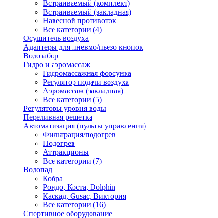
Встраиваемый (комплект)
Встраиваемый (закладная)
Навесной противоток
Все категории (4)
Осушитель воздуха
Адаптеры для пневмо/пьезо кнопок
Водозабор
Гидро и аэромассаж
Гидромассажная форсунка
Регулятор подачи воздуха
Аэромассаж (закладная)
Все категории (5)
Регуляторы уровня воды
Переливная решетка
Автоматизация (пульты управления)
Фильтрация/подогрев
Подогрев
Аттракционы
Все категории (7)
Водопад
Кобра
Рондо, Коста, Dolphin
Каскад, Gusac, Виктория
Все категории (16)
Спортивное оборудование