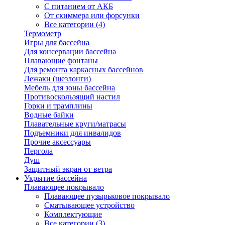
С питанием от АКБ
От скиммера или форсунки
Все категории (4)
Термометр
Игры для бассейна
Для консервации бассейна
Плавающие фонтаны
Для ремонта каркасных бассейнов
Лежаки (шезлонги)
Мебель для зоны бассейна
Противоскользящий настил
Горки и трамплины
Водные байки
Плавательные круги/матрасы
Подъемники для инвалидов
Прочие аксессуары
Пергола
Душ
Защитный экран от ветра
Укрытие бассейна
Плавающее покрывало
Плавающее пузырьковое покрывало
Сматывающее устройство
Комплектующие
Все категории (3)