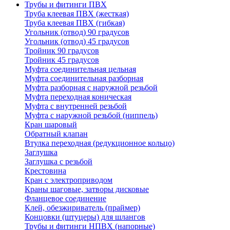
Трубы и фитинги ПВХ
Труба клеевая ПВХ (жесткая)
Труба клеевая ПВХ (гибкая)
Угольник (отвод) 90 градусов
Угольник (отвод) 45 градусов
Тройник 90 градусов
Тройник 45 градусов
Муфта соединительная цельная
Муфта соединительная разборная
Муфта разборная с наружной резьбой
Муфта переходная коническая
Муфта с внутренней резьбой
Муфта с наружной резьбой (ниппель)
Кран шаровый
Обратный клапан
Втулка переходная (редукционное кольцо)
Заглушка
Заглушка с резьбой
Крестовина
Кран с электроприводом
Краны шаговые, затворы дисковые
Фланцевое соединение
Клей, обезжириватель (праймер)
Концовки (штуцеры) для шлангов
Трубы и фитинги НПВХ (напорные)