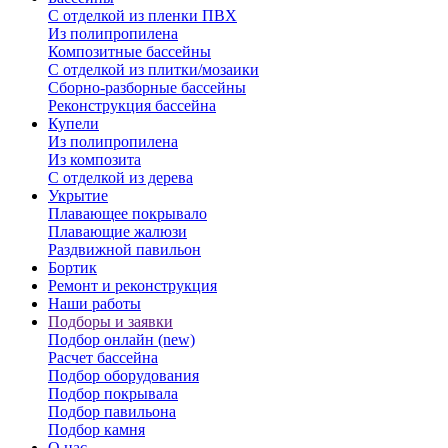
С отделкой из пленки ПВХ
Из полипропилена
Композитные бассейны
С отделкой из плитки/мозаики
Сборно-разборные бассейны
Реконструкция бассейна
Купели
Из полипропилена
Из композита
С отделкой из дерева
Укрытие
Плавающее покрывало
Плавающие жалюзи
Раздвижной павильон
Бортик
Ремонт и реконструкция
Наши работы
Подборы и заявки
Подбор онлайн (new)
Расчет бассейна
Подбор оборудования
Подбор покрывала
Подбор павильона
Подбор камня
О нас