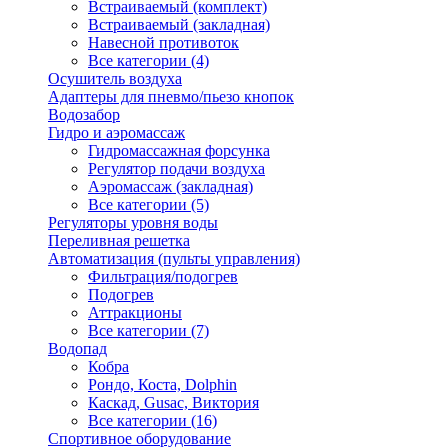
Встраиваемый (комплект)
Встраиваемый (закладная)
Навесной противоток
Все категории (4)
Осушитель воздуха
Адаптеры для пневмо/пьезо кнопок
Водозабор
Гидро и аэромассаж
Гидромассажная форсунка
Регулятор подачи воздуха
Аэромассаж (закладная)
Все категории (5)
Регуляторы уровня воды
Переливная решетка
Автоматизация (пульты управления)
Фильтрация/подогрев
Подогрев
Аттракционы
Все категории (7)
Водопад
Кобра
Рондо, Коста, Dolphin
Каскад, Gusac, Виктория
Все категории (16)
Спортивное оборудование