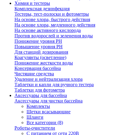
Химия и тестеры
Комплексная дезинфекция
Тестеры, тест-полоски и фотометры
На основе хлора, быстрого действия
На основе хлора, медленного действия
На основе активного кислорода
Против водорослей и зеленения воды
Понижение уровня РН
Повышение уровня РН
Для станций дозирования
Коагулянты (осветление)
Понижение жесткости воды
Консервация бассейна
Чистящие средства
Удаление и нейтрализация хлора
Таблетки и капли для ручного тестера
Таблетки для фотометра
Аксессуары для бассейна
Аксессуары для чистки бассейна
Комплекты
Щетки всасывающие
Шланги
Все категории (8)
Роботы-очистители
С питанием от сети 220В