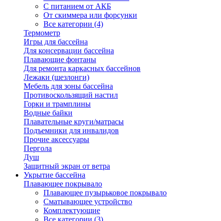
С питанием от АКБ
От скиммера или форсунки
Все категории (4)
Термометр
Игры для бассейна
Для консервации бассейна
Плавающие фонтаны
Для ремонта каркасных бассейнов
Лежаки (шезлонги)
Мебель для зоны бассейна
Противоскользящий настил
Горки и трамплины
Водные байки
Плавательные круги/матрасы
Подъемники для инвалидов
Прочие аксессуары
Пергола
Душ
Защитный экран от ветра
Укрытие бассейна
Плавающее покрывало
Плавающее пузырьковое покрывало
Сматывающее устройство
Комплектующие
Все категории (3)