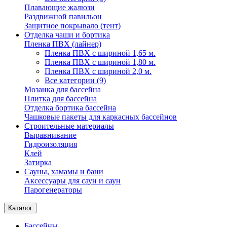
Плавающие жалюзи
Раздвижной павильон
Защитное покрывало (тент)
Отделка чаши и бортика
Пленка ПВХ (лайнер)
Пленка ПВХ с шириной 1,65 м.
Пленка ПВХ с шириной 1,80 м.
Пленка ПВХ с шириной 2,0 м.
Все категории (9)
Мозаика для бассейна
Плитка для бассейна
Отделка бортика бассейна
Чашковые пакеты для каркасных бассейнов
Строительные материалы
Выравнивание
Гидроизоляция
Клей
Затирка
Сауны, хамамы и бани
Аксессуары для саун и саун
Парогенераторы
Каталог
Бассейны