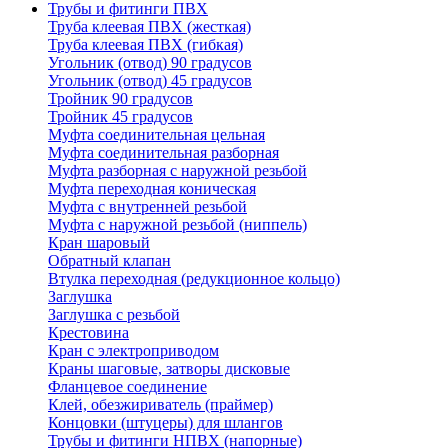
Трубы и фитинги ПВХ
Труба клеевая ПВХ (жесткая)
Труба клеевая ПВХ (гибкая)
Угольник (отвод) 90 градусов
Угольник (отвод) 45 градусов
Тройник 90 градусов
Тройник 45 градусов
Муфта соединительная цельная
Муфта соединительная разборная
Муфта разборная с наружной резьбой
Муфта переходная коническая
Муфта с внутренней резьбой
Муфта с наружной резьбой (ниппель)
Кран шаровый
Обратный клапан
Втулка переходная (редукционное кольцо)
Заглушка
Заглушка с резьбой
Крестовина
Кран с электроприводом
Краны шаговые, затворы дисковые
Фланцевое соединение
Клей, обезжириватель (праймер)
Концовки (штуцеры) для шлангов
Трубы и фитинги НПВХ (напорные)