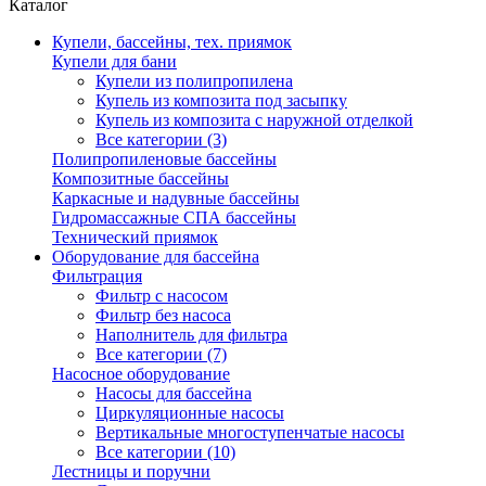
Каталог
Купели, бассейны, тех. приямок
Купели для бани
Купели из полипропилена
Купель из композита под засыпку
Купель из композита с наружной отделкой
Все категории (3)
Полипропиленовые бассейны
Композитные бассейны
Каркасные и надувные бассейны
Гидромассажные СПА бассейны
Технический приямок
Оборудование для бассейна
Фильтрация
Фильтр с насосом
Фильтр без насоса
Наполнитель для фильтра
Все категории (7)
Насосное оборудование
Насосы для бассейна
Циркуляционные насосы
Вертикальные многоступенчатые насосы
Все категории (10)
Лестницы и поручни