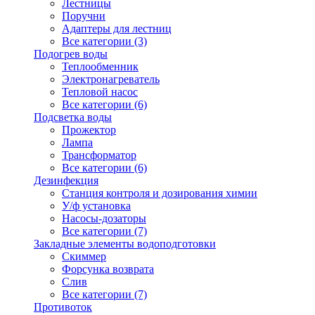
Лестницы
Поручни
Адаптеры для лестниц
Все категории (3)
Подогрев воды
Теплообменник
Электронагреватель
Тепловой насос
Все категории (6)
Подсветка воды
Прожектор
Лампа
Трансформатор
Все категории (6)
Дезинфекция
Станция контроля и дозирования химии
У/ф установка
Насосы-дозаторы
Все категории (7)
Закладные элементы водоподготовки
Скиммер
Форсунка возврата
Слив
Все категории (7)
Противоток