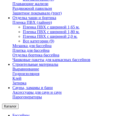
Плавающие жалюзи
Раздвижной павильон
Защитное покрывало (тент)
Отделка чаши и бортика
Пленка ПВХ (лайнер)
Пленка ПВХ с шириной 1,65 м.
Пленка ПВХ с шириной 1,80 м.
Пленка ПВХ с шириной 2,0 м.
Все категории (9)
Мозаика для бассейна
Плитка для бассейна
Отделка бортика бассейна
Чашковые пакеты для каркасных бассейнов
Строительные материалы
Выравнивание
Гидроизоляция
Клей
Затирка
Сауны, хамамы и бани
Аксессуары для саун и саун
Парогенераторы
Каталог
Бассейны