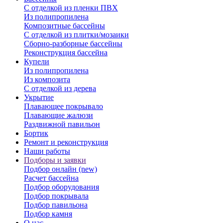
С отделкой из пленки ПВХ
Из полипропилена
Композитные бассейны
С отделкой из плитки/мозаики
Сборно-разборные бассейны
Реконструкция бассейна
Купели
Из полипропилена
Из композита
С отделкой из дерева
Укрытие
Плавающее покрывало
Плавающие жалюзи
Раздвижной павильон
Бортик
Ремонт и реконструкция
Наши работы
Подборы и заявки
Подбор онлайн (new)
Расчет бассейна
Подбор оборудования
Подбор покрывала
Подбор павильона
Подбор камня
О нас