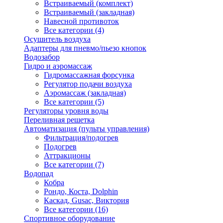
Встраиваемый (комплект)
Встраиваемый (закладная)
Навесной противоток
Все категории (4)
Осушитель воздуха
Адаптеры для пневмо/пьезо кнопок
Водозабор
Гидро и аэромассаж
Гидромассажная форсунка
Регулятор подачи воздуха
Аэромассаж (закладная)
Все категории (5)
Регуляторы уровня воды
Переливная решетка
Автоматизация (пульты управления)
Фильтрация/подогрев
Подогрев
Аттракционы
Все категории (7)
Водопад
Кобра
Рондо, Коста, Dolphin
Каскад, Gusac, Виктория
Все категории (16)
Спортивное оборудование