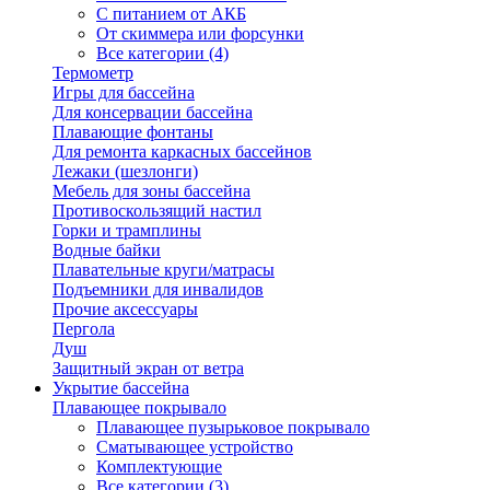
С питанием от АКБ
От скиммера или форсунки
Все категории (4)
Термометр
Игры для бассейна
Для консервации бассейна
Плавающие фонтаны
Для ремонта каркасных бассейнов
Лежаки (шезлонги)
Мебель для зоны бассейна
Противоскользящий настил
Горки и трамплины
Водные байки
Плавательные круги/матрасы
Подъемники для инвалидов
Прочие аксессуары
Пергола
Душ
Защитный экран от ветра
Укрытие бассейна
Плавающее покрывало
Плавающее пузырьковое покрывало
Сматывающее устройство
Комплектующие
Все категории (3)