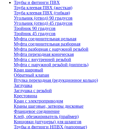
Трубы и фитинги ПВХ
Труба клеевая ПВХ (жесткая)
Труба клеевая ПВХ (гибкая)
Угольник (отвод) 90 градусов
Угольник (отвод) 45 градусов
Тройник 90 градусов
Тройник 45 градусов
Муфта соединительная цельная
Муфта соединительная разборная
Муфта разборная с наружной резьбой
Муфта переходная коническая
Муфта с внутренней резьбой
Муфта с наружной резьбой (ниппель)
Кран шаровый
Обратный клапан
Втулка переходная (редукционное кольцо)
Заглушка
Заглушка с резьбой
Крестовина
Кран с электроприводом
Краны шаговые, затворы дисковые
Фланцевое соединение
Клей, обезжириватель (праймер)
Концовки (штуцеры) для шлангов
Трубы и фитинги НПВХ (напорные)