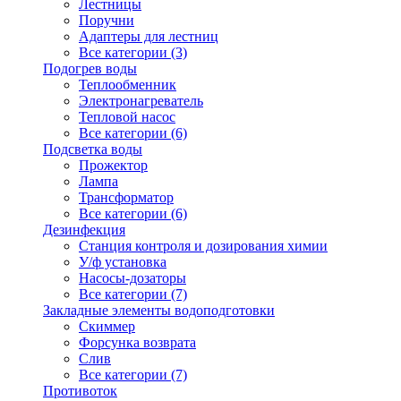
Лестницы
Поручни
Адаптеры для лестниц
Все категории (3)
Подогрев воды
Теплообменник
Электронагреватель
Тепловой насос
Все категории (6)
Подсветка воды
Прожектор
Лампа
Трансформатор
Все категории (6)
Дезинфекция
Станция контроля и дозирования химии
У/ф установка
Насосы-дозаторы
Все категории (7)
Закладные элементы водоподготовки
Скиммер
Форсунка возврата
Слив
Все категории (7)
Противоток