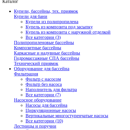
Каталог
Купели, бассейны, тех. приямок
Купели для бани
Купели из полипропилена
Купель из композита под засыпку
Купель из композита с наружной отделкой
Все категории (3)
Полипропиленовые бассейны
Композитные бассейны
Каркасные и надувные бассейны
Гидромассажные СПА бассейны
Технический приямок
Оборудование для бассейна
Фильтрация
Фильтр с насосом
Фильтр без насоса
Наполнитель для фильтра
Все категории (7)
Насосное оборудование
Насосы для бассейна
Циркуляционные насосы
Вертикальные многоступенчатые насосы
Все категории (10)
Лестницы и поручни