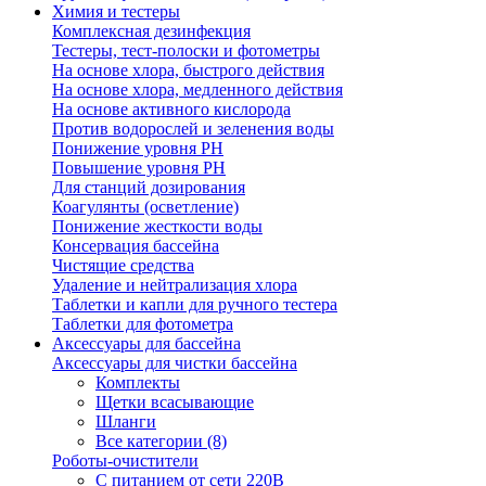
Химия и тестеры
Комплексная дезинфекция
Тестеры, тест-полоски и фотометры
На основе хлора, быстрого действия
На основе хлора, медленного действия
На основе активного кислорода
Против водорослей и зеленения воды
Понижение уровня РН
Повышение уровня РН
Для станций дозирования
Коагулянты (осветление)
Понижение жесткости воды
Консервация бассейна
Чистящие средства
Удаление и нейтрализация хлора
Таблетки и капли для ручного тестера
Таблетки для фотометра
Аксессуары для бассейна
Аксессуары для чистки бассейна
Комплекты
Щетки всасывающие
Шланги
Все категории (8)
Роботы-очистители
С питанием от сети 220В