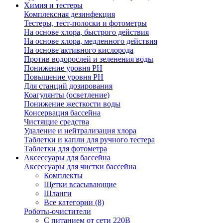
Химия и тестеры
Комплексная дезинфекция
Тестеры, тест-полоски и фотометры
На основе хлора, быстрого действия
На основе хлора, медленного действия
На основе активного кислорода
Против водорослей и зеленения воды
Понижение уровня РН
Повышение уровня РН
Для станций дозирования
Коагулянты (осветление)
Понижение жесткости воды
Консервация бассейна
Чистящие средства
Удаление и нейтрализация хлора
Таблетки и капли для ручного тестера
Таблетки для фотометра
Аксессуары для бассейна
Аксессуары для чистки бассейна
Комплекты
Щетки всасывающие
Шланги
Все категории (8)
Роботы-очистители
С питанием от сети 220В