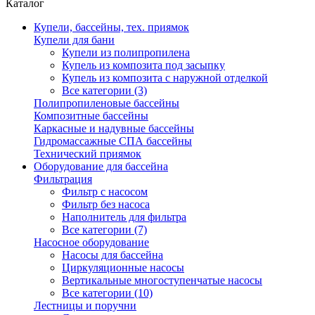
Каталог
Купели, бассейны, тех. приямок
Купели для бани
Купели из полипропилена
Купель из композита под засыпку
Купель из композита с наружной отделкой
Все категории (3)
Полипропиленовые бассейны
Композитные бассейны
Каркасные и надувные бассейны
Гидромассажные СПА бассейны
Технический приямок
Оборудование для бассейна
Фильтрация
Фильтр с насосом
Фильтр без насоса
Наполнитель для фильтра
Все категории (7)
Насосное оборудование
Насосы для бассейна
Циркуляционные насосы
Вертикальные многоступенчатые насосы
Все категории (10)
Лестницы и поручни