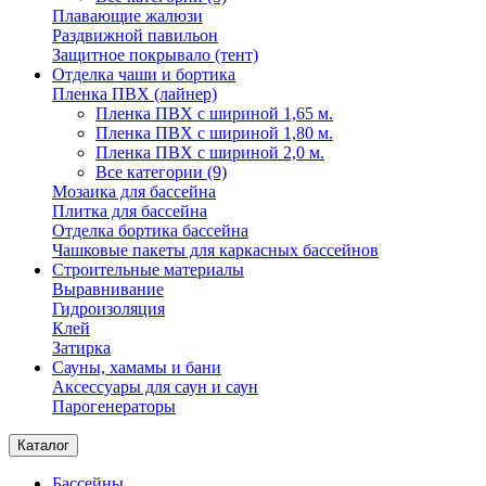
Плавающие жалюзи
Раздвижной павильон
Защитное покрывало (тент)
Отделка чаши и бортика
Пленка ПВХ (лайнер)
Пленка ПВХ с шириной 1,65 м.
Пленка ПВХ с шириной 1,80 м.
Пленка ПВХ с шириной 2,0 м.
Все категории (9)
Мозаика для бассейна
Плитка для бассейна
Отделка бортика бассейна
Чашковые пакеты для каркасных бассейнов
Строительные материалы
Выравнивание
Гидроизоляция
Клей
Затирка
Сауны, хамамы и бани
Аксессуары для саун и саун
Парогенераторы
Каталог
Бассейны