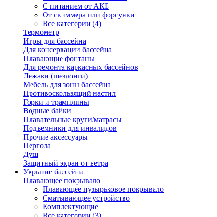
С питанием от АКБ
От скиммера или форсунки
Все категории (4)
Термометр
Игры для бассейна
Для консервации бассейна
Плавающие фонтаны
Для ремонта каркасных бассейнов
Лежаки (шезлонги)
Мебель для зоны бассейна
Противоскользящий настил
Горки и трамплины
Водные байки
Плавательные круги/матрасы
Подъемники для инвалидов
Прочие аксессуары
Пергола
Душ
Защитный экран от ветра
Укрытие бассейна
Плавающее покрывало
Плавающее пузырьковое покрывало
Сматывающее устройство
Комплектующие
Все категории (3)