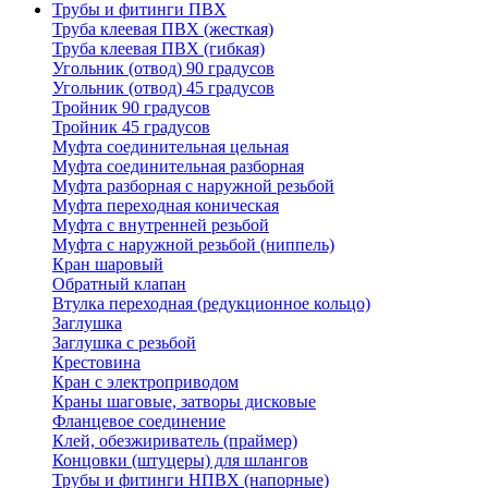
Трубы и фитинги ПВХ
Труба клеевая ПВХ (жесткая)
Труба клеевая ПВХ (гибкая)
Угольник (отвод) 90 градусов
Угольник (отвод) 45 градусов
Тройник 90 градусов
Тройник 45 градусов
Муфта соединительная цельная
Муфта соединительная разборная
Муфта разборная с наружной резьбой
Муфта переходная коническая
Муфта с внутренней резьбой
Муфта с наружной резьбой (ниппель)
Кран шаровый
Обратный клапан
Втулка переходная (редукционное кольцо)
Заглушка
Заглушка с резьбой
Крестовина
Кран с электроприводом
Краны шаговые, затворы дисковые
Фланцевое соединение
Клей, обезжириватель (праймер)
Концовки (штуцеры) для шлангов
Трубы и фитинги НПВХ (напорные)