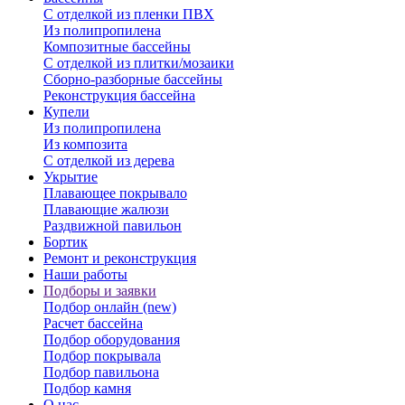
С отделкой из пленки ПВХ
Из полипропилена
Композитные бассейны
С отделкой из плитки/мозаики
Сборно-разборные бассейны
Реконструкция бассейна
Купели
Из полипропилена
Из композита
С отделкой из дерева
Укрытие
Плавающее покрывало
Плавающие жалюзи
Раздвижной павильон
Бортик
Ремонт и реконструкция
Наши работы
Подборы и заявки
Подбор онлайн (new)
Расчет бассейна
Подбор оборудования
Подбор покрывала
Подбор павильона
Подбор камня
О нас