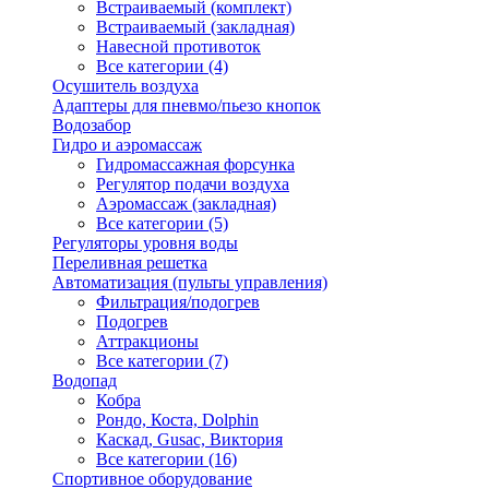
Встраиваемый (комплект)
Встраиваемый (закладная)
Навесной противоток
Все категории (4)
Осушитель воздуха
Адаптеры для пневмо/пьезо кнопок
Водозабор
Гидро и аэромассаж
Гидромассажная форсунка
Регулятор подачи воздуха
Аэромассаж (закладная)
Все категории (5)
Регуляторы уровня воды
Переливная решетка
Автоматизация (пульты управления)
Фильтрация/подогрев
Подогрев
Аттракционы
Все категории (7)
Водопад
Кобра
Рондо, Коста, Dolphin
Каскад, Gusac, Виктория
Все категории (16)
Спортивное оборудование