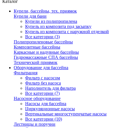
Каталог
Купели, бассейны, тех. приямок
Купели для бани
Купели из полипропилена
Купель из композита под засыпку
Купель из композита с наружной отделкой
Все категории (3)
Полипропиленовые бассейны
Композитные бассейны
Каркасные и надувные бассейны
Гидромассажные СПА бассейны
Технический приямок
Оборудование для бассейна
Фильтрация
Фильтр с насосом
Фильтр без насоса
Наполнитель для фильтра
Все категории (7)
Насосное оборудование
Насосы для бассейна
Циркуляционные насосы
Вертикальные многоступенчатые насосы
Все категории (10)
Лестницы и поручни