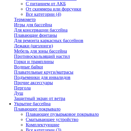
С питанием от АКБ
От скиммера или форсунки
Все категории (4)
Термометр
Игры для бассейна
Для консервации бассейна
Плавающие фонтаны
Для ремонта каркасных бассейнов
Лежаки (шезлонги)
Мебель для зоны бассейна
Противоскользящий настил
Горки и трамплины
Водные байки
Плавательные круги/матрасы
Подъемники для инвалидов
Прочие аксессуары
Пергола
Душ
Защитный экран от ветра
Укрытие бассейна
Плавающее покрывало
Плавающее пузырьковое покрывало
Сматывающее устройство
Комплектующие
Все категории (3)