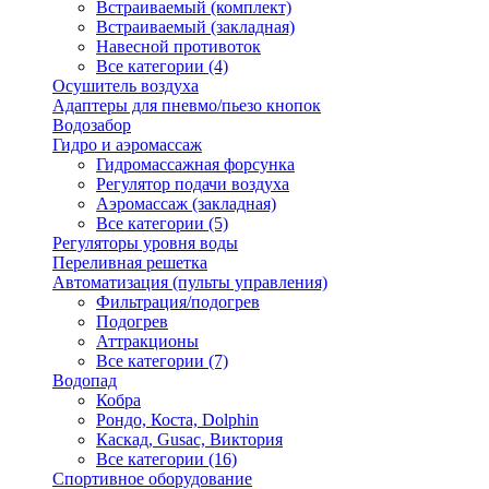
Встраиваемый (комплект)
Встраиваемый (закладная)
Навесной противоток
Все категории (4)
Осушитель воздуха
Адаптеры для пневмо/пьезо кнопок
Водозабор
Гидро и аэромассаж
Гидромассажная форсунка
Регулятор подачи воздуха
Аэромассаж (закладная)
Все категории (5)
Регуляторы уровня воды
Переливная решетка
Автоматизация (пульты управления)
Фильтрация/подогрев
Подогрев
Аттракционы
Все категории (7)
Водопад
Кобра
Рондо, Коста, Dolphin
Каскад, Gusac, Виктория
Все категории (16)
Спортивное оборудование