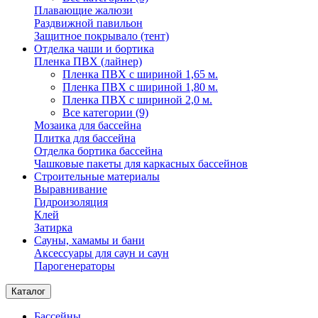
Плавающие жалюзи
Раздвижной павильон
Защитное покрывало (тент)
Отделка чаши и бортика
Пленка ПВХ (лайнер)
Пленка ПВХ с шириной 1,65 м.
Пленка ПВХ с шириной 1,80 м.
Пленка ПВХ с шириной 2,0 м.
Все категории (9)
Мозаика для бассейна
Плитка для бассейна
Отделка бортика бассейна
Чашковые пакеты для каркасных бассейнов
Строительные материалы
Выравнивание
Гидроизоляция
Клей
Затирка
Сауны, хамамы и бани
Аксессуары для саун и саун
Парогенераторы
Каталог
Бассейны