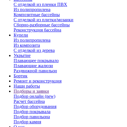
С отделкой из пленки ПВХ
Из полипропилена
Композитные бассейны
С отделкой из плитки/мозаики
Сборно-разборные бассейны
Реконструкция бассейна
Купели
Из полипропилена
Из композита
С отделкой из дерева
Укрытие
Плавающее покрывало
Плавающие жалюзи
Раздвижной павильон
Бортик
Ремонт и реконструкция
Наши работы
Подборы и заявки
Подбор онлайн (new)
Расчет бассейна
Подбор оборудования
Подбор покрывала
Подбор павильона
Подбор камня
О нас