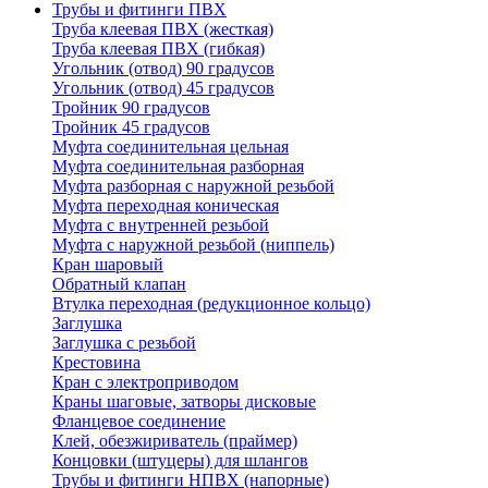
Трубы и фитинги ПВХ
Труба клеевая ПВХ (жесткая)
Труба клеевая ПВХ (гибкая)
Угольник (отвод) 90 градусов
Угольник (отвод) 45 градусов
Тройник 90 градусов
Тройник 45 градусов
Муфта соединительная цельная
Муфта соединительная разборная
Муфта разборная с наружной резьбой
Муфта переходная коническая
Муфта с внутренней резьбой
Муфта с наружной резьбой (ниппель)
Кран шаровый
Обратный клапан
Втулка переходная (редукционное кольцо)
Заглушка
Заглушка с резьбой
Крестовина
Кран с электроприводом
Краны шаговые, затворы дисковые
Фланцевое соединение
Клей, обезжириватель (праймер)
Концовки (штуцеры) для шлангов
Трубы и фитинги НПВХ (напорные)