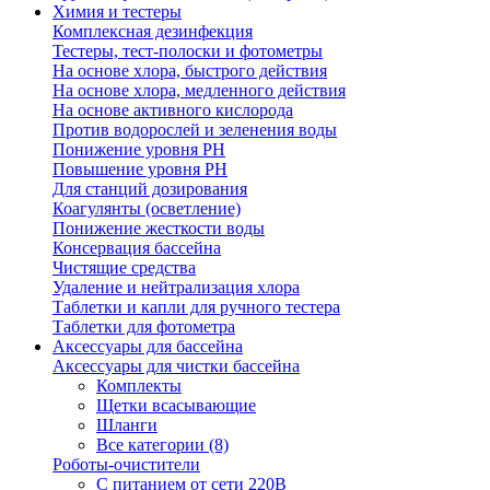
Химия и тестеры
Комплексная дезинфекция
Тестеры, тест-полоски и фотометры
На основе хлора, быстрого действия
На основе хлора, медленного действия
На основе активного кислорода
Против водорослей и зеленения воды
Понижение уровня РН
Повышение уровня РН
Для станций дозирования
Коагулянты (осветление)
Понижение жесткости воды
Консервация бассейна
Чистящие средства
Удаление и нейтрализация хлора
Таблетки и капли для ручного тестера
Таблетки для фотометра
Аксессуары для бассейна
Аксессуары для чистки бассейна
Комплекты
Щетки всасывающие
Шланги
Все категории (8)
Роботы-очистители
С питанием от сети 220В