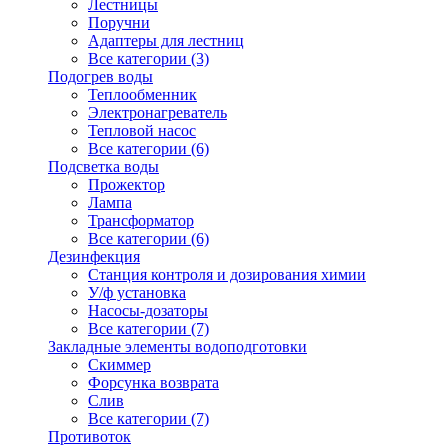
Лестницы
Поручни
Адаптеры для лестниц
Все категории (3)
Подогрев воды
Теплообменник
Электронагреватель
Тепловой насос
Все категории (6)
Подсветка воды
Прожектор
Лампа
Трансформатор
Все категории (6)
Дезинфекция
Станция контроля и дозирования химии
У/ф установка
Насосы-дозаторы
Все категории (7)
Закладные элементы водоподготовки
Скиммер
Форсунка возврата
Слив
Все категории (7)
Противоток