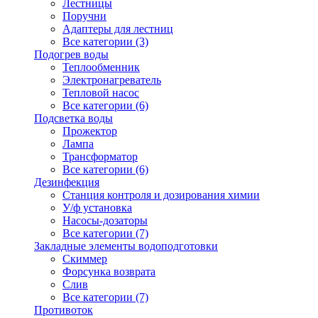
Лестницы
Поручни
Адаптеры для лестниц
Все категории (3)
Подогрев воды
Теплообменник
Электронагреватель
Тепловой насос
Все категории (6)
Подсветка воды
Прожектор
Лампа
Трансформатор
Все категории (6)
Дезинфекция
Станция контроля и дозирования химии
У/ф установка
Насосы-дозаторы
Все категории (7)
Закладные элементы водоподготовки
Скиммер
Форсунка возврата
Слив
Все категории (7)
Противоток