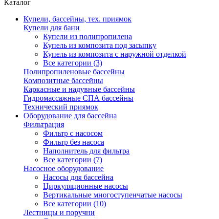
Каталог
Купели, бассейны, тех. приямок
Купели для бани
Купели из полипропилена
Купель из композита под засыпку
Купель из композита с наружной отделкой
Все категории (3)
Полипропиленовые бассейны
Композитные бассейны
Каркасные и надувные бассейны
Гидромассажные СПА бассейны
Технический приямок
Оборудование для бассейна
Фильтрация
Фильтр с насосом
Фильтр без насоса
Наполнитель для фильтра
Все категории (7)
Насосное оборудование
Насосы для бассейна
Циркуляционные насосы
Вертикальные многоступенчатые насосы
Все категории (10)
Лестницы и поручни