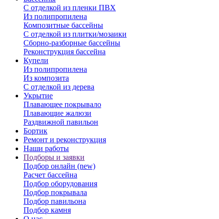
С отделкой из пленки ПВХ
Из полипропилена
Композитные бассейны
С отделкой из плитки/мозаики
Сборно-разборные бассейны
Реконструкция бассейна
Купели
Из полипропилена
Из композита
С отделкой из дерева
Укрытие
Плавающее покрывало
Плавающие жалюзи
Раздвижной павильон
Бортик
Ремонт и реконструкция
Наши работы
Подборы и заявки
Подбор онлайн (new)
Расчет бассейна
Подбор оборудования
Подбор покрывала
Подбор павильона
Подбор камня
О нас