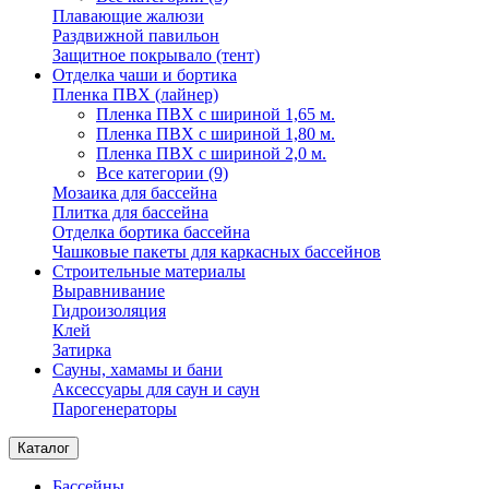
Плавающие жалюзи
Раздвижной павильон
Защитное покрывало (тент)
Отделка чаши и бортика
Пленка ПВХ (лайнер)
Пленка ПВХ с шириной 1,65 м.
Пленка ПВХ с шириной 1,80 м.
Пленка ПВХ с шириной 2,0 м.
Все категории (9)
Мозаика для бассейна
Плитка для бассейна
Отделка бортика бассейна
Чашковые пакеты для каркасных бассейнов
Строительные материалы
Выравнивание
Гидроизоляция
Клей
Затирка
Сауны, хамамы и бани
Аксессуары для саун и саун
Парогенераторы
Каталог
Бассейны