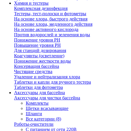
Химия и тестеры
Комплексная дезинфекция
Тестеры, тест-полоски и фотометры
На основе хлора, быстрого действия
На основе хлора, медленного действия
На основе активного кислорода
Против водорослей и зеленения воды
Понижение уровня РН
Повышение уровня РН
Для станций дозирования
Коагулянты (осветление)
Понижение жесткости воды
Консервация бассейна
Чистящие средства
Удаление и нейтрализация хлора
Таблетки и капли для ручного тестера
Таблетки для фотометра
Аксессуары для бассейна
Аксессуары для чистки бассейна
Комплекты
Щетки всасывающие
Шланги
Все категории (8)
Роботы-очистители
С питанием от сети 220В