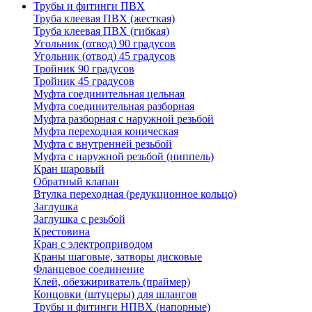
Трубы и фитинги ПВХ
Труба клеевая ПВХ (жесткая)
Труба клеевая ПВХ (гибкая)
Угольник (отвод) 90 градусов
Угольник (отвод) 45 градусов
Тройник 90 градусов
Тройник 45 градусов
Муфта соединительная цельная
Муфта соединительная разборная
Муфта разборная с наружной резьбой
Муфта переходная коническая
Муфта с внутренней резьбой
Муфта с наружной резьбой (ниппель)
Кран шаровый
Обратный клапан
Втулка переходная (редукционное кольцо)
Заглушка
Заглушка с резьбой
Крестовина
Кран с электроприводом
Краны шаговые, затворы дисковые
Фланцевое соединение
Клей, обезжириватель (праймер)
Концовки (штуцеры) для шлангов
Трубы и фитинги НПВХ (напорные)