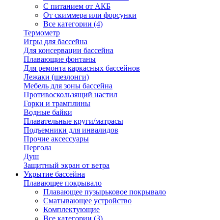
С питанием от АКБ
От скиммера или форсунки
Все категории (4)
Термометр
Игры для бассейна
Для консервации бассейна
Плавающие фонтаны
Для ремонта каркасных бассейнов
Лежаки (шезлонги)
Мебель для зоны бассейна
Противоскользящий настил
Горки и трамплины
Водные байки
Плавательные круги/матрасы
Подъемники для инвалидов
Прочие аксессуары
Пергола
Душ
Защитный экран от ветра
Укрытие бассейна
Плавающее покрывало
Плавающее пузырьковое покрывало
Сматывающее устройство
Комплектующие
Все категории (3)