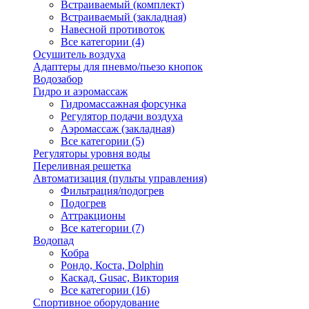
Встраиваемый (комплект)
Встраиваемый (закладная)
Навесной противоток
Все категории (4)
Осушитель воздуха
Адаптеры для пневмо/пьезо кнопок
Водозабор
Гидро и аэромассаж
Гидромассажная форсунка
Регулятор подачи воздуха
Аэромассаж (закладная)
Все категории (5)
Регуляторы уровня воды
Переливная решетка
Автоматизация (пульты управления)
Фильтрация/подогрев
Подогрев
Аттракционы
Все категории (7)
Водопад
Кобра
Рондо, Коста, Dolphin
Каскад, Gusac, Виктория
Все категории (16)
Спортивное оборудование