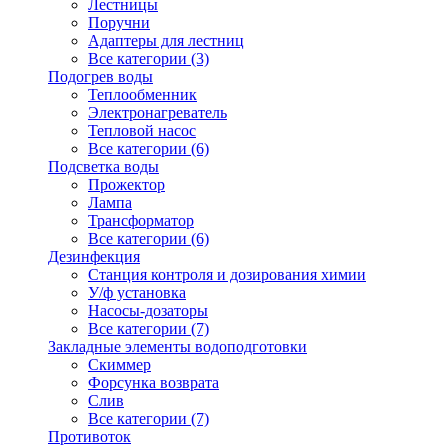
Лестницы
Поручни
Адаптеры для лестниц
Все категории (3)
Подогрев воды
Теплообменник
Электронагреватель
Тепловой насос
Все категории (6)
Подсветка воды
Прожектор
Лампа
Трансформатор
Все категории (6)
Дезинфекция
Станция контроля и дозирования химии
У/ф установка
Насосы-дозаторы
Все категории (7)
Закладные элементы водоподготовки
Скиммер
Форсунка возврата
Слив
Все категории (7)
Противоток