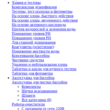
Химия и тестеры
Комплексная дезинфекция
Тестеры, тест-полоски и фотометры
На основе хлора, быстрого действия
На основе хлора, медленного действия
На основе активного кислорода
Против водорослей и зеленения воды
Понижение уровня РН
Повышение уровня РН
Для станций дозирования
Коагулянты (осветление)
Понижение жесткости воды
Консервация бассейна
Чистящие средства
Удаление и нейтрализация хлора
Таблетки и капли для ручного тестера
Таблетки для фотометра
Аксессуары для бассейна
Аксессуары для чистки бассейна
Комплекты
Щетки всасывающие
Шланги
Все категории (8)
Роботы-очистители
С питанием от сети 220В