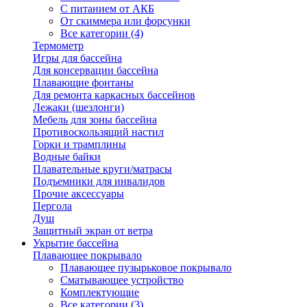
С питанием от АКБ
От скиммера или форсунки
Все категории (4)
Термометр
Игры для бассейна
Для консервации бассейна
Плавающие фонтаны
Для ремонта каркасных бассейнов
Лежаки (шезлонги)
Мебель для зоны бассейна
Противоскользящий настил
Горки и трамплины
Водные байки
Плавательные круги/матрасы
Подъемники для инвалидов
Прочие аксессуары
Пергола
Душ
Защитный экран от ветра
Укрытие бассейна
Плавающее покрывало
Плавающее пузырьковое покрывало
Сматывающее устройство
Комплектующие
Все категории (3)