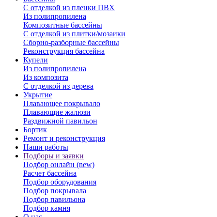
С отделкой из пленки ПВХ
Из полипропилена
Композитные бассейны
С отделкой из плитки/мозаики
Сборно-разборные бассейны
Реконструкция бассейна
Купели
Из полипропилена
Из композита
С отделкой из дерева
Укрытие
Плавающее покрывало
Плавающие жалюзи
Раздвижной павильон
Бортик
Ремонт и реконструкция
Наши работы
Подборы и заявки
Подбор онлайн (new)
Расчет бассейна
Подбор оборудования
Подбор покрывала
Подбор павильона
Подбор камня
О нас