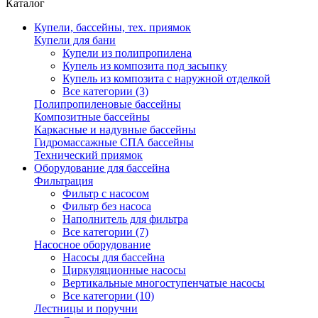
Каталог
Купели, бассейны, тех. приямок
Купели для бани
Купели из полипропилена
Купель из композита под засыпку
Купель из композита с наружной отделкой
Все категории (3)
Полипропиленовые бассейны
Композитные бассейны
Каркасные и надувные бассейны
Гидромассажные СПА бассейны
Технический приямок
Оборудование для бассейна
Фильтрация
Фильтр с насосом
Фильтр без насоса
Наполнитель для фильтра
Все категории (7)
Насосное оборудование
Насосы для бассейна
Циркуляционные насосы
Вертикальные многоступенчатые насосы
Все категории (10)
Лестницы и поручни