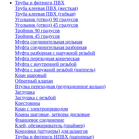
Трубы и фитинги ПВХ
Труба клеевая ПВХ (жесткая)
Труба клеевая ПВХ (гибкая)
Угольник (отвод) 90 градусов
Угольник (отвод) 45 градусов
Тройник 90 градусов
Тройник 45 градусов
Муфта соединительная цельная
Муфта соединительная разборная
Муфта разборная с наружной резьбой
Муфта переходная коническая
Муфта с внутренней резьбой
Муфта с наружной резьбой (ниппель)
Кран шаровый
Обратный клапан
Втулка переходная (редукционное кольцо)
Заглушка
Заглушка с резьбой
Крестовина
Кран с электроприводом
Краны шаговые, затворы дисковые
Фланцевое соединение
Клей, обезжириватель (праймер)
Концовки (штуцеры) для шлангов
Трубы и фитинги НПВХ (напорные)