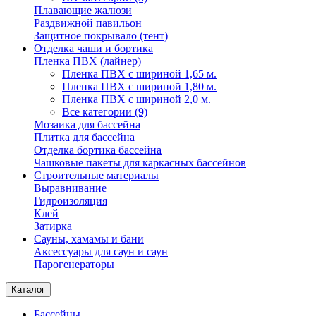
Плавающие жалюзи
Раздвижной павильон
Защитное покрывало (тент)
Отделка чаши и бортика
Пленка ПВХ (лайнер)
Пленка ПВХ с шириной 1,65 м.
Пленка ПВХ с шириной 1,80 м.
Пленка ПВХ с шириной 2,0 м.
Все категории (9)
Мозаика для бассейна
Плитка для бассейна
Отделка бортика бассейна
Чашковые пакеты для каркасных бассейнов
Строительные материалы
Выравнивание
Гидроизоляция
Клей
Затирка
Сауны, хамамы и бани
Аксессуары для саун и саун
Парогенераторы
Каталог
Бассейны