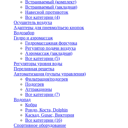
Встраиваемый (комплект)
Встраиваемый (закладная)
Навесной противоток
Все категории (4)
Осушитель воздуха
Адаптеры для пневмо/пьезо кнопок
Водозабор
Гидро и аэромассаж
Гидромассажная форсунка
Регулятор подачи воздуха
Аэромассаж (закладная)
Все категории (5)
Регуляторы уровня воды
Переливная решетка
Автоматизация (пульты управления)
Фильтрация/подогрев
Подогрев
Аттракционы
Все категории (7)
Водопад
Кобра
Рондо, Коста, Dolphin
Каскад, Gusac, Виктория
Все категории (16)
Спортивное оборудование