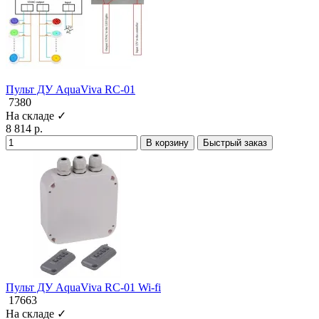
Пульт ДУ AquaViva RC-01
7380
На складе ✓
8 814 р.
В корзину
Быстрый заказ
Пульт ДУ AquaViva RC-01 Wi-fi
17663
На складе ✓