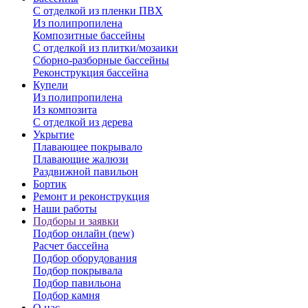
С отделкой из пленки ПВХ
Из полипропилена
Композитные бассейны
С отделкой из плитки/мозаики
Сборно-разборные бассейны
Реконструкция бассейна
Купели
Из полипропилена
Из композита
С отделкой из дерева
Укрытие
Плавающее покрывало
Плавающие жалюзи
Раздвижной павильон
Бортик
Ремонт и реконструкция
Наши работы
Подборы и заявки
Подбор онлайн (new)
Расчет бассейна
Подбор оборудования
Подбор покрывала
Подбор павильона
Подбор камня
О нас