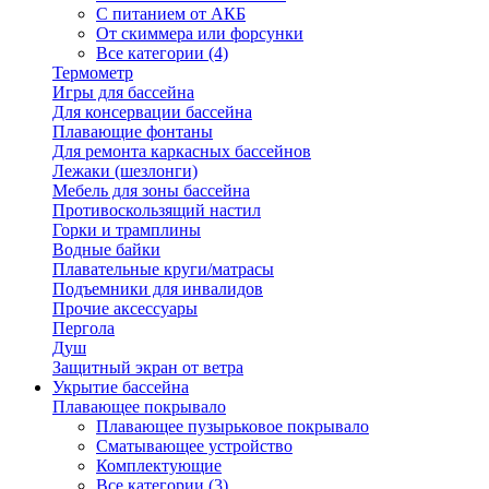
С питанием от АКБ
От скиммера или форсунки
Все категории (4)
Термометр
Игры для бассейна
Для консервации бассейна
Плавающие фонтаны
Для ремонта каркасных бассейнов
Лежаки (шезлонги)
Мебель для зоны бассейна
Противоскользящий настил
Горки и трамплины
Водные байки
Плавательные круги/матрасы
Подъемники для инвалидов
Прочие аксессуары
Пергола
Душ
Защитный экран от ветра
Укрытие бассейна
Плавающее покрывало
Плавающее пузырьковое покрывало
Сматывающее устройство
Комплектующие
Все категории (3)