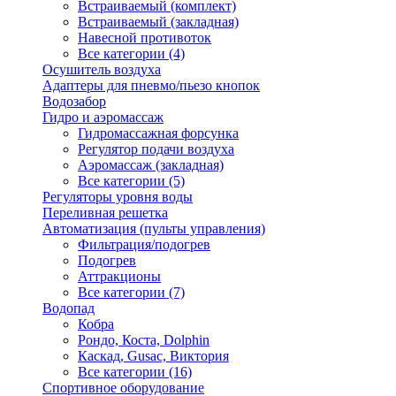
Встраиваемый (комплект)
Встраиваемый (закладная)
Навесной противоток
Все категории (4)
Осушитель воздуха
Адаптеры для пневмо/пьезо кнопок
Водозабор
Гидро и аэромассаж
Гидромассажная форсунка
Регулятор подачи воздуха
Аэромассаж (закладная)
Все категории (5)
Регуляторы уровня воды
Переливная решетка
Автоматизация (пульты управления)
Фильтрация/подогрев
Подогрев
Аттракционы
Все категории (7)
Водопад
Кобра
Рондо, Коста, Dolphin
Каскад, Gusac, Виктория
Все категории (16)
Спортивное оборудование