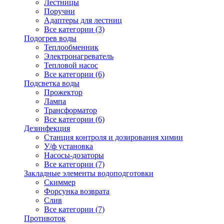
Лестницы
Поручни
Адаптеры для лестниц
Все категории (3)
Подогрев воды
Теплообменник
Электронагреватель
Тепловой насос
Все категории (6)
Подсветка воды
Прожектор
Лампа
Трансформатор
Все категории (6)
Дезинфекция
Станция контроля и дозирования химии
У/ф установка
Насосы-дозаторы
Все категории (7)
Закладные элементы водоподготовки
Скиммер
Форсунка возврата
Слив
Все категории (7)
Противоток