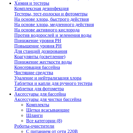
Химия и тестеры
Комплексная дезинфекция
Тестеры, тест-полоски и фотометры
На основе хлора, быстрого действия
На основе хлора, медленного действия
На основе активного кислорода
Против водорослей и зеленения воды
Понижение уровня РН
Повышение уровня РН
Для станций дозирования
Коагулянты (осветление)
Понижение жесткости воды
Консервация бассейна
Чистящие средства
Удаление и нейтрализация хлора
Таблетки и капли для ручного тестера
Таблетки для фотометра
Аксессуары для бассейна
Аксессуары для чистки бассейна
Комплекты
Щетки всасывающие
Шланги
Все категории (8)
Роботы-очистители
С питанием от сети 220В