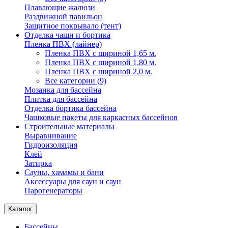
Плавающие жалюзи
Раздвижной павильон
Защитное покрывало (тент)
Отделка чаши и бортика
Пленка ПВХ (лайнер)
Пленка ПВХ с шириной 1,65 м.
Пленка ПВХ с шириной 1,80 м.
Пленка ПВХ с шириной 2,0 м.
Все категории (9)
Мозаика для бассейна
Плитка для бассейна
Отделка бортика бассейна
Чашковые пакеты для каркасных бассейнов
Строительные материалы
Выравнивание
Гидроизоляция
Клей
Затирка
Сауны, хамамы и бани
Аксессуары для саун и саун
Парогенераторы
Каталог
Бассейны