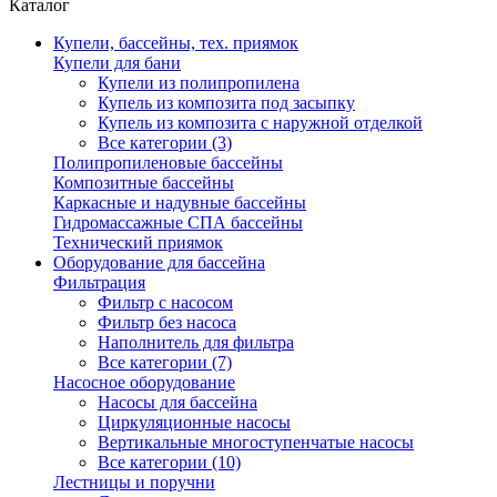
Каталог
Купели, бассейны, тех. приямок
Купели для бани
Купели из полипропилена
Купель из композита под засыпку
Купель из композита с наружной отделкой
Все категории (3)
Полипропиленовые бассейны
Композитные бассейны
Каркасные и надувные бассейны
Гидромассажные СПА бассейны
Технический приямок
Оборудование для бассейна
Фильтрация
Фильтр с насосом
Фильтр без насоса
Наполнитель для фильтра
Все категории (7)
Насосное оборудование
Насосы для бассейна
Циркуляционные насосы
Вертикальные многоступенчатые насосы
Все категории (10)
Лестницы и поручни