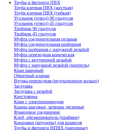
Трубы и фитинги ПВХ
Труба клеевая ПВХ (жесткая)
Труба клеевая ПВХ (гибкая)
Угольник (отвод) 90 градусов
Угольник (отвод) 45 градусов
Тройник 90 градусов
Тройник 45 градусов
Муфта соединительная цельная
Муфта соединительная разборная
Муфта разборная с наружной резьбой
Муфта переходная коническая
Муфта с внутренней резьбой
Муфта с наружной резьбой (ниппель)
Кран шаровый
Обратный клапан
Втулка переходная (редукционное кольцо)
Заглушка
Заглушка с резьбой
Крестовина
Кран с электроприводом
Краны шаговые, затворы дисковые
Фланцевое соединение
Клей, обезжириватель (праймер)
Концовки (штуцеры) для шлангов
Трубы и фитинги НПВХ (напорные)