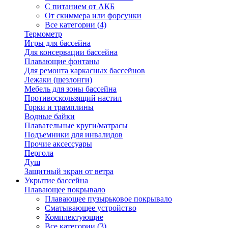
С питанием от АКБ
От скиммера или форсунки
Все категории (4)
Термометр
Игры для бассейна
Для консервации бассейна
Плавающие фонтаны
Для ремонта каркасных бассейнов
Лежаки (шезлонги)
Мебель для зоны бассейна
Противоскользящий настил
Горки и трамплины
Водные байки
Плавательные круги/матрасы
Подъемники для инвалидов
Прочие аксессуары
Пергола
Душ
Защитный экран от ветра
Укрытие бассейна
Плавающее покрывало
Плавающее пузырьковое покрывало
Сматывающее устройство
Комплектующие
Все категории (3)