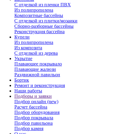
С отделкой из пленки ПВХ
Из полипропилена
Композитные бассейны
С отделкой из плитки/мозаики
Сборно-разборные бассейны
Реконструкция бассейна
Купели
Из полипропилена
Из композита
С отделкой из дерева
Укрытие
Плавающее покрывало
Плавающие жалюзи
Раздвижной павильон
Бортик
Ремонт и реконструкция
Наши работы
Подборы и заявки
Подбор онлайн (new)
Расчет бассейна
Подбор оборудования
Подбор покрывала
Подбор павильона
Подбор камня
О нас