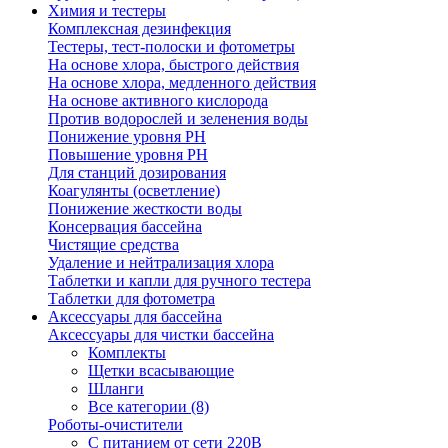
Химия и тестеры
Комплексная дезинфекция
Тестеры, тест-полоски и фотометры
На основе хлора, быстрого действия
На основе хлора, медленного действия
На основе активного кислорода
Против водорослей и зеленения воды
Понижение уровня РН
Повышение уровня РН
Для станций дозирования
Коагулянты (осветление)
Понижение жесткости воды
Консервация бассейна
Чистящие средства
Удаление и нейтрализация хлора
Таблетки и капли для ручного тестера
Таблетки для фотометра
Аксессуары для бассейна
Аксессуары для чистки бассейна
Комплекты
Щетки всасывающие
Шланги
Все категории (8)
Роботы-очистители
С питанием от сети 220В