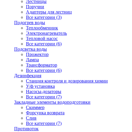
Лестницы
Поручни
Адаптеры для лестниц
Все категории (3)
Подогрев воды
Теплообменник
Электронагреватель
Тепловой насос
Все категории (6)
Подсветка воды
Прожектор
Лампа
Трансформатор
Все категории (6)
Дезинфекция
Станция контроля и дозирования химии
У/ф установка
Насосы-дозаторы
Все категории (7)
Закладные элементы водоподготовки
Скиммер
Форсунка возврата
Слив
Все категории (7)
Противоток