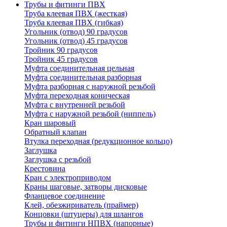
Трубы и фитинги ПВХ
Труба клеевая ПВХ (жесткая)
Труба клеевая ПВХ (гибкая)
Угольник (отвод) 90 градусов
Угольник (отвод) 45 градусов
Тройник 90 градусов
Тройник 45 градусов
Муфта соединительная цельная
Муфта соединительная разборная
Муфта разборная с наружной резьбой
Муфта переходная коническая
Муфта с внутренней резьбой
Муфта с наружной резьбой (ниппель)
Кран шаровый
Обратный клапан
Втулка переходная (редукционное кольцо)
Заглушка
Заглушка с резьбой
Крестовина
Кран с электроприводом
Краны шаговые, затворы дисковые
Фланцевое соединение
Клей, обезжириватель (праймер)
Концовки (штуцеры) для шлангов
Трубы и фитинги НПВХ (напорные)