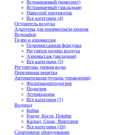
Встраиваемый (комплект)
Встраиваемый (закладная)
Навесной противоток
Все категории (4)
Осушитель воздуха
Адаптеры для пневмо/пьезо кнопок
Водозабор
Гидро и аэромассаж
Гидромассажная форсунка
Регулятор подачи воздуха
Аэромассаж (закладная)
Все категории (5)
Регуляторы уровня воды
Переливная решетка
Автоматизация (пульты управления)
Фильтрация/подогрев
Подогрев
Аттракционы
Все категории (7)
Водопад
Кобра
Рондо, Коста, Dolphin
Каскад, Gusac, Виктория
Все категории (16)
Спортивное оборудование