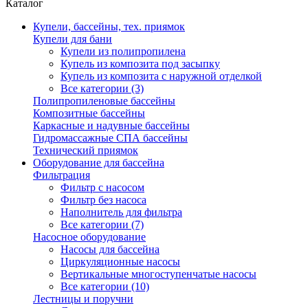
Каталог
Купели, бассейны, тех. приямок
Купели для бани
Купели из полипропилена
Купель из композита под засыпку
Купель из композита с наружной отделкой
Все категории (3)
Полипропиленовые бассейны
Композитные бассейны
Каркасные и надувные бассейны
Гидромассажные СПА бассейны
Технический приямок
Оборудование для бассейна
Фильтрация
Фильтр с насосом
Фильтр без насоса
Наполнитель для фильтра
Все категории (7)
Насосное оборудование
Насосы для бассейна
Циркуляционные насосы
Вертикальные многоступенчатые насосы
Все категории (10)
Лестницы и поручни