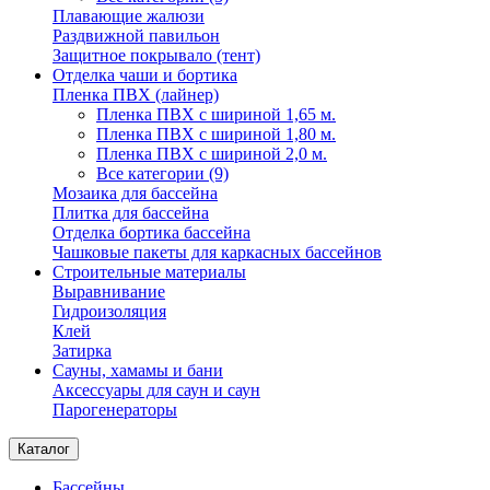
Плавающие жалюзи
Раздвижной павильон
Защитное покрывало (тент)
Отделка чаши и бортика
Пленка ПВХ (лайнер)
Пленка ПВХ с шириной 1,65 м.
Пленка ПВХ с шириной 1,80 м.
Пленка ПВХ с шириной 2,0 м.
Все категории (9)
Мозаика для бассейна
Плитка для бассейна
Отделка бортика бассейна
Чашковые пакеты для каркасных бассейнов
Строительные материалы
Выравнивание
Гидроизоляция
Клей
Затирка
Сауны, хамамы и бани
Аксессуары для саун и саун
Парогенераторы
Каталог
Бассейны