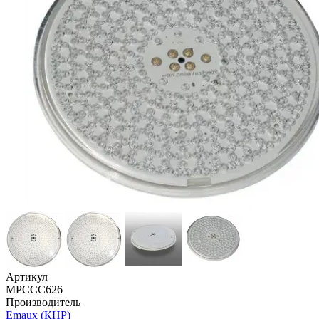
Артикул
МРCСС626
Производитель
Emaux (КНР)