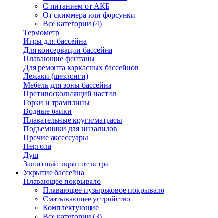
С питанием от АКБ
От скиммера или форсунки
Все категории (4)
Термометр
Игры для бассейна
Для консервации бассейна
Плавающие фонтаны
Для ремонта каркасных бассейнов
Лежаки (шезлонги)
Мебель для зоны бассейна
Противоскользящий настил
Горки и трамплины
Водные байки
Плавательные круги/матрасы
Подъемники для инвалидов
Прочие аксессуары
Пергола
Душ
Защитный экран от ветра
Укрытие бассейна
Плавающее покрывало
Плавающее пузырьковое покрывало
Сматывающее устройство
Комплектующие
Все категории (3)