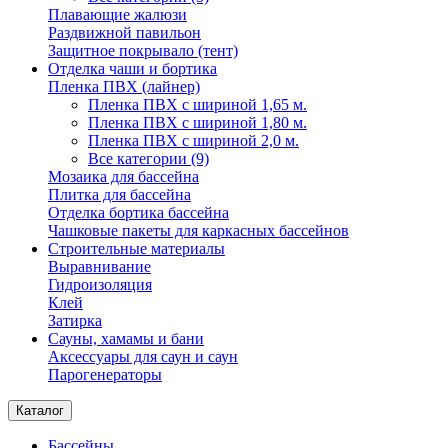
Плавающие жалюзи
Раздвижной павильон
Защитное покрывало (тент)
Отделка чаши и бортика
Пленка ПВХ (лайнер)
Пленка ПВХ с шириной 1,65 м.
Пленка ПВХ с шириной 1,80 м.
Пленка ПВХ с шириной 2,0 м.
Все категории (9)
Мозаика для бассейна
Плитка для бассейна
Отделка бортика бассейна
Чашковые пакеты для каркасных бассейнов
Строительные материалы
Выравнивание
Гидроизоляция
Клей
Затирка
Сауны, хамамы и бани
Аксессуары для саун и саун
Парогенераторы
Каталог
Бассейны