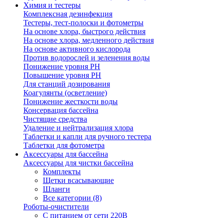
Химия и тестеры
Комплексная дезинфекция
Тестеры, тест-полоски и фотометры
На основе хлора, быстрого действия
На основе хлора, медленного действия
На основе активного кислорода
Против водорослей и зеленения воды
Понижение уровня РН
Повышение уровня РН
Для станций дозирования
Коагулянты (осветление)
Понижение жесткости воды
Консервация бассейна
Чистящие средства
Удаление и нейтрализация хлора
Таблетки и капли для ручного тестера
Таблетки для фотометра
Аксессуары для бассейна
Аксессуары для чистки бассейна
Комплекты
Щетки всасывающие
Шланги
Все категории (8)
Роботы-очистители
С питанием от сети 220В