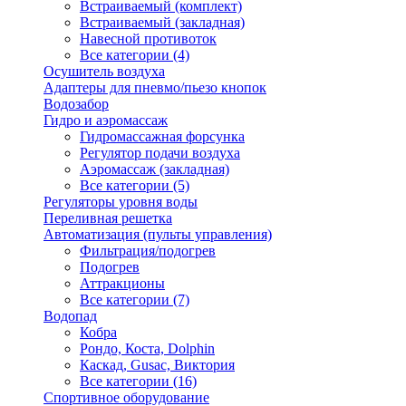
Встраиваемый (комплект)
Встраиваемый (закладная)
Навесной противоток
Все категории (4)
Осушитель воздуха
Адаптеры для пневмо/пьезо кнопок
Водозабор
Гидро и аэромассаж
Гидромассажная форсунка
Регулятор подачи воздуха
Аэромассаж (закладная)
Все категории (5)
Регуляторы уровня воды
Переливная решетка
Автоматизация (пульты управления)
Фильтрация/подогрев
Подогрев
Аттракционы
Все категории (7)
Водопад
Кобра
Рондо, Коста, Dolphin
Каскад, Gusac, Виктория
Все категории (16)
Спортивное оборудование