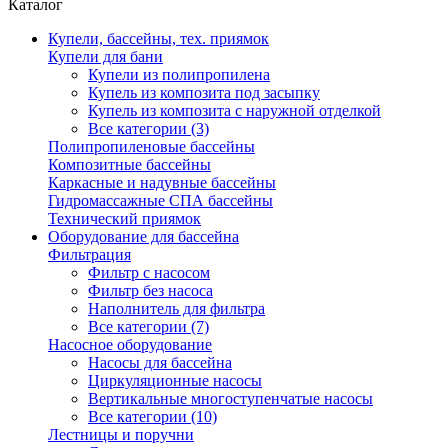
Каталог
Купели, бассейны, тех. приямок
Купели для бани
Купели из полипропилена
Купель из композита под засыпку
Купель из композита с наружной отделкой
Все категории (3)
Полипропиленовые бассейны
Композитные бассейны
Каркасные и надувные бассейны
Гидромассажные СПА бассейны
Технический приямок
Оборудование для бассейна
Фильтрация
Фильтр с насосом
Фильтр без насоса
Наполнитель для фильтра
Все категории (7)
Насосное оборудование
Насосы для бассейна
Циркуляционные насосы
Вертикальные многоступенчатые насосы
Все категории (10)
Лестницы и поручни