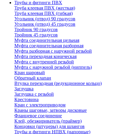
Трубы и фитинги ПВХ
Труба клеевая ПВХ (жесткая)
Труба клеевая ПВХ (гибкая)
Угольник (отвод) 90 градусов
Угольник (отвод) 45 градусов
Тройник 90 градусов
Тройник 45 градусов
Муфта соединительная цельная
Муфта соединительная разборная
Муфта разборная с наружной резьбой
Муфта переходная коническая
Муфта с внутренней резьбой
Муфта с наружной резьбой (ниппель)
Кран шаровый
Обратный клапан
Втулка переходная (редукционное кольцо)
Заглушка
Заглушка с резьбой
Крестовина
Кран с электроприводом
Краны шаговые, затворы дисковые
Фланцевое соединение
Клей, обезжириватель (праймер)
Концовки (штуцеры) для шлангов
Трубы и фитинги НПВХ (напорные)