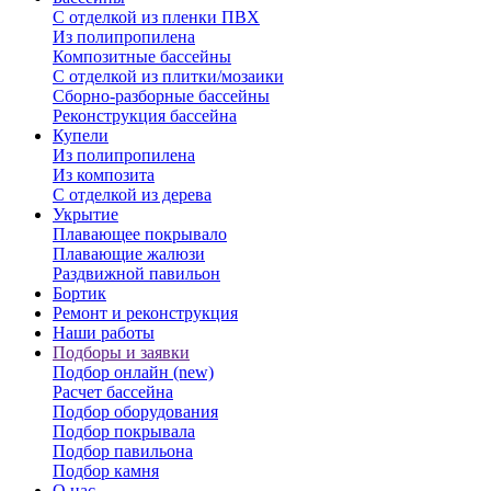
С отделкой из пленки ПВХ
Из полипропилена
Композитные бассейны
С отделкой из плитки/мозаики
Сборно-разборные бассейны
Реконструкция бассейна
Купели
Из полипропилена
Из композита
С отделкой из дерева
Укрытие
Плавающее покрывало
Плавающие жалюзи
Раздвижной павильон
Бортик
Ремонт и реконструкция
Наши работы
Подборы и заявки
Подбор онлайн (new)
Расчет бассейна
Подбор оборудования
Подбор покрывала
Подбор павильона
Подбор камня
О нас