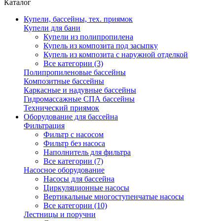
Каталог
Купели, бассейны, тех. приямок
Купели для бани
Купели из полипропилена
Купель из композита под засыпку
Купель из композита с наружной отделкой
Все категории (3)
Полипропиленовые бассейны
Композитные бассейны
Каркасные и надувные бассейны
Гидромассажные СПА бассейны
Технический приямок
Оборудование для бассейна
Фильтрация
Фильтр с насосом
Фильтр без насоса
Наполнитель для фильтра
Все категории (7)
Насосное оборудование
Насосы для бассейна
Циркуляционные насосы
Вертикальные многоступенчатые насосы
Все категории (10)
Лестницы и поручни