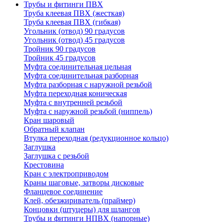
Трубы и фитинги ПВХ
Труба клеевая ПВХ (жесткая)
Труба клеевая ПВХ (гибкая)
Угольник (отвод) 90 градусов
Угольник (отвод) 45 градусов
Тройник 90 градусов
Тройник 45 градусов
Муфта соединительная цельная
Муфта соединительная разборная
Муфта разборная с наружной резьбой
Муфта переходная коническая
Муфта с внутренней резьбой
Муфта с наружной резьбой (ниппель)
Кран шаровый
Обратный клапан
Втулка переходная (редукционное кольцо)
Заглушка
Заглушка с резьбой
Крестовина
Кран с электроприводом
Краны шаговые, затворы дисковые
Фланцевое соединение
Клей, обезжириватель (праймер)
Концовки (штуцеры) для шлангов
Трубы и фитинги НПВХ (напорные)