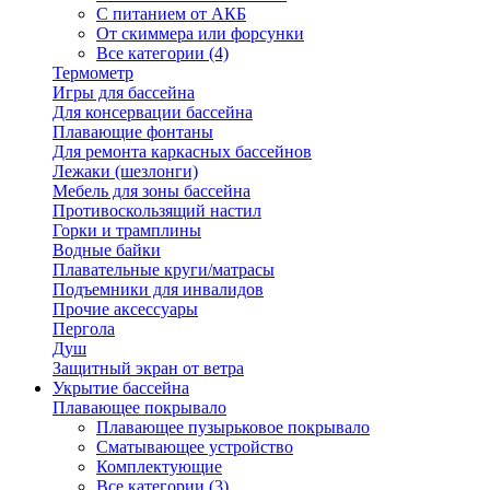
С питанием от АКБ
От скиммера или форсунки
Все категории (4)
Термометр
Игры для бассейна
Для консервации бассейна
Плавающие фонтаны
Для ремонта каркасных бассейнов
Лежаки (шезлонги)
Мебель для зоны бассейна
Противоскользящий настил
Горки и трамплины
Водные байки
Плавательные круги/матрасы
Подъемники для инвалидов
Прочие аксессуары
Пергола
Душ
Защитный экран от ветра
Укрытие бассейна
Плавающее покрывало
Плавающее пузырьковое покрывало
Сматывающее устройство
Комплектующие
Все категории (3)