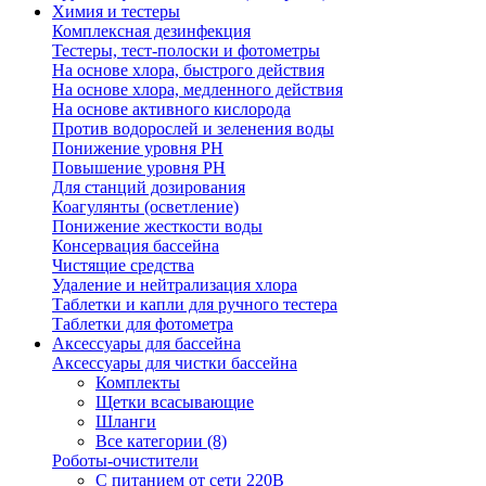
Химия и тестеры
Комплексная дезинфекция
Тестеры, тест-полоски и фотометры
На основе хлора, быстрого действия
На основе хлора, медленного действия
На основе активного кислорода
Против водорослей и зеленения воды
Понижение уровня РН
Повышение уровня РН
Для станций дозирования
Коагулянты (осветление)
Понижение жесткости воды
Консервация бассейна
Чистящие средства
Удаление и нейтрализация хлора
Таблетки и капли для ручного тестера
Таблетки для фотометра
Аксессуары для бассейна
Аксессуары для чистки бассейна
Комплекты
Щетки всасывающие
Шланги
Все категории (8)
Роботы-очистители
С питанием от сети 220В