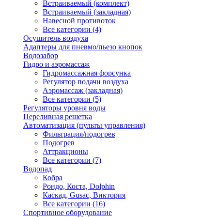
Встраиваемый (комплект)
Встраиваемый (закладная)
Навесной противоток
Все категории (4)
Осушитель воздуха
Адаптеры для пневмо/пьезо кнопок
Водозабор
Гидро и аэромассаж
Гидромассажная форсунка
Регулятор подачи воздуха
Аэромассаж (закладная)
Все категории (5)
Регуляторы уровня воды
Переливная решетка
Автоматизация (пульты управления)
Фильтрация/подогрев
Подогрев
Аттракционы
Все категории (7)
Водопад
Кобра
Рондо, Коста, Dolphin
Каскад, Gusac, Виктория
Все категории (16)
Спортивное оборудование