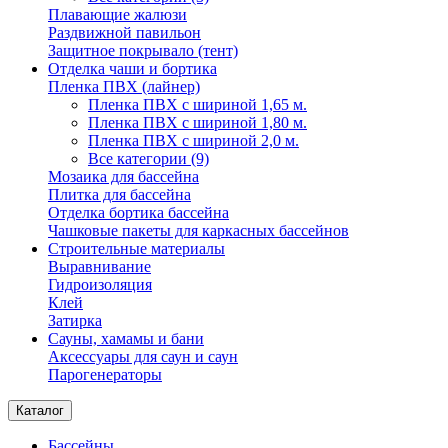
Плавающие жалюзи
Раздвижной павильон
Защитное покрывало (тент)
Отделка чаши и бортика
Пленка ПВХ (лайнер)
Пленка ПВХ с шириной 1,65 м.
Пленка ПВХ с шириной 1,80 м.
Пленка ПВХ с шириной 2,0 м.
Все категории (9)
Мозаика для бассейна
Плитка для бассейна
Отделка бортика бассейна
Чашковые пакеты для каркасных бассейнов
Строительные материалы
Выравнивание
Гидроизоляция
Клей
Затирка
Сауны, хамамы и бани
Аксессуары для саун и саун
Парогенераторы
Каталог
Бассейны