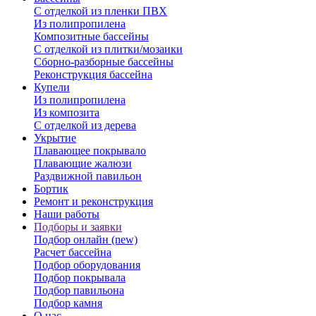
С отделкой из пленки ПВХ
Из полипропилена
Композитные бассейны
С отделкой из плитки/мозаики
Сборно-разборные бассейны
Реконструкция бассейна
Купели
Из полипропилена
Из композита
С отделкой из дерева
Укрытие
Плавающее покрывало
Плавающие жалюзи
Раздвижной павильон
Бортик
Ремонт и реконструкция
Наши работы
Подборы и заявки
Подбор онлайн (new)
Расчет бассейна
Подбор оборудования
Подбор покрывала
Подбор павильона
Подбор камня
О нас