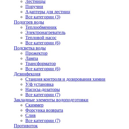
Лестницы
Поручни
Адаптеры для лестниц
Все категории (3)
Подогрев воды
Теплообменник
Электронагреватель
Тепловой насос
Все категории (6)
Подсветка воды
Прожектор
Лампа
Трансформатор
Все категории (6)
Дезинфекция
Станция контроля и дозирования химии
У/ф установка
Насосы-дозаторы
Все категории (7)
Закладные элементы водоподготовки
Скиммер
Форсунка возврата
Слив
Все категории (7)
Противоток