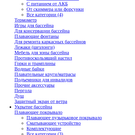
С питанием от АКБ
От скиммера или форсунки
Все категории (4)
Термометр
Игры для бассейна
Для консервации бассейна
Плавающие фонтаны
Для ремонта каркасных бассейнов
Лежаки (шезлонги)
Мебель для зоны бассейна
Противоскользящий настил
Горки и трамплины
Водные байки
Плавательные круги/матрасы
Подъемники для инвалидов
Прочие аксессуары
Пергола
Душ
Защитный экран от ветра
Укрытие бассейна
Плавающее покрывало
Плавающее пузырьковое покрывало
Сматывающее устройство
Комплектующие
Все категории (3)