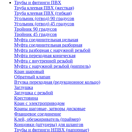
Трубы и фитинги ПВХ
Труба клеевая ПВХ (жесткая)
Труба клеевая ПВХ (гибкая)
Угольник (отвод) 90 градусов
Угольник (отвод) 45 градусов
Тройник 90 градусов
Тройник 45 градусов
Муфта соединительная цельная
Муфта соединительная разборная
Муфта разборная с наружной резьбой
Муфта переходная коническая
Муфта с внутренней резьбой
Муфта с наружной резьбой (ниппель)
Кран шаровый
Обратный клапан
Втулка переходная (редукционное кольцо)
Заглушка
Заглушка с резьбой
Крестовина
Кран с электроприводом
Краны шаговые, затворы дисковые
Фланцевое соединение
Клей, обезжириватель (праймер)
Концовки (штуцеры) для шлангов
Трубы и фитинги НПВХ (напорные)