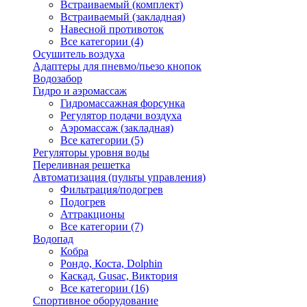
Встраиваемый (комплект)
Встраиваемый (закладная)
Навесной противоток
Все категории (4)
Осушитель воздуха
Адаптеры для пневмо/пьезо кнопок
Водозабор
Гидро и аэромассаж
Гидромассажная форсунка
Регулятор подачи воздуха
Аэромассаж (закладная)
Все категории (5)
Регуляторы уровня воды
Переливная решетка
Автоматизация (пульты управления)
Фильтрация/подогрев
Подогрев
Аттракционы
Все категории (7)
Водопад
Кобра
Рондо, Коста, Dolphin
Каскад, Gusac, Виктория
Все категории (16)
Спортивное оборудование