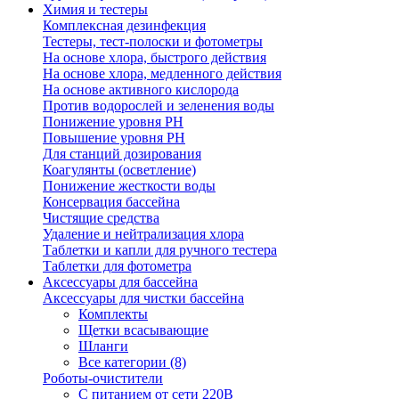
Химия и тестеры
Комплексная дезинфекция
Тестеры, тест-полоски и фотометры
На основе хлора, быстрого действия
На основе хлора, медленного действия
На основе активного кислорода
Против водорослей и зеленения воды
Понижение уровня РН
Повышение уровня РН
Для станций дозирования
Коагулянты (осветление)
Понижение жесткости воды
Консервация бассейна
Чистящие средства
Удаление и нейтрализация хлора
Таблетки и капли для ручного тестера
Таблетки для фотометра
Аксессуары для бассейна
Аксессуары для чистки бассейна
Комплекты
Щетки всасывающие
Шланги
Все категории (8)
Роботы-очистители
С питанием от сети 220В