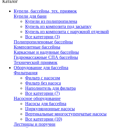
Каталог
Купели, бассейны, тех. приямок
Купели для бани
Купели из полипропилена
Купель из композита под засыпку
Купель из композита с наружной отделкой
Все категории (3)
Полипропиленовые бассейны
Композитные бассейны
Каркасные и надувные бассейны
Гидромассажные СПА бассейны
Технический приямок
Оборудование для бассейна
Фильтрация
Фильтр с насосом
Фильтр без насоса
Наполнитель для фильтра
Все категории (7)
Насосное оборудование
Насосы для бассейна
Циркуляционные насосы
Вертикальные многоступенчатые насосы
Все категории (10)
Лестницы и поручни