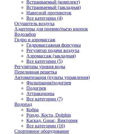
Встраиваемый (комплект)
Встраиваемый (закладная)
Навесной противоток
Все категории (4)
Осушитель воздуха
Адаптеры для пневмо/пьезо кнопок
Водозабор
Гидро и аэромассаж
Гидромассажная форсунка
Регулятор подачи воздуха
Аэромассаж (закладная)
Все категории (5)
Регуляторы уровня воды
Переливная решетка
Автоматизация (пульты управления)
Фильтрация/подогрев
Подогрев
Аттракционы
Все категории (7)
Водопад
Кобра
Рондо, Коста, Dolphin
Каскад, Gusac, Виктория
Все категории (16)
Спортивное оборудование