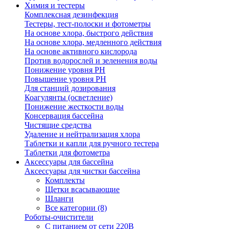
Химия и тестеры
Комплексная дезинфекция
Тестеры, тест-полоски и фотометры
На основе хлора, быстрого действия
На основе хлора, медленного действия
На основе активного кислорода
Против водорослей и зеленения воды
Понижение уровня РН
Повышение уровня РН
Для станций дозирования
Коагулянты (осветление)
Понижение жесткости воды
Консервация бассейна
Чистящие средства
Удаление и нейтрализация хлора
Таблетки и капли для ручного тестера
Таблетки для фотометра
Аксессуары для бассейна
Аксессуары для чистки бассейна
Комплекты
Щетки всасывающие
Шланги
Все категории (8)
Роботы-очистители
С питанием от сети 220В