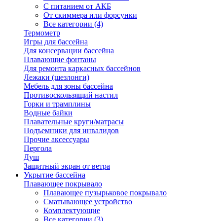
С питанием от АКБ
От скиммера или форсунки
Все категории (4)
Термометр
Игры для бассейна
Для консервации бассейна
Плавающие фонтаны
Для ремонта каркасных бассейнов
Лежаки (шезлонги)
Мебель для зоны бассейна
Противоскользящий настил
Горки и трамплины
Водные байки
Плавательные круги/матрасы
Подъемники для инвалидов
Прочие аксессуары
Пергола
Душ
Защитный экран от ветра
Укрытие бассейна
Плавающее покрывало
Плавающее пузырьковое покрывало
Сматывающее устройство
Комплектующие
Все категории (3)