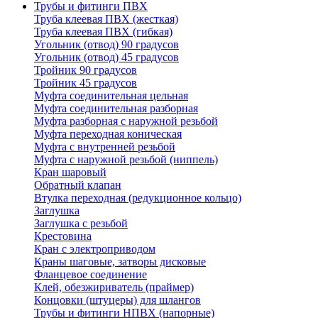
Трубы и фитинги ПВХ
Труба клеевая ПВХ (жесткая)
Труба клеевая ПВХ (гибкая)
Угольник (отвод) 90 градусов
Угольник (отвод) 45 градусов
Тройник 90 градусов
Тройник 45 градусов
Муфта соединительная цельная
Муфта соединительная разборная
Муфта разборная с наружной резьбой
Муфта переходная коническая
Муфта с внутренней резьбой
Муфта с наружной резьбой (ниппель)
Кран шаровый
Обратный клапан
Втулка переходная (редукционное кольцо)
Заглушка
Заглушка с резьбой
Крестовина
Кран с электроприводом
Краны шаговые, затворы дисковые
Фланцевое соединение
Клей, обезжириватель (праймер)
Концовки (штуцеры) для шлангов
Трубы и фитинги НПВХ (напорные)