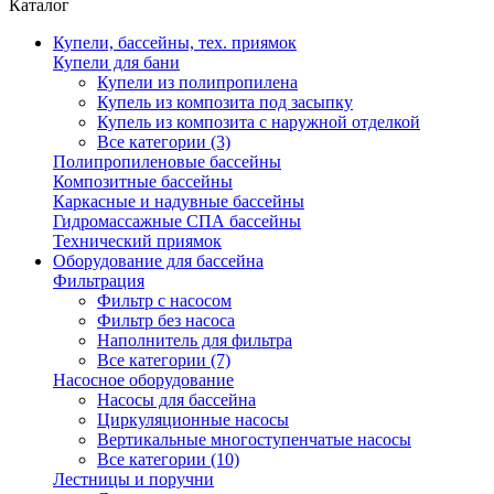
Каталог
Купели, бассейны, тех. приямок
Купели для бани
Купели из полипропилена
Купель из композита под засыпку
Купель из композита с наружной отделкой
Все категории (3)
Полипропиленовые бассейны
Композитные бассейны
Каркасные и надувные бассейны
Гидромассажные СПА бассейны
Технический приямок
Оборудование для бассейна
Фильтрация
Фильтр с насосом
Фильтр без насоса
Наполнитель для фильтра
Все категории (7)
Насосное оборудование
Насосы для бассейна
Циркуляционные насосы
Вертикальные многоступенчатые насосы
Все категории (10)
Лестницы и поручни