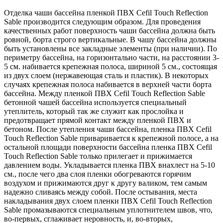
Отделка чаши бассейна пленкой ПВХ Cefil Touch Reflection
Sable производится следующим образом. Для проведения
качественных работ поверхность чаши бассейна должна быть
ровной, борта строго вертикальные. В чашу бассейна должны
быть установлены все закладные элементы (при наличии). По
периметру бассейна, на горизонтально части, на расстоянии 3-
5 см. набивается крепежная полоса, шириной 5 см., состоящая
из двух слоем (нержавеющая сталь и пластик). В некоторых
случаях крепежная полоса набивается в верхней части борта
бассейна. Между пленкой ПВХ Cefil Touch Reflection Sable
бетонной чашей бассейна используется специальный
утеплитель, который так же служит как прослойка и
предотвращает прямой контакт между пленкой ПВХ и
бетоном. После утепления чаши бассейна, пленка ПВХ Cefil
Touch Reflection Sable приваривается к крепежной полосе, а на
остальной площади поверхности бассейна пленка ПВХ Cefil
Touch Reflection Sable только прилегает и прижимается
давлением воды. Укладывается пленка ПВХ внахлест на 5-10
см., после чего два слоя пленки обогреваются горячим
воздухом и прижимаются друг к другу валиком, тем самым
надежно сливаясь между собой. После остывания, места
накладывания двух слоем пленки ПВХ Cefil Touch Reflection
Sable промазываются специальным уплотнителем швов, что,
во-первых, сглаживает неровность, и, во-вторых,