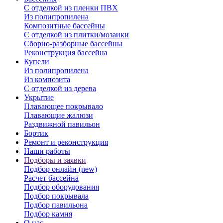
С отделкой из пленки ПВХ
Из полипропилена
Композитные бассейны
С отделкой из плитки/мозаики
Сборно-разборные бассейны
Реконструкция бассейна
Купели
Из полипропилена
Из композита
С отделкой из дерева
Укрытие
Плавающее покрывало
Плавающие жалюзи
Раздвижной павильон
Бортик
Ремонт и реконструкция
Наши работы
Подборы и заявки
Подбор онлайн (new)
Расчет бассейна
Подбор оборудования
Подбор покрывала
Подбор павильона
Подбор камня
О нас