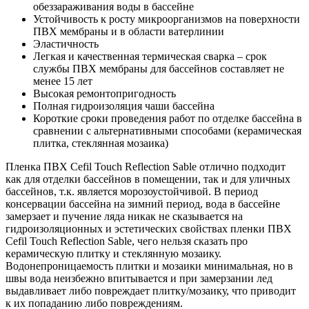
обеззараживания воды в бассейне
Устойчивость к росту микроорганизмов на поверхности
ПВХ мембраны и в области ватерлинии
Эластичность
Легкая и качественная термическая сварка – срок
службы ПВХ мембраны для бассейнов составляет не
менее 15 лет
Высокая ремонтопригодность
Полная гидроизоляция чаши бассейна
Короткие сроки проведения работ по отделке бассейна в
сравнении с альтернативными способами (керамическая
плитка, стеклянная мозаика)
Пленка ПВХ Cefil Touch Reflection Sable отлично подходит
как для отделки бассейнов в помещении, так и для уличных
бассейнов, т.к. является морозоустойчивой. В период
консервации бассейна на зимний период, вода в бассейне
замерзает и пучение ляда никак не сказывается на
гидроизоляционных и эстетических свойствах пленки ПВХ
Cefil Touch Reflection Sable, чего нельзя сказать про
керамическую плитку и стеклянную мозаику.
Водонепроницаемость плитки и мозаики минимальная, но в
швы вода неизбежно впитывается и при замерзании лед
выдавливает либо повреждает плитку/мозаику, что приводит
к их попаданию либо повреждениям.