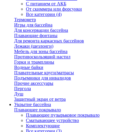
С питанием от АКБ
От скиммера или форсунки
Все категории (4)
Термометр
Игры для бассейна
Для консервации бассейна
Плавающие фонтаны
Для ремонта каркасных бассейнов
Лежаки (шезлонги)
Мебель для зоны бассейна
Противоскользящий настил
Горки и трамплины
Водные байки
Плавательные круги/матрасы
Подъемники для инвалидов
Прочие аксессуары
Пергола
Душ
Защитный экран от ветра
Укрытие бассейна
Плавающее покрывало
Плавающее пузырьковое покрывало
Сматывающее устройство
Комплектующие
Все категории (3)