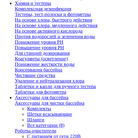
Химия и тестеры
Комплексная дезинфекция
Тестеры, тест-полоски и фотометры
На основе хлора, быстрого действия
На основе хлора, медленного действия
На основе активного кислорода
Против водорослей и зеленения воды
Понижение уровня РН
Повышение уровня РН
Для станций дозирования
Коагулянты (осветление)
Понижение жесткости воды
Консервация бассейна
Чистящие средства
Удаление и нейтрализация хлора
Таблетки и капли для ручного тестера
Таблетки для фотометра
Аксессуары для бассейна
Аксессуары для чистки бассейна
Комплекты
Щетки всасывающие
Шланги
Все категории (8)
Роботы-очистители
С питанием от сети 220В