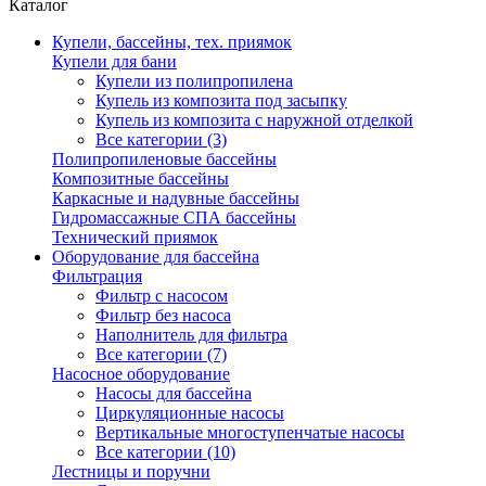
Каталог
Купели, бассейны, тех. приямок
Купели для бани
Купели из полипропилена
Купель из композита под засыпку
Купель из композита с наружной отделкой
Все категории (3)
Полипропиленовые бассейны
Композитные бассейны
Каркасные и надувные бассейны
Гидромассажные СПА бассейны
Технический приямок
Оборудование для бассейна
Фильтрация
Фильтр с насосом
Фильтр без насоса
Наполнитель для фильтра
Все категории (7)
Насосное оборудование
Насосы для бассейна
Циркуляционные насосы
Вертикальные многоступенчатые насосы
Все категории (10)
Лестницы и поручни