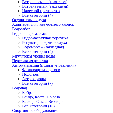
Встраиваемый (комплект)
Встраиваемый (закладная)
Навесной противоток
Все категории (4)
Осушитель воздуха
Адаптеры для пневмо/пьезо кнопок
Водозабор
Гидро и аэромассаж
Гидромассажная форсунка
Регулятор подачи воздуха
Аэромассаж (закладная)
Все категории (5)
Регуляторы уровня воды
Переливная решетка
Автоматизация (пульты управления)
Фильтрация/подогрев
Подогрев
Аттракционы
Все категории (7)
Водопад
Кобра
Рондо, Коста, Dolphin
Каскад, Gusac, Виктория
Все категории (16)
Спортивное оборудование