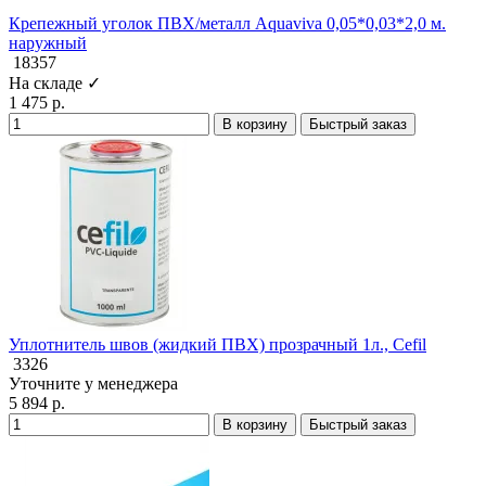
Крепежный уголок ПВХ/металл Aquaviva 0,05*0,03*2,0 м.
наружный
18357
На складе ✓
1 475 р.
В корзину
Быстрый заказ
Уплотнитель швов (жидкий ПВХ) прозрачный 1л., Cefil
3326
Уточните у менеджера
5 894 р.
В корзину
Быстрый заказ