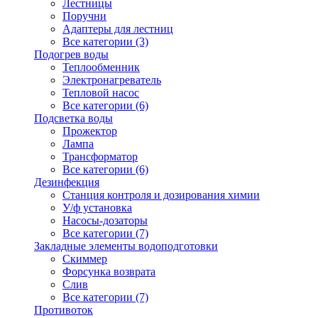
Лестницы
Поручни
Адаптеры для лестниц
Все категории (3)
Подогрев воды
Теплообменник
Электронагреватель
Тепловой насос
Все категории (6)
Подсветка воды
Прожектор
Лампа
Трансформатор
Все категории (6)
Дезинфекция
Станция контроля и дозирования химии
У/ф установка
Насосы-дозаторы
Все категории (7)
Закладные элементы водоподготовки
Скиммер
Форсунка возврата
Слив
Все категории (7)
Противоток