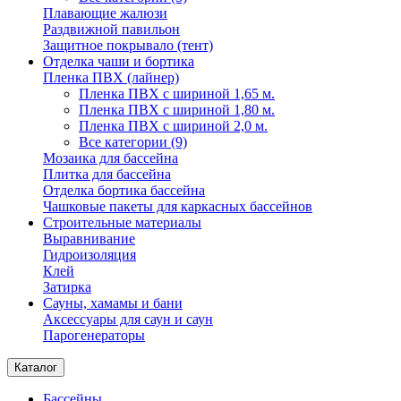
Плавающие жалюзи
Раздвижной павильон
Защитное покрывало (тент)
Отделка чаши и бортика
Пленка ПВХ (лайнер)
Пленка ПВХ с шириной 1,65 м.
Пленка ПВХ с шириной 1,80 м.
Пленка ПВХ с шириной 2,0 м.
Все категории (9)
Мозаика для бассейна
Плитка для бассейна
Отделка бортика бассейна
Чашковые пакеты для каркасных бассейнов
Строительные материалы
Выравнивание
Гидроизоляция
Клей
Затирка
Сауны, хамамы и бани
Аксессуары для саун и саун
Парогенераторы
Каталог
Бассейны