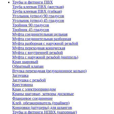
Трубы и фитинги ПВХ
Труба клеевая ПВХ (жесткая)
Труба клеевая ПВХ (гибкая)
Угольник (отвод) 90 градусов
Угольник (отвод) 45 градусов
Тройник 90 градусов
Тройник 45 градусов
Муфта соединительная цельная
Муфта соединительная разборная
Муфта разборная с наружной резьбой
Муфта переходная коническая
Муфта с внутренней резьбой
Муфта с наружной резьбой (ниппель)
Кран шаровый
Обратный клапан
Втулка переходная (редукционное кольцо)
Заглушка
Заглушка с резьбой
Крестовина
Кран с электроприводом
Краны шаговые, затворы дисковые
Фланцевое соединение
Клей, обезжириватель (праймер)
Концовки (штуцеры) для шлангов
Трубы и фитинги НПВХ (напорные)