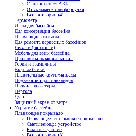
С питанием от АКБ
От скиммера или форсунки
Все категории (4)
Термометр
Игры для бассейна
Для консервации бассейна
Плавающие фонтаны
Для ремонта каркасных бассейнов
Лежаки (шезлонги)
Мебель для зоны бассейна
Противоскользящий настил
Горки и трамплины
Водные байки
Плавательные круги/матрасы
Подъемники для инвалидов
Прочие аксессуары
Пергола
Душ
Защитный экран от ветра
Укрытие бассейна
Плавающее покрывало
Плавающее пузырьковое покрывало
Сматывающее устройство
Комплектующие
Все категории (3)