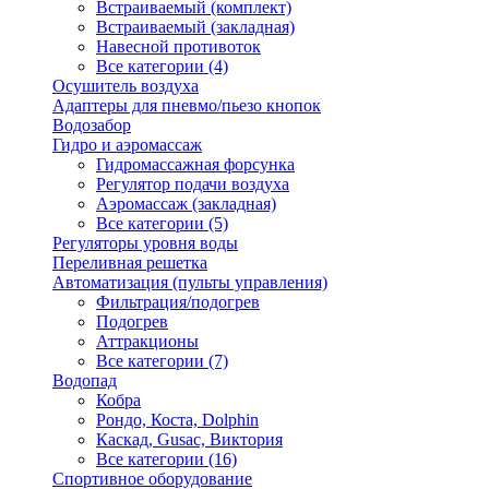
Встраиваемый (комплект)
Встраиваемый (закладная)
Навесной противоток
Все категории (4)
Осушитель воздуха
Адаптеры для пневмо/пьезо кнопок
Водозабор
Гидро и аэромассаж
Гидромассажная форсунка
Регулятор подачи воздуха
Аэромассаж (закладная)
Все категории (5)
Регуляторы уровня воды
Переливная решетка
Автоматизация (пульты управления)
Фильтрация/подогрев
Подогрев
Аттракционы
Все категории (7)
Водопад
Кобра
Рондо, Коста, Dolphin
Каскад, Gusac, Виктория
Все категории (16)
Спортивное оборудование