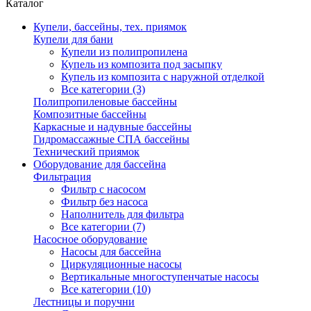
Каталог
Купели, бассейны, тех. приямок
Купели для бани
Купели из полипропилена
Купель из композита под засыпку
Купель из композита с наружной отделкой
Все категории (3)
Полипропиленовые бассейны
Композитные бассейны
Каркасные и надувные бассейны
Гидромассажные СПА бассейны
Технический приямок
Оборудование для бассейна
Фильтрация
Фильтр с насосом
Фильтр без насоса
Наполнитель для фильтра
Все категории (7)
Насосное оборудование
Насосы для бассейна
Циркуляционные насосы
Вертикальные многоступенчатые насосы
Все категории (10)
Лестницы и поручни