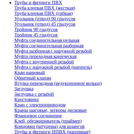
Трубы и фитинги ПВХ
Труба клеевая ПВХ (жесткая)
Труба клеевая ПВХ (гибкая)
Угольник (отвод) 90 градусов
Угольник (отвод) 45 градусов
Тройник 90 градусов
Тройник 45 градусов
Муфта соединительная цельная
Муфта соединительная разборная
Муфта разборная с наружной резьбой
Муфта переходная коническая
Муфта с внутренней резьбой
Муфта с наружной резьбой (ниппель)
Кран шаровый
Обратный клапан
Втулка переходная (редукционное кольцо)
Заглушка
Заглушка с резьбой
Крестовина
Кран с электроприводом
Краны шаговые, затворы дисковые
Фланцевое соединение
Клей, обезжириватель (праймер)
Концовки (штуцеры) для шлангов
Трубы и фитинги НПВХ (напорные)