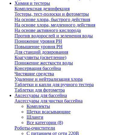
Химия и тестеры
Комплексная дезинфекция
Тестеры, тест-полоски и фотометры
На основе хлора, быстрого действия
На основе хлора, медленного действия
На основе активного кислорода
Против водорослей и зеленения воды
Понижение уровня РН
Повышение уровня РН
Для станций дозирования
Коагулянты (осветление)
Понижение жесткости воды
Консервация бассейна
Чистящие средства
Удаление и нейтрализация хлора
Таблетки и капли для ручного тестера
Таблетки для фотометра
Аксессуары для бассейна
Аксессуары для чистки бассейна
Комплекты
Щетки всасывающие
Шланги
Все категории (8)
Роботы-очистители
С питанием от сети 220В