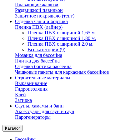
Плавающие жалюзи
Раздвижной павильон
Защитное покрывало (тент)
Отделка чаши и бортика
Пленка ПВХ (лайнер)
Пленка ПВХ с шириной 1,65 м.
Пленка ПВХ с шириной 1,80 м.
Пленка ПВХ с шириной 2,0 м.
Все категории (9)
Мозаика для бассейна
Плитка для бассейна
Отделка бортика бассейна
Чашковые пакеты для каркасных бассейнов
Строительные материалы
Выравнивание
Гидроизоляция
Клей
Затирка
Сауны, хамамы и бани
Аксессуары для саун и саун
Парогенераторы
Каталог
Бассейны