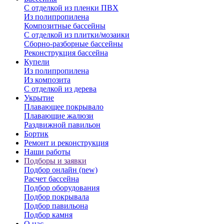
С отделкой из пленки ПВХ
Из полипропилена
Композитные бассейны
С отделкой из плитки/мозаики
Сборно-разборные бассейны
Реконструкция бассейна
Купели
Из полипропилена
Из композита
С отделкой из дерева
Укрытие
Плавающее покрывало
Плавающие жалюзи
Раздвижной павильон
Бортик
Ремонт и реконструкция
Наши работы
Подборы и заявки
Подбор онлайн (new)
Расчет бассейна
Подбор оборудования
Подбор покрывала
Подбор павильона
Подбор камня
О нас