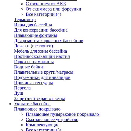
С питанием от АКБ
От скиммера или форсунки
Все категории (4)
Термометр
Игры для бассейна
Для консервации бассейна
Плавающие фонтаны
Для ремонта каркасных бассейнов
Лежаки (шезлонги)
Мебель для зоны бассейна
Противоскользящий настил
Горки и трамплины
Водные байки
Плавательные круги/матрасы
Подъемники для инвалидов
Прочие аксессуары
Пергола
Душ
Защитный экран от ветра
Укрытие бассейна
Плавающее покрывало
Плавающее пузырьковое покрывало
Сматывающее устройство
Комплектующие
Все категории (3)