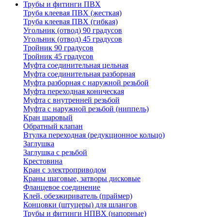
Трубы и фитинги ПВХ
Труба клеевая ПВХ (жесткая)
Труба клеевая ПВХ (гибкая)
Угольник (отвод) 90 градусов
Угольник (отвод) 45 градусов
Тройник 90 градусов
Тройник 45 градусов
Муфта соединительная цельная
Муфта соединительная разборная
Муфта разборная с наружной резьбой
Муфта переходная коническая
Муфта с внутренней резьбой
Муфта с наружной резьбой (ниппель)
Кран шаровый
Обратный клапан
Втулка переходная (редукционное кольцо)
Заглушка
Заглушка с резьбой
Крестовина
Кран с электроприводом
Краны шаговые, затворы дисковые
Фланцевое соединение
Клей, обезжириватель (праймер)
Концовки (штуцеры) для шлангов
Трубы и фитинги НПВХ (напорные)