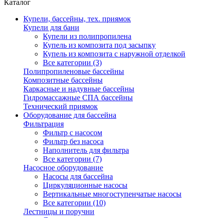
Каталог
Купели, бассейны, тех. приямок
Купели для бани
Купели из полипропилена
Купель из композита под засыпку
Купель из композита с наружной отделкой
Все категории (3)
Полипропиленовые бассейны
Композитные бассейны
Каркасные и надувные бассейны
Гидромассажные СПА бассейны
Технический приямок
Оборудование для бассейна
Фильтрация
Фильтр с насосом
Фильтр без насоса
Наполнитель для фильтра
Все категории (7)
Насосное оборудование
Насосы для бассейна
Циркуляционные насосы
Вертикальные многоступенчатые насосы
Все категории (10)
Лестницы и поручни