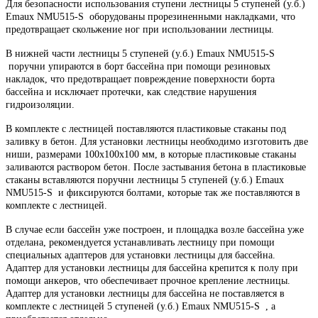
Для безопасности использования ступени лестницы 5 ступеней (у.б.)
Emaux NMU515-S оборудованы прорезиненными накладками, что
предотвращает скольжение ног при использовании лестницы.
В нижней части лестницы 5 ступеней (у.б.) Emaux NMU515-S
поручни упираются в борт бассейна при помощи резиновых
накладок, что предотвращает повреждение поверхности борта
бассейна и исключает протечки, как следствие нарушения
гидроизоляции.
В комплекте с лестницей поставляются пластиковые стаканы под
заливку в бетон. Для установки лестницы необходимо изготовить две
ниши, размерами 100х100х100 мм, в которые пластиковые стаканы
заливаются раствором бетон. После застывания бетона в пластиковые
стаканы вставляются поручни лестницы 5 ступеней (у.б.) Emaux
NMU515-S и фиксируются болтами, которые так же поставляются в
комплекте с лестницей.
В случае если бассейн уже построен, и площадка возле бассейна уже
отделана, рекомендуется устанавливать лестницу при помощи
специальных адаптеров для установки лестницы для бассейна.
Адаптер для установки лестницы для бассейна крепится к полу при
помощи анкеров, что обеспечивает прочное крепление лестницы.
Адаптер для установки лестницы для бассейна не поставляется в
комплекте с лестницей 5 ступеней (у.б.) Emaux NMU515-S , а