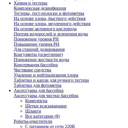
Химия и тестеры
Комплексная дезинфекция
Тестеры, тест-полоски и фотометры
На основе хлора, быстрого действия
На основе хлора, медленного действия
На основе активного кислорода
Против водорослей и зеленения воды
Понижение уровня РН
Повышение уровня РН
Для станций дозирования
Коагулянты (осветление)
Понижение жесткости воды
Консервация бассейна
Чистящие средства
Удаление и нейтрализация хлора
Таблетки и капли для ручного тестера
Таблетки для фотометра
Аксессуары для бассейна
Аксессуары для чистки бассейна
Комплекты
Щетки всасывающие
Шланги
Все категории (8)
Роботы-очистители
С питанием от сети 220В