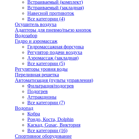
Встраиваемый (комплект)
Встраиваемый (закладная)
Навесной противоток
Все категории (4)
Осушитель воздуха
Адаптеры для пневмо/пьезо кнопок
Водозабор
Гидро и аэромассаж
Гидромассажная форсунка
Регулятор подачи воздуха
Аэромассаж (закладная)
Все категории (5)
Регуляторы уровня воды
Переливная решетка
Автоматизация (пульты управления)
Фильтрация/подогрев
Подогрев
Аттракционы
Все категории (7)
Водопад
Кобра
Рондо, Коста, Dolphin
Каскад, Gusac, Виктория
Все категории (16)
Спортивное оборудование