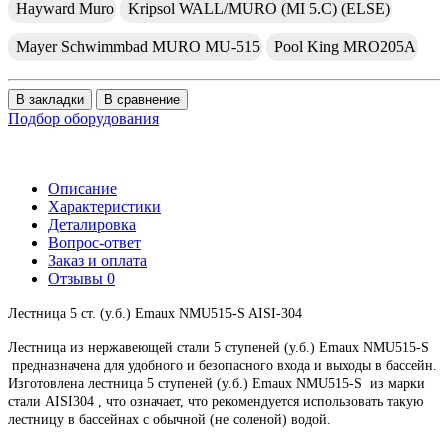
Hayward Muro
Kripsol WALL/MURO (MI 5.С) (ELSE)
Mayer Schwimmbad MURO MU-515
Pool King MRO205A
В закладки
В сравнение
Подбор оборудования
Описание
Характеристики
Деталировка
Вопрос-ответ
Заказ и оплата
Отзывы
0
Лестница 5 ст. (у.б.) Emaux NMU515-S AISI-304
Лестница из нержавеющей стали 5 ступеней (у.б.) Emaux NMU515-S
предназначена для удобного и безопасного входа и выходы в бассейн.
Изготовлена лестница 5 ступеней (у.б.) Emaux NMU515-S из марки
стали AISI304 , что означает, что рекомендуется использовать такую
лестницу в бассейнах с обычной (не соленой) водой.