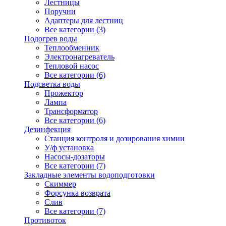
Лестницы
Поручни
Адаптеры для лестниц
Все категории (3)
Подогрев воды
Теплообменник
Электронагреватель
Тепловой насос
Все категории (6)
Подсветка воды
Прожектор
Лампа
Трансформатор
Все категории (6)
Дезинфекция
Станция контроля и дозирования химии
У/ф установка
Насосы-дозаторы
Все категории (7)
Закладные элементы водоподготовки
Скиммер
Форсунка возврата
Слив
Все категории (7)
Противоток