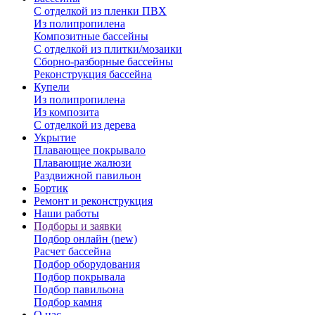
С отделкой из пленки ПВХ
Из полипропилена
Композитные бассейны
С отделкой из плитки/мозаики
Сборно-разборные бассейны
Реконструкция бассейна
Купели
Из полипропилена
Из композита
С отделкой из дерева
Укрытие
Плавающее покрывало
Плавающие жалюзи
Раздвижной павильон
Бортик
Ремонт и реконструкция
Наши работы
Подборы и заявки
Подбор онлайн (new)
Расчет бассейна
Подбор оборудования
Подбор покрывала
Подбор павильона
Подбор камня
О нас