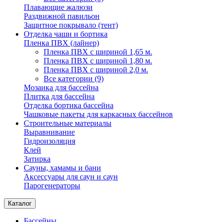
Плавающие жалюзи
Раздвижной павильон
Защитное покрывало (тент)
Отделка чаши и бортика
Пленка ПВХ (лайнер)
Пленка ПВХ с шириной 1,65 м.
Пленка ПВХ с шириной 1,80 м.
Пленка ПВХ с шириной 2,0 м.
Все категории (9)
Мозаика для бассейна
Плитка для бассейна
Отделка бортика бассейна
Чашковые пакеты для каркасных бассейнов
Строительные материалы
Выравнивание
Гидроизоляция
Клей
Затирка
Сауны, хамамы и бани
Аксессуары для саун и саун
Парогенераторы
Каталог
Бассейны