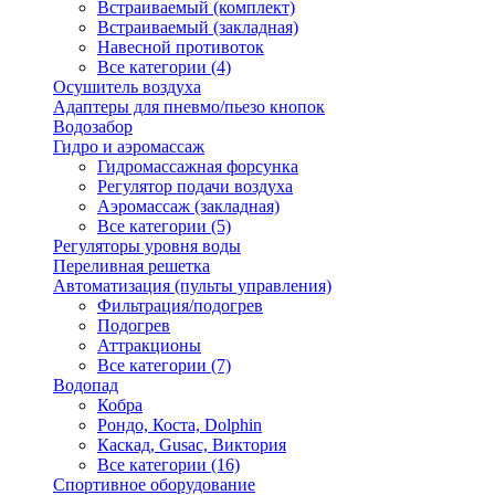
Встраиваемый (комплект)
Встраиваемый (закладная)
Навесной противоток
Все категории (4)
Осушитель воздуха
Адаптеры для пневмо/пьезо кнопок
Водозабор
Гидро и аэромассаж
Гидромассажная форсунка
Регулятор подачи воздуха
Аэромассаж (закладная)
Все категории (5)
Регуляторы уровня воды
Переливная решетка
Автоматизация (пульты управления)
Фильтрация/подогрев
Подогрев
Аттракционы
Все категории (7)
Водопад
Кобра
Рондо, Коста, Dolphin
Каскад, Gusac, Виктория
Все категории (16)
Спортивное оборудование