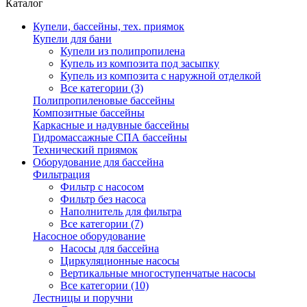
Каталог
Купели, бассейны, тех. приямок
Купели для бани
Купели из полипропилена
Купель из композита под засыпку
Купель из композита с наружной отделкой
Все категории (3)
Полипропиленовые бассейны
Композитные бассейны
Каркасные и надувные бассейны
Гидромассажные СПА бассейны
Технический приямок
Оборудование для бассейна
Фильтрация
Фильтр с насосом
Фильтр без насоса
Наполнитель для фильтра
Все категории (7)
Насосное оборудование
Насосы для бассейна
Циркуляционные насосы
Вертикальные многоступенчатые насосы
Все категории (10)
Лестницы и поручни