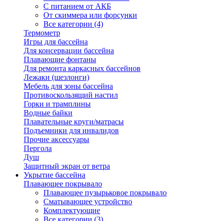
С питанием от АКБ
От скиммера или форсунки
Все категории (4)
Термометр
Игры для бассейна
Для консервации бассейна
Плавающие фонтаны
Для ремонта каркасных бассейнов
Лежаки (шезлонги)
Мебель для зоны бассейна
Противоскользящий настил
Горки и трамплины
Водные байки
Плавательные круги/матрасы
Подъемники для инвалидов
Прочие аксессуары
Пергола
Душ
Защитный экран от ветра
Укрытие бассейна
Плавающее покрывало
Плавающее пузырьковое покрывало
Сматывающее устройство
Комплектующие
Все категории (3)