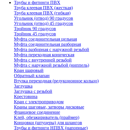
Трубы и фитинги ПВХ
Труба клеевая ПВХ (жесткая)
Труба клеевая ПВХ (гибкая)
Угольник (отвод) 90 градусов
Угольник (отвод) 45 градусов
Тройник 90 градусов
Тройник 45 градусов
Муфта соединительная цельная
Муфта соединительная разборная
Муфта разборная с наружной резьбой
Муфта переходная коническая
Муфта с внутренней резьбой
Муфта с наружной резьбой (ниппель)
Кран шаровый
Обратный клапан
Втулка переходная (редукционное кольцо)
Заглушка
Заглушка с резьбой
Крестовина
Кран с электроприводом
Краны шаговые, затворы дисковые
Фланцевое соединение
Клей, обезжириватель (праймер)
Концовки (штуцеры) для шлангов
Трубы и фитинги НПВХ (напорные)