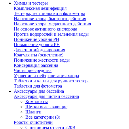
Химия и тестеры
Комплексная дезинфекция
Тестеры, тест-полоски и фотометры
На основе хлора, быстрого действия
На основе хлора, медленного действия
На основе активного кислорода
Против водорослей и зеленения воды
Понижение уровня РН
Повышение уровня РН
Для станций дозирования
Коагулянты (осветление)
Понижение жесткости воды
Консервация бассейна
Чистящие средства
Удаление и нейтрализация хлора
Таблетки и капли для ручного тестера
Таблетки для фотометра
Аксессуары для бассейна
Аксессуары для чистки бассейна
Комплекты
Щетки всасывающие
Шланги
Все категории (8)
Роботы-очистители
С питанием от сети 220В