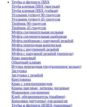
Трубы и фитинги ПВХ
Труба клеевая ПВХ (жесткая)
Труба клеевая ПВХ (гибкая)
Угольник (отвод) 90 градусов
Угольник (отвод) 45 градусов
Тройник 90 градусов
Тройник 45 градусов
Муфта соединительная цельная
Муфта соединительная разборная
Муфта разборная с наружной резьбой
Муфта переходная коническая
Муфта с внутренней резьбой
Муфта с наружной резьбой (ниппель)
Кран шаровый
Обратный клапан
Втулка переходная (редукционное кольцо)
Заглушка
Заглушка с резьбой
Крестовина
Кран с электроприводом
Краны шаговые, затворы дисковые
Фланцевое соединение
Клей, обезжириватель (праймер)
Концовки (штуцеры) для шлангов
Трубы и фитинги НПВХ (напорные)