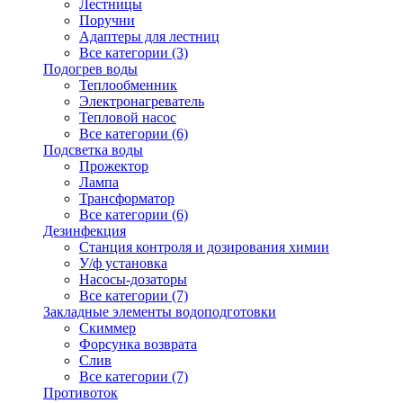
Лестницы
Поручни
Адаптеры для лестниц
Все категории (3)
Подогрев воды
Теплообменник
Электронагреватель
Тепловой насос
Все категории (6)
Подсветка воды
Прожектор
Лампа
Трансформатор
Все категории (6)
Дезинфекция
Станция контроля и дозирования химии
У/ф установка
Насосы-дозаторы
Все категории (7)
Закладные элементы водоподготовки
Скиммер
Форсунка возврата
Слив
Все категории (7)
Противоток