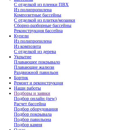
С отделкой из пленки ПВХ
Из полипропилена
Композитные бассейны
С отделкой из плитки/мозаики
Сборно-разборные бассейны
Реконструкция бассейна
Купели
Из полипропилена
Из композита
С отделкой из дерева
Укрытие
Плавающее покрывало
Плавающие жалюзи
Раздвижной павильон
Бортик
Ремонт и реконструкция
Наши работы
Подборы и заявки
Подбор онлайн (new)
Расчет бассейна
Подбор оборудования
Подбор покрывала
Подбор павильона
Подбор камня
О нас