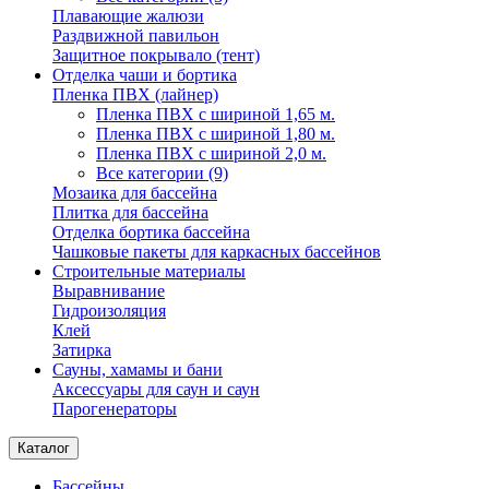
Плавающие жалюзи
Раздвижной павильон
Защитное покрывало (тент)
Отделка чаши и бортика
Пленка ПВХ (лайнер)
Пленка ПВХ с шириной 1,65 м.
Пленка ПВХ с шириной 1,80 м.
Пленка ПВХ с шириной 2,0 м.
Все категории (9)
Мозаика для бассейна
Плитка для бассейна
Отделка бортика бассейна
Чашковые пакеты для каркасных бассейнов
Строительные материалы
Выравнивание
Гидроизоляция
Клей
Затирка
Сауны, хамамы и бани
Аксессуары для саун и саун
Парогенераторы
Каталог
Бассейны