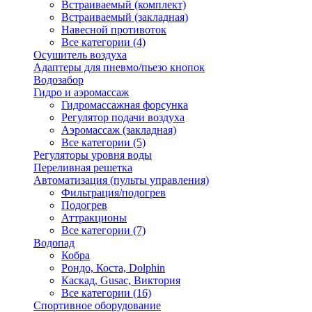
Встраиваемый (комплект)
Встраиваемый (закладная)
Навесной противоток
Все категории (4)
Осушитель воздуха
Адаптеры для пневмо/пьезо кнопок
Водозабор
Гидро и аэромассаж
Гидромассажная форсунка
Регулятор подачи воздуха
Аэромассаж (закладная)
Все категории (5)
Регуляторы уровня воды
Переливная решетка
Автоматизация (пульты управления)
Фильтрация/подогрев
Подогрев
Аттракционы
Все категории (7)
Водопад
Кобра
Рондо, Коста, Dolphin
Каскад, Gusac, Виктория
Все категории (16)
Спортивное оборудование