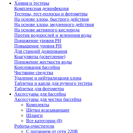
Химия и тестеры
Комплексная дезинфекция
Тестеры, тест-полоски и фотометры
На основе хлора, быстрого действия
На основе хлора, медленного действия
На основе активного кислорода
Против водорослей и зеленения воды
Понижение уровня РН
Повышение уровня РН
Для станций дозирования
Коагулянты (осветление)
Понижение жесткости воды
Консервация бассейна
Чистящие средства
Удаление и нейтрализация хлора
Таблетки и капли для ручного тестера
Таблетки для фотометра
Аксессуары для бассейна
Аксессуары для чистки бассейна
Комплекты
Щетки всасывающие
Шланги
Все категории (8)
Роботы-очистители
С питанием от сети 220В