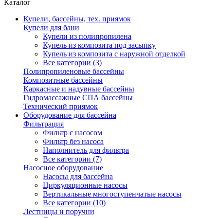
Каталог
Купели, бассейны, тех. приямок
Купели для бани
Купели из полипропилена
Купель из композита под засыпку
Купель из композита с наружной отделкой
Все категории (3)
Полипропиленовые бассейны
Композитные бассейны
Каркасные и надувные бассейны
Гидромассажные СПА бассейны
Технический приямок
Оборудование для бассейна
Фильтрация
Фильтр с насосом
Фильтр без насоса
Наполнитель для фильтра
Все категории (7)
Насосное оборудование
Насосы для бассейна
Циркуляционные насосы
Вертикальные многоступенчатые насосы
Все категории (10)
Лестницы и поручни