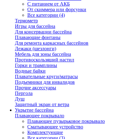
С питанием от АКБ
От скиммера или форсунки
Все категории (4)
Термометр
Игры для бассейна
Для консервации бассейна
Плавающие фонтаны
Для ремонта каркасных бассейнов
Лежаки (шезлонги)
Мебель для зоны бассейна
Противоскользящий настил
Горки и трамплины
Водные байки
Плавательные круги/матрасы
Подъемники для инвалидов
Прочие аксессуары
Пергола
Душ
Защитный экран от ветра
Укрытие бассейна
Плавающее покрывало
Плавающее пузырьковое покрывало
Сматывающее устройство
Комплектующие
Все категории (3)