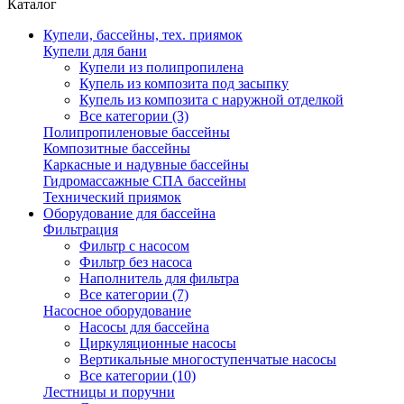
Каталог
Купели, бассейны, тех. приямок
Купели для бани
Купели из полипропилена
Купель из композита под засыпку
Купель из композита с наружной отделкой
Все категории (3)
Полипропиленовые бассейны
Композитные бассейны
Каркасные и надувные бассейны
Гидромассажные СПА бассейны
Технический приямок
Оборудование для бассейна
Фильтрация
Фильтр с насосом
Фильтр без насоса
Наполнитель для фильтра
Все категории (7)
Насосное оборудование
Насосы для бассейна
Циркуляционные насосы
Вертикальные многоступенчатые насосы
Все категории (10)
Лестницы и поручни