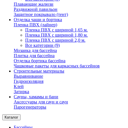
Плавающие жалюзи
Раздвижной павильон
Защитное покрывало (тент)
Отделка чаши и бортика
Пленка ПВХ (лайнер)
Пленка ПВХ с шириной 1,65 м.
Пленка ПВХ с шириной 1,80 м.
Пленка ПВХ с шириной 2,0 м.
Все категории (9)
Мозаика для бассейна
Плитка для бассейна
Отделка бортика бассейна
Чашковые пакеты для каркасных бассейнов
Строительные материалы
Выравнивание
Гидроизоляция
Клей
Затирка
Сауны, хамамы и бани
Аксессуары для саун и саун
Парогенераторы
Каталог
Бассейны