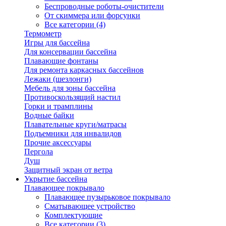
Беспроводные роботы-очистители
От скиммера или форсунки
Все категории (4)
Термометр
Игры для бассейна
Для консервации бассейна
Плавающие фонтаны
Для ремонта каркасных бассейнов
Лежаки (шезлонги)
Мебель для зоны бассейна
Противоскользящий настил
Горки и трамплины
Водные байки
Плавательные круги/матрасы
Подъемники для инвалидов
Прочие аксессуары
Пергола
Душ
Защитный экран от ветра
Укрытие бассейна
Плавающее покрывало
Плавающее пузырьковое покрывало
Сматывающее устройство
Комплектующие
Все категории (3)