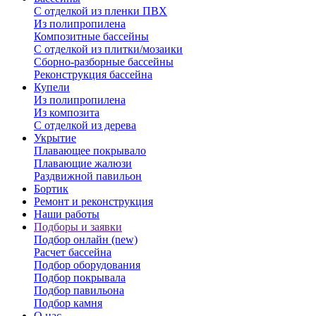
С отделкой из пленки ПВХ
Из полипропилена
Композитные бассейны
С отделкой из плитки/мозаики
Сборно-разборные бассейны
Реконструкция бассейна
Купели
Из полипропилена
Из композита
С отделкой из дерева
Укрытие
Плавающее покрывало
Плавающие жалюзи
Раздвижной павильон
Бортик
Ремонт и реконструкция
Наши работы
Подборы и заявки
Подбор онлайн (new)
Расчет бассейна
Подбор оборудования
Подбор покрывала
Подбор павильона
Подбор камня
О нас