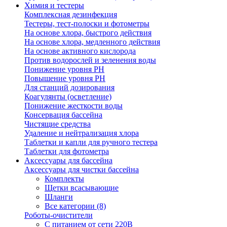
Химия и тестеры
Комплексная дезинфекция
Тестеры, тест-полоски и фотометры
На основе хлора, быстрого действия
На основе хлора, медленного действия
На основе активного кислорода
Против водорослей и зеленения воды
Понижение уровня РН
Повышение уровня РН
Для станций дозирования
Коагулянты (осветление)
Понижение жесткости воды
Консервация бассейна
Чистящие средства
Удаление и нейтрализация хлора
Таблетки и капли для ручного тестера
Таблетки для фотометра
Аксессуары для бассейна
Аксессуары для чистки бассейна
Комплекты
Щетки всасывающие
Шланги
Все категории (8)
Роботы-очистители
С питанием от сети 220В