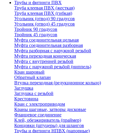
Трубы и фитинги ПВХ
Труба клеевая ПВХ (жесткая)
Труба клеевая ПВХ (гибкая)
Угольник (отвод) 90 градусов
Угольник (отвод) 45 градусов
Тройник 90 градусов
Тройник 45 градусов
Муфта соединительная цельная
Муфта соединительная разборная
Муфта разборная с наружной резьбой
Муфта переходная коническая
Муфта с внутренней резьбой
Муфта с наружной резьбой (ниппель)
Кран шаровый
Обратный клапан
Втулка переходная (редукционное кольцо)
Заглушка
Заглушка с резьбой
Крестовина
Кран с электроприводом
Краны шаговые, затворы дисковые
Фланцевое соединение
Клей, обезжириватель (праймер)
Концовки (штуцеры) для шлангов
Трубы и фитинги НПВХ (напорные)