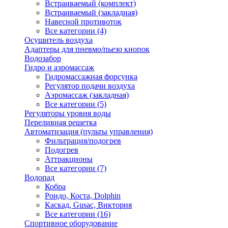
Встраиваемый (комплект)
Встраиваемый (закладная)
Навесной противоток
Все категории (4)
Осушитель воздуха
Адаптеры для пневмо/пьезо кнопок
Водозабор
Гидро и аэромассаж
Гидромассажная форсунка
Регулятор подачи воздуха
Аэромассаж (закладная)
Все категории (5)
Регуляторы уровня воды
Переливная решетка
Автоматизация (пульты управления)
Фильтрация/подогрев
Подогрев
Аттракционы
Все категории (7)
Водопад
Кобра
Рондо, Коста, Dolphin
Каскад, Gusac, Виктория
Все категории (16)
Спортивное оборудование