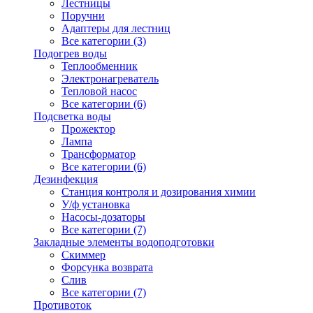
Лестницы
Поручни
Адаптеры для лестниц
Все категории (3)
Подогрев воды
Теплообменник
Электронагреватель
Тепловой насос
Все категории (6)
Подсветка воды
Прожектор
Лампа
Трансформатор
Все категории (6)
Дезинфекция
Станция контроля и дозирования химии
У/ф установка
Насосы-дозаторы
Все категории (7)
Закладные элементы водоподготовки
Скиммер
Форсунка возврата
Слив
Все категории (7)
Противоток