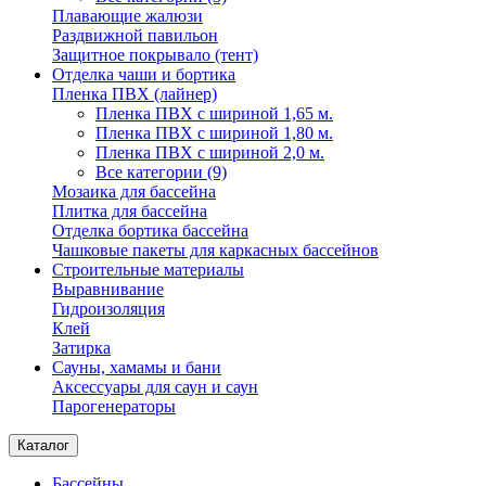
Плавающие жалюзи
Раздвижной павильон
Защитное покрывало (тент)
Отделка чаши и бортика
Пленка ПВХ (лайнер)
Пленка ПВХ с шириной 1,65 м.
Пленка ПВХ с шириной 1,80 м.
Пленка ПВХ с шириной 2,0 м.
Все категории (9)
Мозаика для бассейна
Плитка для бассейна
Отделка бортика бассейна
Чашковые пакеты для каркасных бассейнов
Строительные материалы
Выравнивание
Гидроизоляция
Клей
Затирка
Сауны, хамамы и бани
Аксессуары для саун и саун
Парогенераторы
Каталог
Бассейны