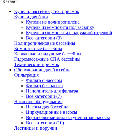
Каталог
Купели, бассейны, тех. приямок
Купели для бани
Купели из полипропилена
Купель из композита под засыпку
Купель из композита с наружной отделкой
Все категории (3)
Полипропиленовые бассейны
Композитные бассейны
Каркасные и надувные бассейны
Гидромассажные СПА бассейны
Технический приямок
Оборудование для бассейна
Фильтрация
Фильтр с насосом
Фильтр без насоса
Наполнитель для фильтра
Все категории (7)
Насосное оборудование
Насосы для бассейна
Циркуляционные насосы
Вертикальные многоступенчатые насосы
Все категории (10)
Лестницы и поручни