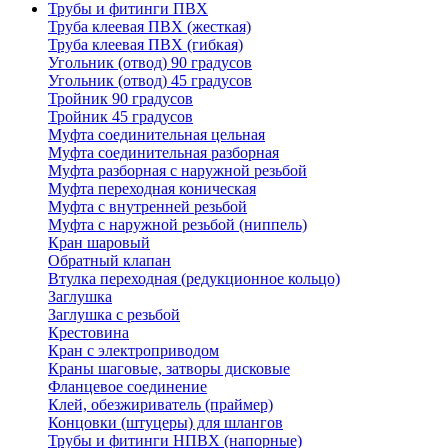
Трубы и фитинги ПВХ
Труба клеевая ПВХ (жесткая)
Труба клеевая ПВХ (гибкая)
Угольник (отвод) 90 градусов
Угольник (отвод) 45 градусов
Тройник 90 градусов
Тройник 45 градусов
Муфта соединительная цельная
Муфта соединительная разборная
Муфта разборная с наружной резьбой
Муфта переходная коническая
Муфта с внутренней резьбой
Муфта с наружной резьбой (ниппель)
Кран шаровый
Обратный клапан
Втулка переходная (редукционное кольцо)
Заглушка
Заглушка с резьбой
Крестовина
Кран с электроприводом
Краны шаговые, затворы дисковые
Фланцевое соединение
Клей, обезжириватель (праймер)
Концовки (штуцеры) для шлангов
Трубы и фитинги НПВХ (напорные)