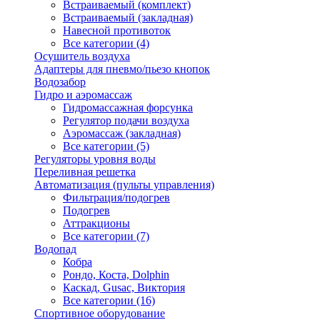
Встраиваемый (комплект)
Встраиваемый (закладная)
Навесной противоток
Все категории (4)
Осушитель воздуха
Адаптеры для пневмо/пьезо кнопок
Водозабор
Гидро и аэромассаж
Гидромассажная форсунка
Регулятор подачи воздуха
Аэромассаж (закладная)
Все категории (5)
Регуляторы уровня воды
Переливная решетка
Автоматизация (пульты управления)
Фильтрация/подогрев
Подогрев
Аттракционы
Все категории (7)
Водопад
Кобра
Рондо, Коста, Dolphin
Каскад, Gusac, Виктория
Все категории (16)
Спортивное оборудование