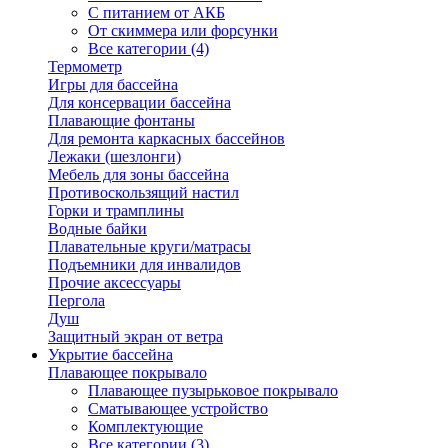
С питанием от АКБ
От скиммера или форсунки
Все категории (4)
Термометр
Игры для бассейна
Для консервации бассейна
Плавающие фонтаны
Для ремонта каркасных бассейнов
Лежаки (шезлонги)
Мебель для зоны бассейна
Противоскользящий настил
Горки и трамплины
Водные байки
Плавательные круги/матрасы
Подъемники для инвалидов
Прочие аксессуары
Пергола
Душ
Защитный экран от ветра
Укрытие бассейна
Плавающее покрывало
Плавающее пузырьковое покрывало
Сматывающее устройство
Комплектующие
Все категории (3)