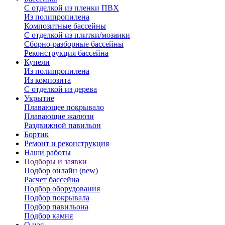
С отделкой из пленки ПВХ
Из полипропилена
Композитные бассейны
С отделкой из плитки/мозаики
Сборно-разборные бассейны
Реконструкция бассейна
Купели
Из полипропилена
Из композита
С отделкой из дерева
Укрытие
Плавающее покрывало
Плавающие жалюзи
Раздвижной павильон
Бортик
Ремонт и реконструкция
Наши работы
Подборы и заявки
Подбор онлайн (new)
Расчет бассейна
Подбор оборудования
Подбор покрывала
Подбор павильона
Подбор камня
О нас