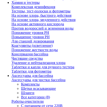
Химия и тестеры
Комплексная дезинфекция
Тестеры, тест-полоски и фотометры
На основе хлора, быстрого действия
На основе хлора, медленного действия
На основе активного кислорода
Против водорослей и зеленения воды
Понижение уровня РН
Повышение уровня РН
Для станций дозирования
Коагулянты (осветление)
Понижение жесткости воды
Консервация бассейна
Чистящие средства
Удаление и нейтрализация хлора
Таблетки и капли для ручного тестера
Таблетки для фотометра
Аксессуары для бассейна
Аксессуары для чистки бассейна
Комплекты
Щетки всасывающие
Шланги
Все категории (8)
Роботы-очистители
С питанием от сети 220В